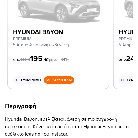
HYUNDAI BAYON
HYUN
PREMIUM
PREMIUM
5 Άτομα
•
Χειροκίνητο
•
Βενζίνη
5 Άτομα
•
Χ
195
24
€
από
από
322
€
/μήνα + ΦΠΑ
ΣΕ ΣΥΝΔΡΟΜΉ
ΜΕ 51.518 ΧΛΜ
ΣΕ ΣΥΝΔ
Περιγραφή
Hyundai Bayon, ευελιξία και άνεση σε πιο σύγχρονη
συσκευασία. Κάνε τώρα δικό σου το Hyundai Bayon με το
ευέλικτο leasing του instacar.