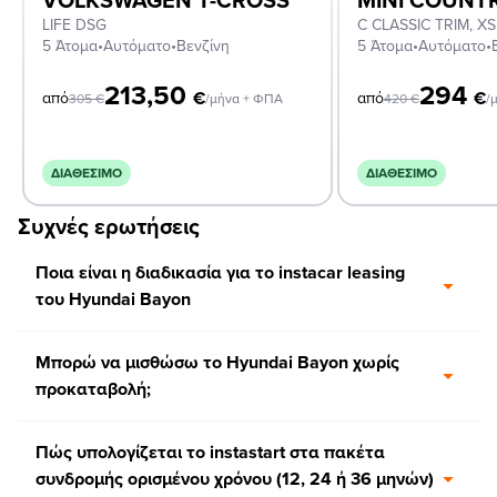
LIFE DSG
5 Άτομα
•
Αυτόματο
•
Βενζίνη
5 Άτομα
•
Αυτόματο
•
213,50
294
€
€
από
από
305
€
/μήνα + ΦΠΑ
420
€
/
ΔΙΑΘΈΣΙΜΟ
ΔΙΑΘΈΣΙΜΟ
Συχνές ερωτήσεις
Ποια είναι η διαδικασία για το instacar leasing
του Hyundai Bayon
Μπορώ να μισθώσω το Hyundai Bayon χωρίς
προκαταβολή;
Πώς υπολογίζεται το instastart στα πακέτα
συνδρομής ορισμένου χρόνου (12, 24 ή 36 μηνών)