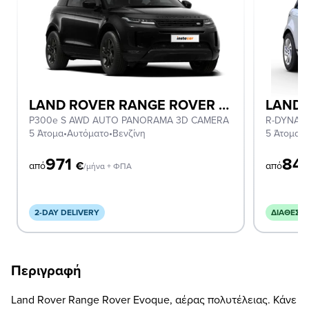
LAND ROVER RANGE ROVER EVOQUE
P300e S AWD AUTO PANORAMA 3D CAMERA
R-DYNAMI
5 Άτομα
•
Αυτόματο
•
Βενζίνη
5 Άτομα
•
Α
971
84
€
από
από
/μήνα + ΦΠΑ
2-DAY DELIVERY
ΔΙΑΘΈΣΙ
Περιγραφή
Land Rover Range Rover Evoque, αέρας πολυτέλειας. Κάνε