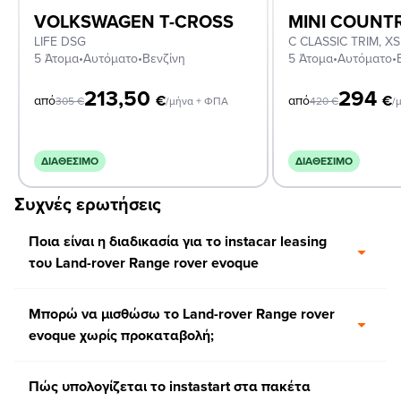
VOLKSWAGEN T-CROSS
MINI COUN
LIFE DSG
5 Άτομα
•
Αυτόματο
•
Βενζίνη
5 Άτομα
•
Αυτόματο
•
213,50
294
€
€
από
από
305
€
/μήνα + ΦΠΑ
420
€
/
ΔΙΑΘΈΣΙΜΟ
ΔΙΑΘΈΣΙΜΟ
Συχνές ερωτήσεις
Ποια είναι η διαδικασία για το instacar leasing
του Land-rover Range rover evoque
Μπορώ να μισθώσω το Land-rover Range rover
evoque χωρίς προκαταβολή;
Πώς υπολογίζεται το instastart στα πακέτα