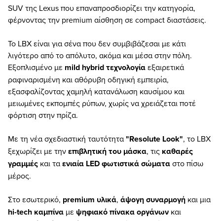
SUV της Lexus που επαναπροσδιορίζει την κατηγορία,
φέρνοντας την premium αίσθηση σε compact διαστάσεις.
Το LBX είναι για σένα που δεν συμβιβάζεσαι με κάτι
λιγότερο από το απόλυτο, ακόμα και μέσα στην πόλη.
Εξοπλισμένο με
mild hybrid τεχνολογία
εξαιρετικά
ραφιναρισμένη και αθόρυβη οδηγική εμπειρία,
εξασφαλίζοντας χαμηλή κατανάλωση καυσίμου και
μειωμένες εκπομπές ρύπων, χωρίς να χρειάζεται ποτέ
φόρτιση στην πρίζα.
Με τη νέα σχεδιαστική ταυτότητα
"Resolute Look"
, το LBX
ξεχωρίζει με την
επιβλητική του μάσκα
, τις
καθαρές
γραμμές
και τα
ενιαία LED φωτιστικά σώματα
στο πίσω
μέρος.
Στο εσωτερικό,
premium υλικά
,
άψογη συναρμογή
και μια
hi-tech καμπίνα
με
ψηφιακό πίνακα οργάνων
και