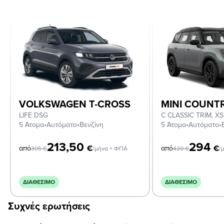
VOLKSWAGEN T-CROSS
MINI COUN
LIFE DSG
5 Άτομα
•
Αυτόματο
•
Βενζίνη
5 Άτομα
•
Αυτόματο
•
213,50
294
€
€
από
από
305
€
/μήνα + ΦΠΑ
420
€
/
ΔΙΑΘΈΣΙΜΟ
ΔΙΑΘΈΣΙΜΟ
Συχνές ερωτήσεις