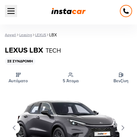
Open main menu
LBX
Αρχική
Leasing
LEXUS
LEXUS LBX
TECH
ΣΕ ΣΥΝΔΡΟΜΉ
Αυτόματο
5 Άτομα
Βενζίνη