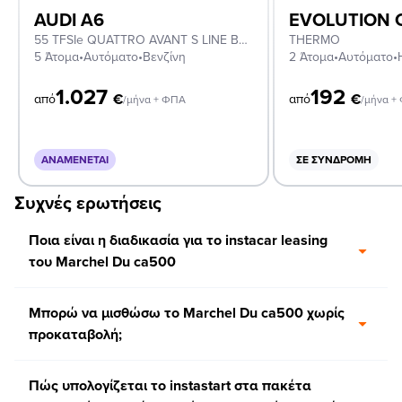
AUDI A6
55 TFSIe QUATTRO AVANT S LINE B&O
THERMO
5 Άτομα
•
Αυτόματο
•
Βενζίνη
2 Άτομα
•
Αυτόματο
•
1.027
192
€
€
από
από
/μήνα + ΦΠΑ
/μήνα +
ΑΝΑΜΈΝΕΤΑΙ
ΣΕ ΣΥΝΔΡΟΜΉ
Συχνές ερωτήσεις
Ποια είναι η διαδικασία για το instacar leasing
του Marchel Du ca500
Μπορώ να μισθώσω το Marchel Du ca500 χωρίς
προκαταβολή;
Πώς υπολογίζεται το instastart στα πακέτα