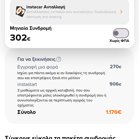
instacar Ανταλλαγή
Ανταλλάσσεις το παλιό σου αυτοκίνητο. Ξεκλειδώνεις
έκπτωση στο leasing
Μηνιαία Συνδρομή
302
€
Χωρίς ΦΠΑ
Για να ξεκινήσεις
270
Εγγραφή μια φορά
€
Ισχύει για πάντα ακόμα κι αν διακόψεις τη συνδρομή
σου και επιστρέψεις ξανά στο μέλλον
906
instastart
€
3 μισθώματα ως αρχική καταβολή, που σου
επιστρέφονται μόλις ολοκληρωθεί η συνδρομή σου ή
συνυπολογίζονται σε περίπτωση αγοράς του
οχήματος
Σύνολο
1.176
€
Σύγκρινε εύκολα τα πακέτα συνδρομής