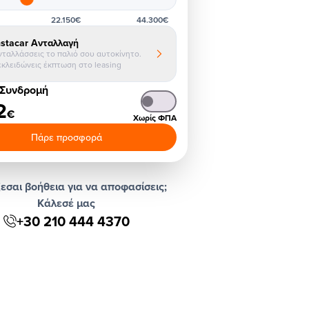
22.150€
44.300€
nstacar Ανταλλαγή
νταλλάσσεις το παλιό σου αυτοκίνητο.
εκλειδώνεις έκπτωση στο leasing
 Συνδρομή
2
€
Χωρίς ΦΠΑ
Πάρε προσφορά
εσαι βοήθεια για να αποφασίσεις;
Κάλεσέ μας
+30 210 444 4370