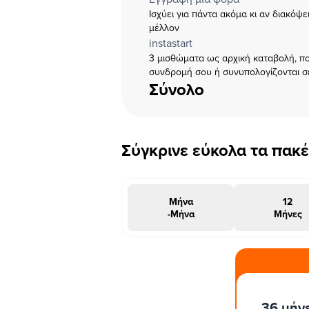
Ισχύει για πάντα ακόμα κι αν διακόψ
μέλλον
instastart
3 μισθώματα ως αρχική καταβολή, πο
συνδρομή σου ή συνυπολογίζονται σ
Σύνολο
Σύγκρινε εύκολα τα πακ
Μήνα
12
-Μήνα
Μήνες
#INSTAΠΡΟΣΦΟΡΑ
36 μήν
μήνες