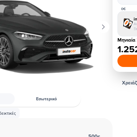
0€
i
Α
Ξ
Μηνιαία
1.25
Χρειάζ
Εσωτερικό
εικτικές
500
€