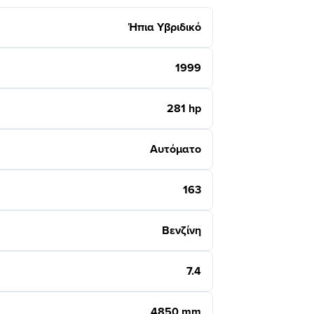
Ήπια Υβριδικό
1999
281 hp
Αυτόματο
163
Βενζίνη
7.4
4850 mm