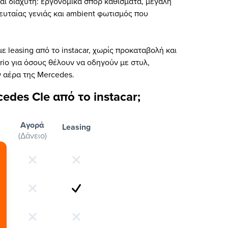
αι διάχυτη: εργονομικά σπορ καθίσματα, μεγάλη
υταίας γενιάς και ambient φωτισμός που
ε leasing από το instacar, χωρίς προκαταβολή και
rio για όσους θέλουν να οδηγούν με στυλ,
ν αέρα της Mercedes.
cedes Cle από το instacar;
Αγορά
Leasing
(Δάνειο)