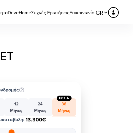
τητα
DriveHome
Συχνές Ερωτήσεις
Επικοινωνία
LET
υνδρομής
HOT 🔥
12
24
36
Μήνες
Μήνες
Μήνες
13.300€
οκαταβολή
: