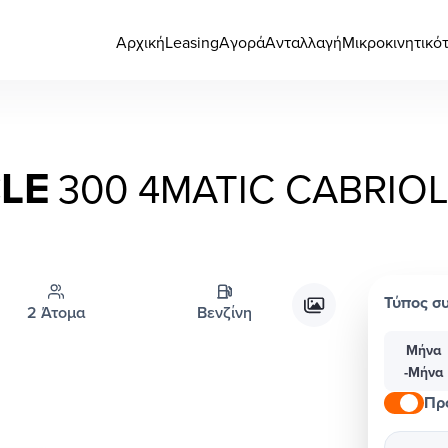
Αρχική
Leasing
Αγορά
Ανταλλαγή
Μικροκινητικό
LE
300 4MATIC CABRIO
Τύπος σ
2 Άτομα
Βενζίνη
Μήνα
-Μήνα
Πρ