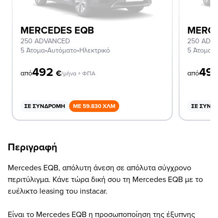
MERCEDES EQB
MERC
250 ADVANCED
250 ADV
5 Άτομα
•
Αυτόματο
•
Ηλεκτρικό
5 Άτομα
•
Α
492
49
€
από
από
/μήνα + ΦΠΑ
ΣΕ ΣΥΝΔΡΟΜΉ
ΜΕ 59.830 ΧΛΜ
ΣΕ ΣΥΝΔ
Περιγραφή
Mercedes EQB, απόλυτη άνεση σε απόλυτα σύγχρονο
περιτύλιγμα. Κάνε τώρα δική σου τη Mercedes EQB με το
ευέλικτο leasing του instacar.
Είναι το Mercedes EQB η προσωποποίηση της έξυπνης