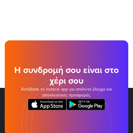
Η συνδρομή σου είναι στο
χέρι σου
Κατέβασε το instacar app για απόλυτο έλεγχο και
αποκλειστικές προσφορές.