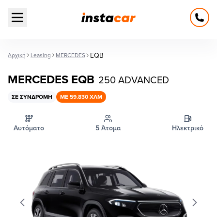
Open main menu
EQB
Αρχική
Leasing
MERCEDES
MERCEDES EQB
250 ADVANCED
ΣΕ ΣΥΝΔΡΟΜΉ
ΜΕ 59.830 ΧΛΜ
Αυτόματο
5 Άτομα
Ηλεκτρικό