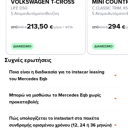
VOLKSWAGEN T-CROSS
MINI COUN
LIFE DSG
5 Άτομα
•
Αυτόματο
•
Βενζίνη
5 Άτομα
•
Αυτόματο
•
213,50
294
€
€
από
από
305
€
/μήνα + ΦΠΑ
420
€
/
ΔΙΑΘΈΣΙΜΟ
ΔΙΑΘΈΣΙΜΟ
Συχνές ερωτήσεις
Ποια είναι η διαδικασία για το instacar leasing
του Mercedes Eqb
Μπορώ να μισθώσω το Mercedes Eqb χωρίς
προκαταβολή;
Πώς υπολογίζεται το instastart στα πακέτα
συνδρομής ορισμένου χρόνου (12, 24 ή 36 μηνών)