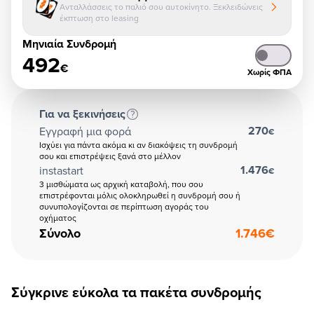
Ανταλλάσσεις το παλιό σου αυτοκίνητο. Ξεκλειδώνεις
έκπτωση στο leasing
Μηνιαία Συνδρομή
492
€
Χωρίς ΦΠΑ
Για να ξεκινήσεις
270
Εγγραφή μια φορά
€
Ισχύει για πάντα ακόμα κι αν διακόψεις τη συνδρομή
σου και επιστρέψεις ξανά στο μέλλον
1.476
instastart
€
3 μισθώματα ως αρχική καταβολή, που σου
επιστρέφονται μόλις ολοκληρωθεί η συνδρομή σου ή
συνυπολογίζονται σε περίπτωση αγοράς του
οχήματος
Σύνολο
1.746
€
Σύγκρινε εύκολα τα πακέτα συνδρομής