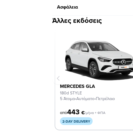
Ασφάλεια
Άλλες εκδόσεις
MERCEDES GLA
180d STYLE
5 Άτομα
•
Αυτόματο
•
Πετρέλαιο
443
€
από
/μήνα + ΦΠΑ
2-DAY DELIVERY