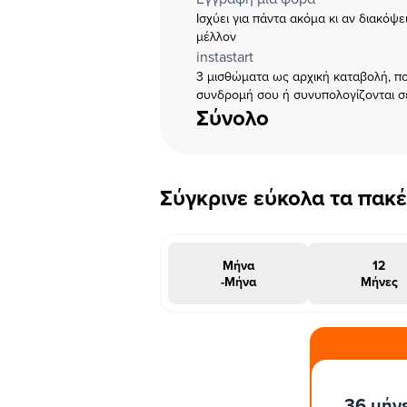
Ισχύει για πάντα ακόμα κι αν διακόψ
μέλλον
instastart
3 μισθώματα ως αρχική καταβολή, πο
συνδρομή σου ή συνυπολογίζονται σ
Σύνολο
Σύγκρινε εύκολα τα πακ
Μήνα
12
-Μήνα
Μήνες
#INSTAΠΡΟΣΦΟΡΑ
36 μήν
μήνες