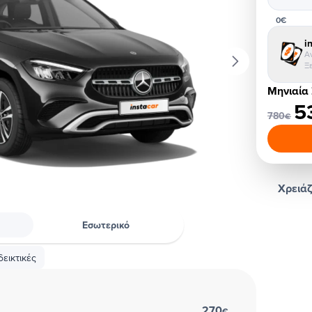
0€
i
Α
Ξ
Μηνιαία
5
780
€
Χρειάζ
Εσωτερικό
εικτικές
270
€