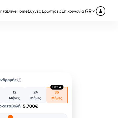
τητα
DriveHome
Συχνές Ερωτήσεις
Επικοινωνία
υνδρομής
HOT 🔥
12
24
36
Μήνες
Μήνες
Μήνες
5.700€
οκαταβολή
: