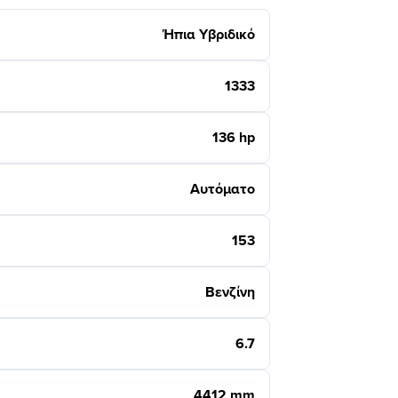
Ήπια Υβριδικό
1333
136 hp
Αυτόματο
153
Βενζίνη
6.7
4412 mm