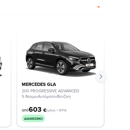
MERCEDES GLA
MERCE
200 PROGRESSIVE ADVANCED
200 AM
5 Άτομα
•
Αυτόματο
•
Βενζίνη
5 Άτομα
603
6
€
από
από
/μήνα + ΦΠΑ
ΔΙΑΘΈΣΙΜΟ
ΔΙΑΘΈΣ