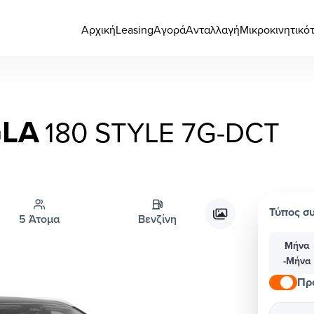
Αρχική
Leasing
Αγορά
Ανταλλαγή
Μικροκινητικό
GLA
180 STYLE 7G-DCT
Τύπος σ
5 Άτομα
Βενζίνη
Μήνα
-Μήνα
Πρ