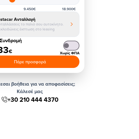
9.450€
18.900€
nstacar Ανταλλαγή
νταλλάσσεις το παλιό σου αυτοκίνητο.
εκλειδώνεις έκπτωση στο leasing
 Συνδρομή
33
€
Χωρίς ΦΠΑ
Πάρε προσφορά
εσαι βοήθεια για να αποφασίσεις;
Κάλεσέ μας
+30 210 444 4370