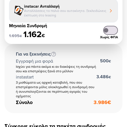
instacar Ανταλλαγή
Ανταλλάσσεις το παλιό σου αυτοκίνητο. Ξεκλειδώνεις
έκπτωση στο leasing
Μηνιαία Συνδρομή
1.162
€
1.695
€
Χωρίς ΦΠΑ
Για να ξεκινήσεις
500
Εγγραφή μια φορά
€
Ισχύει για πάντα ακόμα κι αν διακόψεις τη συνδρομή
σου και επιστρέψεις ξανά στο μέλλον
3.486
instastart
€
3 μισθώματα ως αρχική καταβολή, που σου
επιστρέφονται μόλις ολοκληρωθεί η συνδρομή σου
ή συνυπολογίζονται σε περίπτωση αγοράς του
οχήματος
Σύνολο
3.986
€
Σύγκρινε εύκολα τα πακέτα συνδρομής