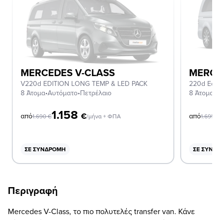
MERCEDES V-CLASS
MERCE
V220d EDITION LONG TEMP & LED PACK
220d Edit
8 Άτομα
•
Αυτόματο
•
Πετρέλαιο
8 Άτομα
•
Α
1.158
€
από
από
1.690
€
/μήνα + ΦΠΑ
1.695
ΣΕ ΣΥΝΔΡΟΜΉ
ΣΕ ΣΥΝΔ
Περιγραφή
Mercedes V-Class, το πιο πολυτελές transfer van. Κάνε