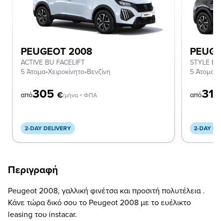
PEUGEOT 2008
PEUGE
ACTIVE BU FACELIFT
STYLE BU
5 Άτομα
•
Χειροκίνητο
•
Βενζίνη
5 Άτομα
•
Α
305
31
€
από
από
/μήνα + ΦΠΑ
2-DAY DELIVERY
2-DAY DE
Περιγραφή
Peugeot 2008, γαλλική φινέτσα και προσιτή πολυτέλεια .
Κάνε τώρα δικό σου το Peugeot 2008 με το ευέλικτο
leasing του instacar.