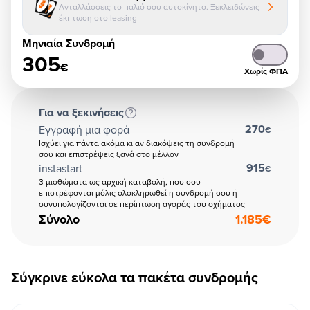
Ανταλλάσσεις το παλιό σου αυτοκίνητο. Ξεκλειδώνεις
έκπτωση στο leasing
Μηνιαία Συνδρομή
305
€
Χωρίς ΦΠΑ
Για να ξεκινήσεις
270
Εγγραφή μια φορά
€
Ισχύει για πάντα ακόμα κι αν διακόψεις τη συνδρομή
σου και επιστρέψεις ξανά στο μέλλον
915
instastart
€
3 μισθώματα ως αρχική καταβολή, που σου
επιστρέφονται μόλις ολοκληρωθεί η συνδρομή σου ή
συνυπολογίζονται σε περίπτωση αγοράς του οχήματος
Σύνολο
1.185
€
Σύγκρινε εύκολα τα πακέτα συνδρομής