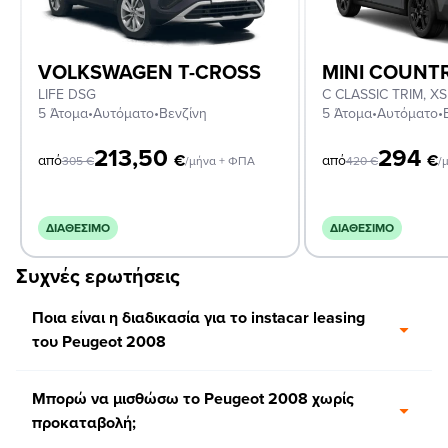
VOLKSWAGEN T-CROSS
MINI COUN
LIFE DSG
5 Άτομα
•
Αυτόματο
•
Βενζίνη
5 Άτομα
•
Αυτόματο
•
213,50
294
€
€
από
από
305
€
/μήνα + ΦΠΑ
420
€
/
ΔΙΑΘΈΣΙΜΟ
ΔΙΑΘΈΣΙΜΟ
Συχνές ερωτήσεις
Ποια είναι η διαδικασία για το instacar leasing
του Peugeot 2008
Μπορώ να μισθώσω το Peugeot 2008 χωρίς
προκαταβολή;