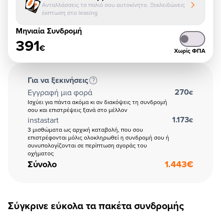
Ανταλλάσσεις το παλιό σου αυτοκίνητο. Ξεκλειδώνεις
έκπτωση στο leasing
Μηνιαία Συνδρομή
391
€
Χωρίς ΦΠΑ
Για να ξεκινήσεις
270
Εγγραφή μια φορά
€
Ισχύει για πάντα ακόμα κι αν διακόψεις τη συνδρομή
σου και επιστρέψεις ξανά στο μέλλον
1.173
instastart
€
3 μισθώματα ως αρχική καταβολή, που σου
επιστρέφονται μόλις ολοκληρωθεί η συνδρομή σου ή
συνυπολογίζονται σε περίπτωση αγοράς του
οχήματος
Σύνολο
1.443
€
Σύγκρινε εύκολα τα πακέτα συνδρομής