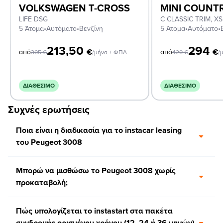
VOLKSWAGEN T-CROSS
MINI COUN
LIFE DSG
5 Άτομα
•
Αυτόματο
•
Βενζίνη
5 Άτομα
•
Αυτόματο
•
213,50
294
€
€
από
από
305
€
/μήνα + ΦΠΑ
420
€
/
ΔΙΑΘΈΣΙΜΟ
ΔΙΑΘΈΣΙΜΟ
Συχνές ερωτήσεις
Ποια είναι η διαδικασία για το instacar leasing
του Peugeot 3008
Μπορώ να μισθώσω το Peugeot 3008 χωρίς
προκαταβολή;
Πώς υπολογίζεται το instastart στα πακέτα
συνδρομής ορισμένου χρόνου (12, 24 ή 36 μηνών)