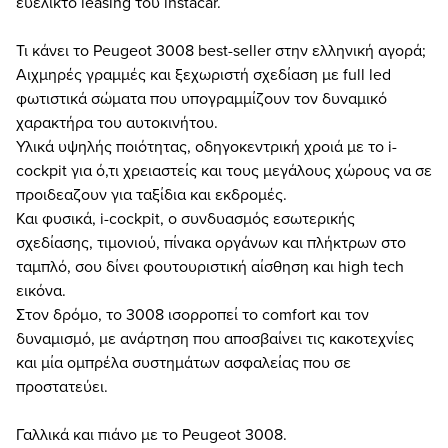
ευέλικτο leasing του instacar.
Τι κάνει το Peugeot 3008 best-seller στην ελληνική αγορά;
Αιχμηρές γραμμές και ξεχωριστή σχεδίαση με full led
φωτιστικά σώματα που υπογραμμίζουν τον δυναμικό
χαρακτήρα του αυτοκινήτου.
Υλικά υψηλής ποιότητας, οδηγοκεντρική χροιά με το i-
cockpit για ό,τι χρειαστείς και τους μεγάλους χώρους να σε
προιδεαζουν για ταξίδια και εκδρομές.
Και φυσικά, i-cockpit, ο συνδυασμός εσωτερικής
σχεδίασης, τιμονιού, πίνακα οργάνων και πλήκτρων στο
ταμπλό, σου δίνει φουτουριστική αίσθηση και high tech
εικόνα.
Στον δρόμο, το 3008 ισορροπεί το comfort και τον
δυναμισμό, με ανάρτηση που αποσβαίνει τις κακοτεχνίες
και μία ομπρέλα συστημάτων ασφαλείας που σε
προστατεύει.
Γαλλικά και πιάνο με το Peugeot 3008.