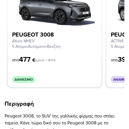
PEUGEOT 3008
PEUGE
Allure MHEV
ACTIVE B
5 Άτομα
•
Αυτόματο
•
Βενζίνη
5 Άτομα
•
Χ
477
39
€
από
από
/μήνα + ΦΠΑ
ΔΙΑΘΈΣΙΜΟ
ΑΝΑΜΈΝΕ
Περιγραφή
Peugeot 3008, το SUV της γαλλικής φίρμας που σπάει
ταμεία. Κάνε τώρα δικό σου το Peugeot 3008 με το