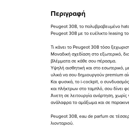
Περιγραφή
Peugeot 308, το πολυβραβευμένο hatc
Peugeot 308 με το ευέλικτο leasing του
Τι κάνει το Peugeot 308 τόσο ξεχωρισ
Μοναδική σχεδίαση στο εξωτερικό, δια
βλέμματα σε κάθε σου πέρασμα.
Υψηλή αισθητική και στο εσωτερικό, με
υλικά να σου δημιουργούν premium αί
Και φυσικά, το i-cockpit, ο συνδυασμ
και πλήκτρων στο ταμπλό, σου δίνει φο
Άνετη σε λειτουργία ανάρτηση, χωρίς ν
ανάλαφρα το αμάξωμα και σε παρακινεί
Peugeot 308, eau de parfum σε τέσσε
λιονταριού.