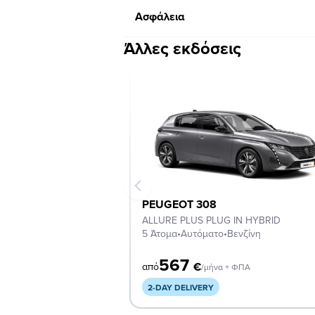
Ασφάλεια
Άλλες εκδόσεις
PEUGEOT 308
ALLURE PLUS PLUG IN HYBRID
5 Άτομα
•
Αυτόματο
•
Βενζίνη
567
€
από
/μήνα + ΦΠΑ
2-DAY DELIVERY