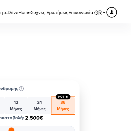
τητα
DriveHome
Συχνές Ερωτήσεις
Επικοινωνία
υνδρομής
HOT 🔥
12
24
36
Μήνες
Μήνες
Μήνες
2.500€
οκαταβολή
: