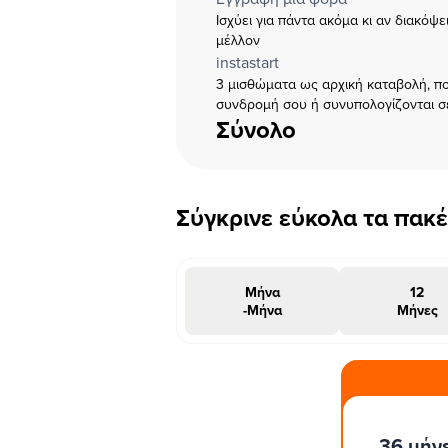
Ισχύει για πάντα ακόμα κι αν διακόψ
μέλλον
instastart
3 μισθώματα ως αρχική καταβολή, πο
συνδρομή σου ή συνυπολογίζονται σ
Σύνολο
Σύγκρινε εύκολα τα πακ
Μήνα
12
-Μήνα
Μήνες
#INSTAΠΡΟΣΦΟΡΑ
36 μήν
μήνες