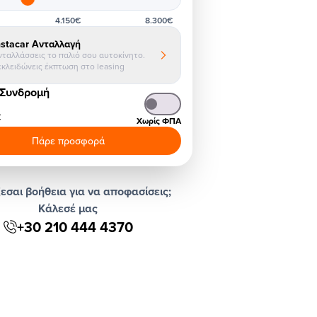
4.150€
8.300€
nstacar Ανταλλαγή
νταλλάσσεις το παλιό σου αυτοκίνητο.
εκλειδώνεις έκπτωση στο leasing
 Συνδρομή
€
Χωρίς ΦΠΑ
Πάρε προσφορά
εσαι βοήθεια για να αποφασίσεις;
Κάλεσέ μας
+30 210 444 4370