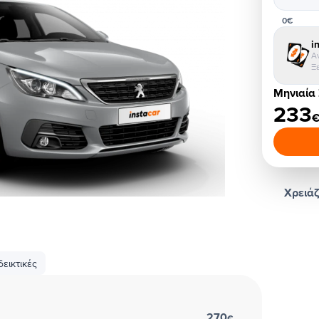
0€
i
Α
Ξ
Μηνιαία
233
Χρειάζ
εικτικές
270
€