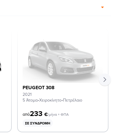
PEUGEOT 308
PEUGE
2021
2021
5 Άτομα
•
Χειροκίνητο
•
Πετρέλαιο
5 Άτομα
233
2
€
από
από
/μήνα + ΦΠΑ
ΣΕ ΣΥΝΔΡΟΜΉ
ΣΕ ΣΥ