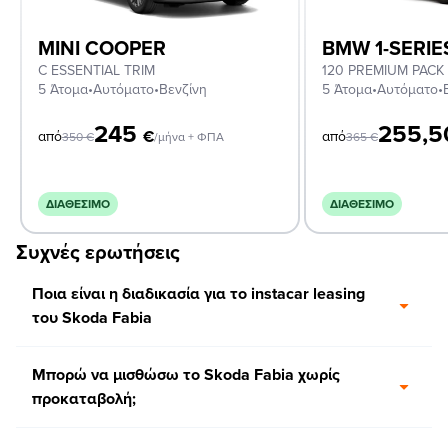
MINI COOPER
BMW 1-SERIE
C ESSENTIAL TRIM
120 PREMIUM PACK
5 Άτομα
•
Αυτόματο
•
Βενζίνη
5 Άτομα
•
Αυτόματο
•
245
255,
€
από
από
350
€
/μήνα + ΦΠΑ
365
€
ΔΙΑΘΈΣΙΜΟ
ΔΙΑΘΈΣΙΜΟ
Συχνές ερωτήσεις
Ποια είναι η διαδικασία για το instacar leasing
του Skoda Fabia
Μπορώ να μισθώσω το Skoda Fabia χωρίς
προκαταβολή;