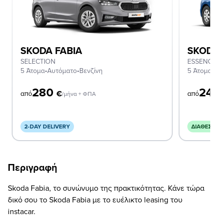
SKODA FABIA
SKODA
SELECTION
ESSENCE
5 Άτομα
•
Αυτόματο
•
Βενζίνη
5 Άτομα
•
Χ
280
24
€
από
από
/μήνα + ΦΠΑ
2-DAY DELIVERY
ΔΙΑΘΈΣΙ
Περιγραφή
Skoda Fabia, το συνώνυμο της πρακτικότητας. Κάνε τώρα
δικό σου το Skoda Fabia με το ευέλικτο leasing του
instacar.