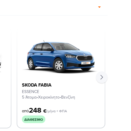
SKODA FABIA
SKODA
ESSENCE
SELECT
5 Άτομα
•
Χειροκίνητο
•
Βενζίνη
5 Άτομα
248
2
€
από
από
/μήνα + ΦΠΑ
ΔΙΑΘΈΣΙΜΟ
ΔΙΑΘΈΣ