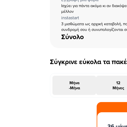
Ισχύει για πάντα ακόμα κι αν διακόψ
μέλλον
instastart
3 μισθώματα ως αρχική καταβολή, πο
συνδρομή σου ή συνυπολογίζονται σ
Σύνολο
Σύγκρινε εύκολα τα πακ
Μήνα
12
-Μήνα
Μήνες
#INSTAΠΡΟΣΦΟΡΑ
36 μήν
μήνες