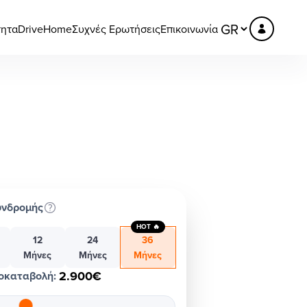
τητα
DriveHome
Συχνές Ερωτήσεις
Επικοινωνία
υνδρομής
HOT 🔥
12
24
36
Μήνες
Μήνες
Μήνες
2.900€
οκαταβολή
: