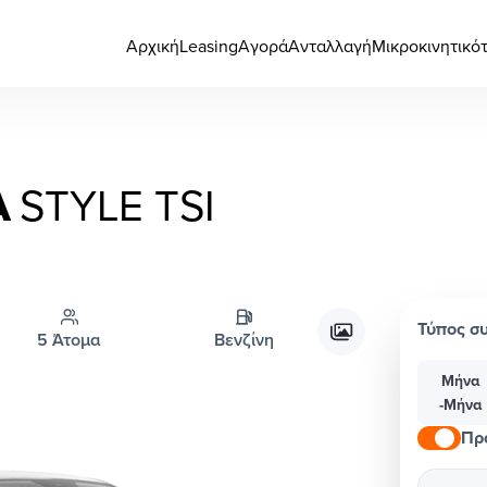
Αρχική
Leasing
Αγορά
Ανταλλαγή
Μικροκινητικό
A
STYLE TSI
Τύπος σ
5 Άτομα
Βενζίνη
Μήνα
-Μήνα
Πρ