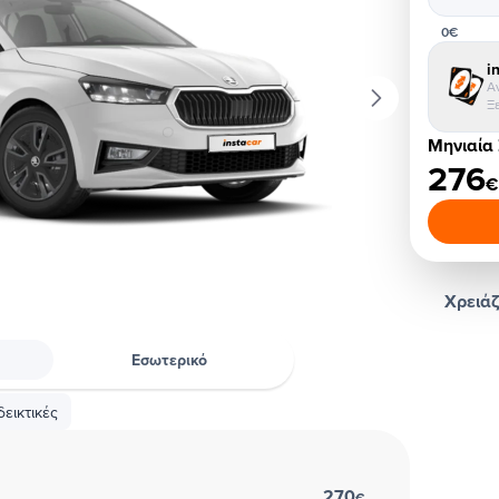
0€
i
Α
Ξ
Μηνιαία
276
€
Χρειάζ
Εσωτερικό
εικτικές
270
€