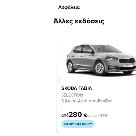
Ασφάλεια
Άλλες εκδόσεις
SKODA FABIA
SELECTION
5 Άτομα
•
Αυτόματο
•
Βενζίνη
280
€
από
/μήνα + ΦΠΑ
2-DAY DELIVERY