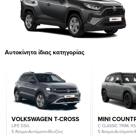
Αυτοκίνητα ίδιας κατηγορίας
VOLKSWAGEN T-CROSS
MINI COUN
LIFE DSG
5 Άτομα
•
Αυτόματο
•
Βενζίνη
5 Άτομα
•
Αυτόματο
•