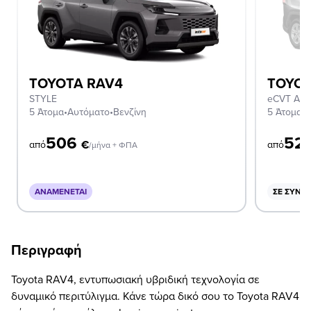
TOYOTA RAV4
TOYOT
STYLE
eCVT Act
5 Άτομα
•
Αυτόματο
•
Βενζίνη
5 Άτομα
•
Α
506
52
€
από
από
/μήνα + ΦΠΑ
ΑΝΑΜΈΝΕΤΑΙ
ΣΕ ΣΥΝΔ
Περιγραφή
Toyota RAV4, εντυπωσιακή υβριδική τεχνολογία σε
δυναμικό περιτύλιγμα. Κάνε τώρα δικό σου το Toyota RAV4