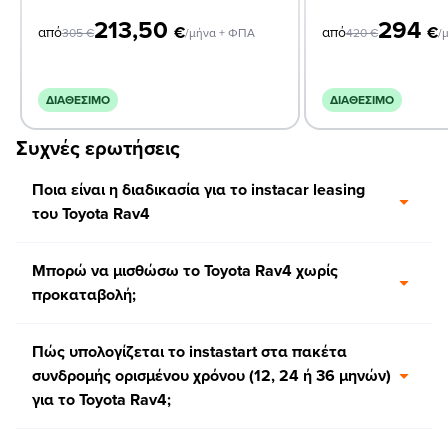
213,50
294
€
€
από
από
305
€
/μήνα + ΦΠΑ
420
€
/
ΔΙΑΘΈΣΙΜΟ
ΔΙΑΘΈΣΙΜΟ
Συχνές ερωτήσεις
Ποια είναι η διαδικασία για το instacar leasing
του Toyota Rav4
Μπορώ να μισθώσω το Toyota Rav4 χωρίς
προκαταβολή;
Πώς υπολογίζεται το instastart στα πακέτα
συνδρομής ορισμένου χρόνου (12, 24 ή 36 μηνών)
για το Toyota Rav4;