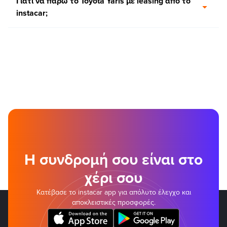
Γιατί να πάρω το Toyota Yaris με leasing από το
instacar;
Η συνδρομή σου είναι στο
χέρι σου
Κατέβασε το instacar app για απόλυτο έλεγχο και
αποκλειστικές προσφορές.