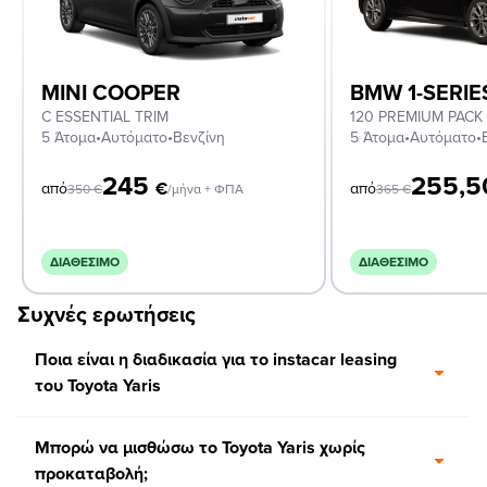
MINI COOPER
BMW 1-SERIE
C ESSENTIAL TRIM
120 PREMIUM PACK
5 Άτομα
•
Αυτόματο
•
Βενζίνη
5 Άτομα
•
Αυτόματο
•
245
255,
€
από
από
350
€
/μήνα + ΦΠΑ
365
€
ΔΙΑΘΈΣΙΜΟ
ΔΙΑΘΈΣΙΜΟ
Συχνές ερωτήσεις
Ποια είναι η διαδικασία για το instacar leasing
του Toyota Yaris
Μπορώ να μισθώσω το Toyota Yaris χωρίς
προκαταβολή;