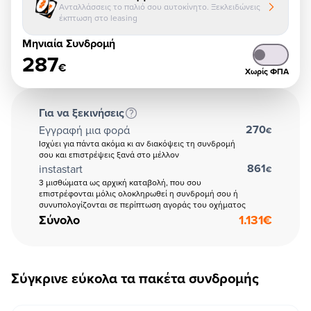
Ανταλλάσσεις το παλιό σου αυτοκίνητο. Ξεκλειδώνεις
έκπτωση στο leasing
Μηνιαία Συνδρομή
287
€
Χωρίς ΦΠΑ
Για να ξεκινήσεις
270
Εγγραφή μια φορά
€
Ισχύει για πάντα ακόμα κι αν διακόψεις τη συνδρομή
σου και επιστρέψεις ξανά στο μέλλον
861
instastart
€
3 μισθώματα ως αρχική καταβολή, που σου
επιστρέφονται μόλις ολοκληρωθεί η συνδρομή σου ή
συνυπολογίζονται σε περίπτωση αγοράς του οχήματος
Σύνολο
1.131
€
Σύγκρινε εύκολα τα πακέτα συνδρομής