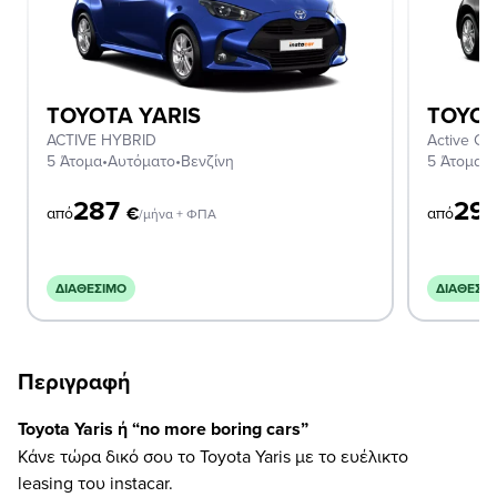
TOYOTA YARIS
TOYOT
ACTIVE HYBRID
Active CV
5 Άτομα
•
Αυτόματο
•
Βενζίνη
5 Άτομα
•
Α
287
29
€
από
από
/μήνα + ΦΠΑ
ΔΙΑΘΈΣΙΜΟ
ΔΙΑΘΈΣΙ
Περιγραφή
Toyota Yaris ή “no more boring cars”
Κάνε τώρα δικό σου το Toyota Yaris με το ευέλικτο
leasing του instacar.