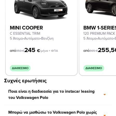
MINI COOPER
BMW 1-SERIE
C ESSENTIAL TRIM
120 PREMIUM PACK
5 Άτομα
•
Αυτόματο
•
Βενζίνη
5 Άτομα
•
Αυτόματο
•
245
255,
€
από
από
350
€
/μήνα + ΦΠΑ
365
€
ΔΙΑΘΈΣΙΜΟ
ΔΙΑΘΈΣΙΜΟ
Συχνές ερωτήσεις
Ποια είναι η διαδικασία για το instacar leasing
του Volkswagen Polo
Μπορώ να μισθώσω το Volkswagen Polo χωρίς