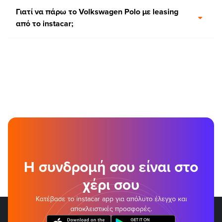
Γιατί να πάρω το Volkswagen Polo με leasing
από το instacar;
Η συνδρομή σου είναι στο
χέρι σου
Κατέβασε το instacar app για απόλυτο έλεγχο και
αποκλειστικές προσφορές.