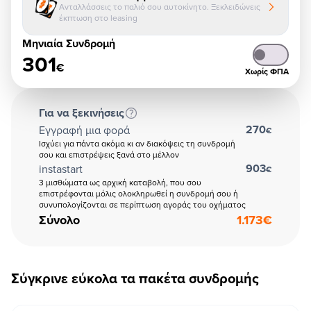
Ανταλλάσσεις το παλιό σου αυτοκίνητο. Ξεκλειδώνεις
έκπτωση στο leasing
Μηνιαία Συνδρομή
301
€
Χωρίς ΦΠΑ
Για να ξεκινήσεις
270
Εγγραφή μια φορά
€
Ισχύει για πάντα ακόμα κι αν διακόψεις τη συνδρομή
σου και επιστρέψεις ξανά στο μέλλον
903
instastart
€
3 μισθώματα ως αρχική καταβολή, που σου
επιστρέφονται μόλις ολοκληρωθεί η συνδρομή σου ή
συνυπολογίζονται σε περίπτωση αγοράς του οχήματος
Σύνολο
1.173
€
Σύγκρινε εύκολα τα πακέτα συνδρομής