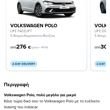
VOLKSWAGEN POLO
VOLK
LIFE FACELIFT
LIFE DSG
5 Άτομα
•
Χειροκίνητο
•
Βενζίνη
5 Άτομα
•
Α
276
30
€
από
από
/μήνα + ΦΠΑ
2-DAY DELIVERY
2-DAY DE
Περιγραφή
Volkswagen Polo, πολύ μεγάλο για μικρό
Κάνε τώρα δικό σου το Volkswagen Polo με το ευέλικτο
leasing του instacar.