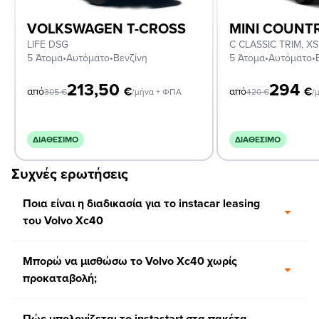
VOLKSWAGEN T-CROSS
MINI COUN
LIFE DSG
5 Άτομα
•
Αυτόματο
•
Βενζίνη
5 Άτομα
•
Αυτόματο
•
213,50
294
€
€
από
από
305
€
/μήνα + ΦΠΑ
420
€
/
ΔΙΑΘΈΣΙΜΟ
ΔΙΑΘΈΣΙΜΟ
Συχνές ερωτήσεις
Ποια είναι η διαδικασία για το instacar leasing
του Volvo Xc40
Μπορώ να μισθώσω το Volvo Xc40 χωρίς
προκαταβολή;
Πώς υπολογίζεται το instastart στα πακέτα