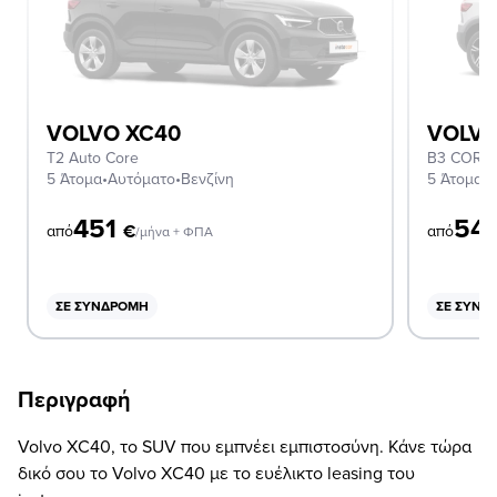
VOLVO XC40
VOLVO
T2 Auto Core
B3 CORE
5 Άτομα
•
Αυτόματο
•
Βενζίνη
5 Άτομα
•
Α
451
54
€
από
από
/μήνα + ΦΠΑ
ΣΕ ΣΥΝΔΡΟΜΉ
ΣΕ ΣΥΝΔ
Περιγραφή
Volvo XC40, το SUV που εμπνέει εμπιστοσύνη. Κάνε τώρα
δικό σου το Volvo XC40 με το ευέλικτο leasing του