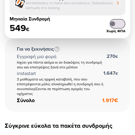
Ανταλλάσσεις το παλιό σου αυτοκίνητο. Ξεκλειδώνεις
έκπτωση στο leasing
Μηνιαία Συνδρομή
549
€
Χωρίς ΦΠΑ
Για να ξεκινήσεις
270
Εγγραφή μια φορά
€
Ισχύει για πάντα ακόμα κι αν διακόψεις τη συνδρομή
σου και επιστρέψεις ξανά στο μέλλον
1.647
instastart
€
3 μισθώματα ως αρχική καταβολή, που σου
επιστρέφονται μόλις ολοκληρωθεί η συνδρομή σου ή
συνυπολογίζονται σε περίπτωση αγοράς του
οχήματος
Σύνολο
1.917
€
Σύγκρινε εύκολα τα πακέτα συνδρομής