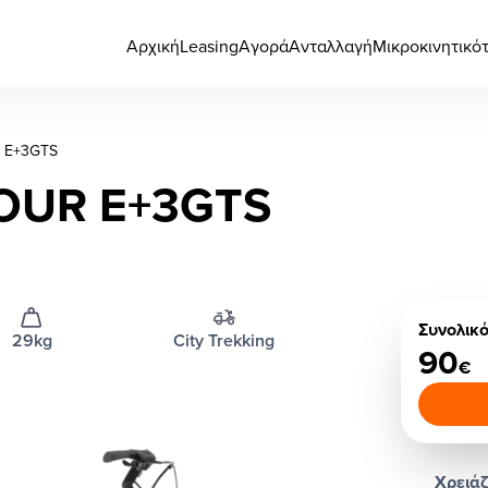
Αρχική
Leasing
Αγορά
Ανταλλαγή
Μικροκινητικό
 E+3GTS
OUR E+3GTS
Συνολικ
29kg
City Trekking
90
€
Χρειάζ