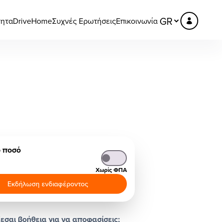
τητα
DriveHome
Συχνές Ερωτήσεις
Επικοινωνία
ό ποσό
Χωρίς ΦΠΑ
Εκδήλωση ενδιαφέροντος
εσαι βοήθεια για να αποφασίσεις;