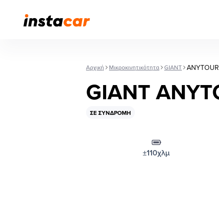
ANYTOUR
Αρχική
Μικροκινητικότητα
GIANT
GIANT ANYT
ΣΕ ΣΥΝΔΡΟΜΉ
±110χλμ