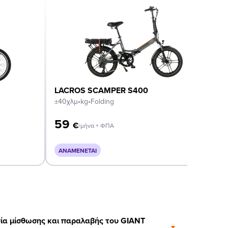
LACROS SCAMPER S400
±40χλμ
•
kg
•
Folding
59
€
/μήνα + ΦΠΑ
ΑΝΑΜΈΝΕΤΑΙ
κασία μίσθωσης και παραλαβής του GIANT