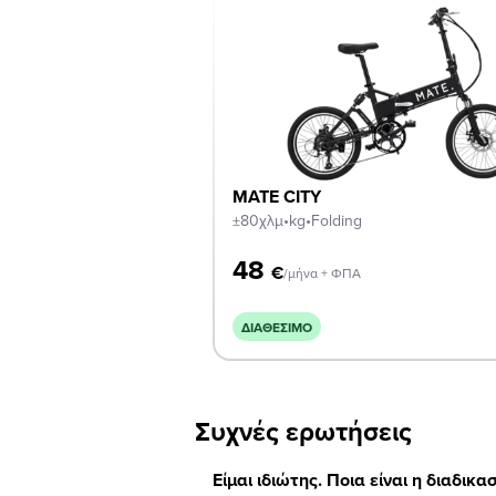
MATE CITY
±80χλμ
•
kg
•
Folding
48
€
/μήνα + ΦΠΑ
ΔΙΑΘΈΣΙΜΟ
Συχνές ερωτήσεις
Είμαι ιδιώτης. Ποια είναι η διαδι