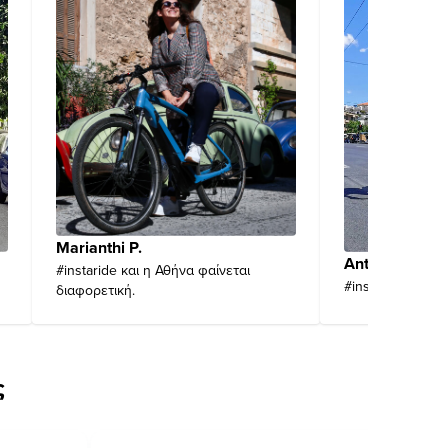
Marianthi P.
Antonis S.
#instaride και η Αθήνα φαίνεται
#instaride Anyone
διαφορετική.
ς