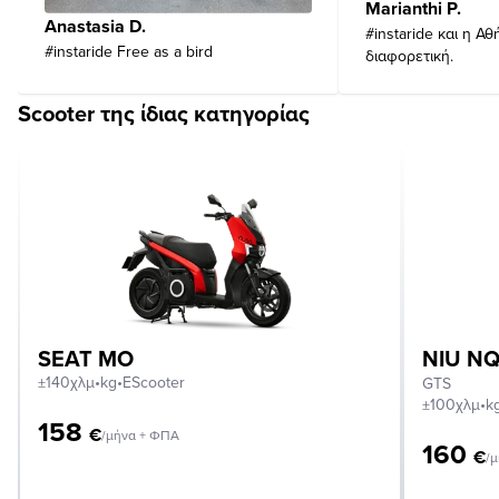
Marianthi P.
Anastasia D.
#instaride και η Αθ
#instaride Free as a bird
διαφορετική.
Scooter της ίδιας κατηγορίας
SEAT MO
NIU NQ
±140χλμ
•
kg
•
EScooter
GTS
±100χλμ
•
k
158
€
/μήνα + ΦΠΑ
160
€
/