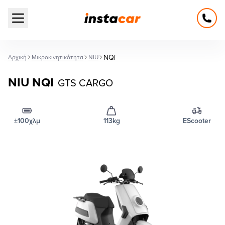
Open main menu
NQi
Αρχική
Μικροκινητικότητα
NIU
NIU NQI
GTS CARGO
±100χλμ
113kg
EScooter