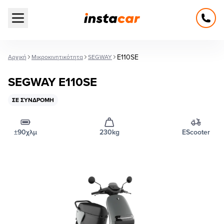
Open main menu
E110SE
Αρχική
Μικροκινητικότητα
SEGWAY
SEGWAY E110SE
ΣΕ ΣΥΝΔΡΟΜΉ
±90χλμ
230kg
EScooter