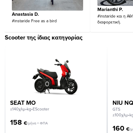
Marianthi P.
Anastasia D.
#instaride και η Αθ
#instaride Free as a bird
διαφορετική.
Scooter της ίδιας κατηγορίας
SEAT MO
NIU NQ
±140χλμ
•
kg
•
EScooter
GTS
±100χλμ
•
k
158
€
/μήνα + ΦΠΑ
160
€
/