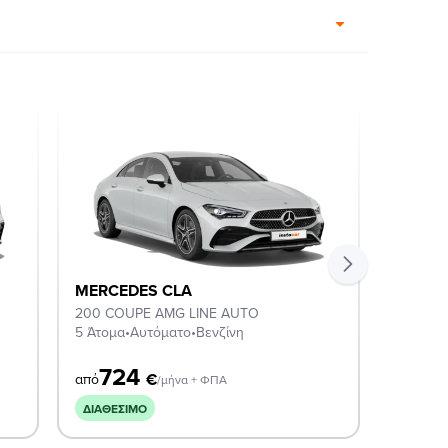
MERCEDES CLA
MERCE
200 COUPE AMG LINE AUTO
180 CO
5 Άτομα
•
Αυτόματο
•
Βενζίνη
5 Άτομα
724
4
€
από
από
/μήνα + ΦΠΑ
ΔΙΑΘΈΣΙΜΟ
ΣΕ ΣΥ