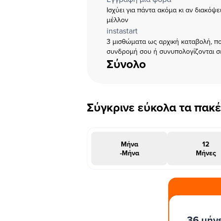
Ισχύει για πάντα ακόμα κι αν διακόψ
μέλλον
instastart
3 μισθώματα ως αρχική καταβολή, πο
συνδρομή σου ή συνυπολογίζονται σ
Σύνολο
Σύγκρινε εύκολα τα πακ
Μήνα
12
-Μήνα
Μήνες
#INSTAΠΡΟΣΦΟΡΑ
36 μήν
μήνες