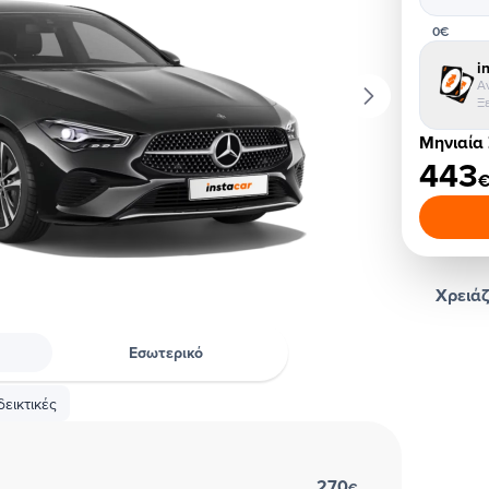
0€
i
Α
Ξ
Μηνιαία
443
Χρειάζ
Εσωτερικό
εικτικές
270
€