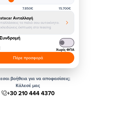
7.850€
15.700€
nstacar Ανταλλαγή
νταλλάσσεις το παλιό σου αυτοκίνητο.
εκλειδώνεις έκπτωση στο leasing
 Συνδρομή
€
Χωρίς ΦΠΑ
Πάρε προσφορά
εσαι βοήθεια για να αποφασίσεις;
Κάλεσέ μας
+30 210 444 4370