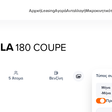
Αρχική
Leasing
Αγορά
Ανταλλαγή
Μικροκινητικό
LA
180 COUPE
Τύπος σ
5 Άτομα
Βενζίνη
Μήνα
-Μήνα
Πρ