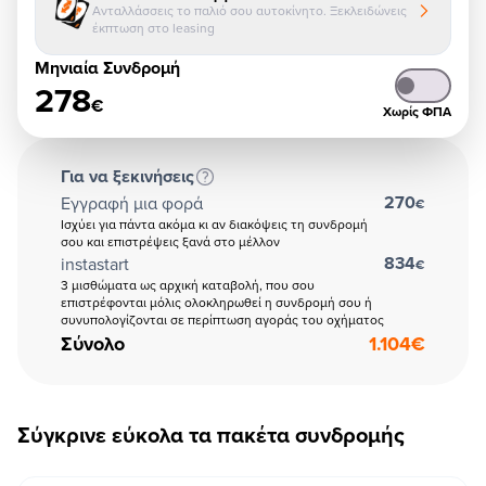
Ανταλλάσσεις το παλιό σου αυτοκίνητο. Ξεκλειδώνεις
έκπτωση στο leasing
Μηνιαία Συνδρομή
278
€
Χωρίς ΦΠΑ
Για να ξεκινήσεις
270
Εγγραφή μια φορά
€
Ισχύει για πάντα ακόμα κι αν διακόψεις τη συνδρομή
σου και επιστρέψεις ξανά στο μέλλον
834
instastart
€
3 μισθώματα ως αρχική καταβολή, που σου
επιστρέφονται μόλις ολοκληρωθεί η συνδρομή σου ή
συνυπολογίζονται σε περίπτωση αγοράς του οχήματος
Σύνολο
1.104
€
Σύγκρινε εύκολα τα πακέτα συνδρομής