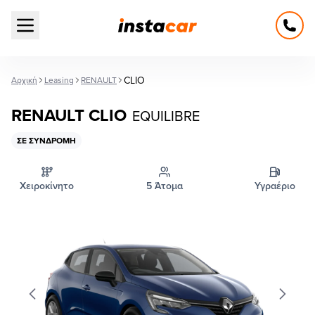
Open main menu
CLIO
Αρχική
Leasing
RENAULT
RENAULT CLIO
EQUILIBRE
ΣΕ ΣΥΝΔΡΟΜΉ
Χειροκίνητο
5 Άτομα
Υγραέριο