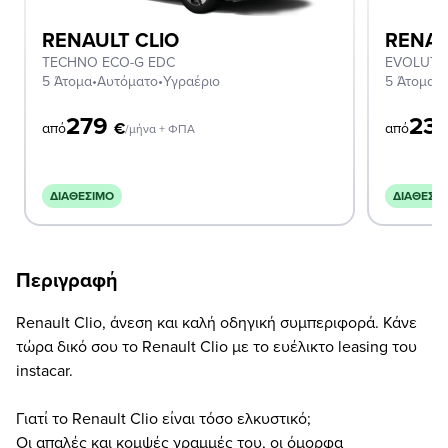
RENAULT CLIO
RENAU
TECHNO ECO-G EDC
EVOLUTI
5 Άτομα
•
Αυτόματο
•
Υγραέριο
5 Άτομα
•
Χ
279
23
€
από
από
/μήνα + ΦΠΑ
ΔΙΑΘΈΣΙΜΟ
ΔΙΑΘΈΣΙ
Περιγραφή
Renault Clio, άνεση και καλή οδηγική συμπεριφορά. Κάνε
τώρα δικό σου το Renault Clio με το ευέλικτο leasing του
instacar.
Γιατί το Renault Clio είναι τόσο ελκυστικό;
Οι απαλές και κομψές γραμμές του, οι όμορφα