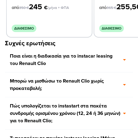
245
255,
€
από
από
350
€
/μήνα + ΦΠΑ
365
€
ΔΙΑΘΈΣΙΜΟ
ΔΙΑΘΈΣΙΜΟ
Συχνές ερωτήσεις
Ποια είναι η διαδικασία για το instacar leasing
του Renault Clio
Μπορώ να μισθώσω το Renault Clio χωρίς
προκαταβολή;
Πώς υπολογίζεται το instastart στα πακέτα
συνδρομής ορισμένου χρόνου (12, 24 ή 36 μηνών)
για το Renault Clio;