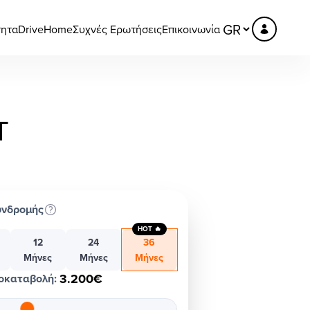
τητα
DriveHome
Συχνές Ερωτήσεις
Επικοινωνία
T
υνδρομής
HOT 🔥
12
24
36
Μήνες
Μήνες
Μήνες
3.200€
οκαταβολή
: