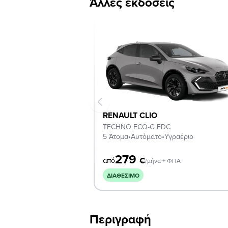
Άλλες εκδόσεις
RENAULT CLIO
TECHNO ECO-G EDC
5 Άτομα
•
Αυτόματο
•
Υγραέριο
279
€
από
/μήνα + ΦΠΑ
ΔΙΑΘΈΣΙΜΟ
Περιγραφή