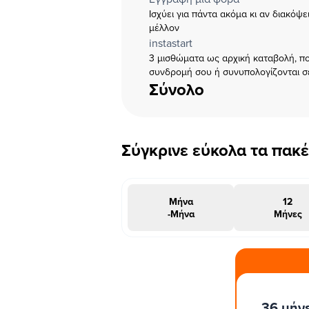
Ισχύει για πάντα ακόμα κι αν διακόψ
μέλλον
instastart
3 μισθώματα ως αρχική καταβολή, πο
συνδρομή σου ή συνυπολογίζονται σ
Σύνολο
Σύγκρινε εύκολα τα πακ
Μήνα
12
-Μήνα
Μήνες
#INSTAΠΡΟΣΦΟΡΑ
36 μήν
μήνες