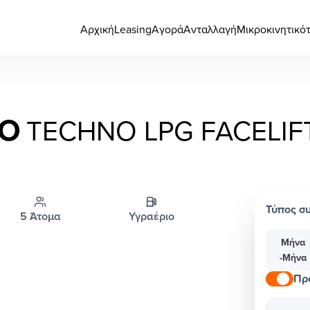
Αρχική
Leasing
Αγορά
Ανταλλαγή
Μικροκινητικό
IO
TECHNO LPG FACELIF
Τύπος σ
5 Άτομα
Υγραέριο
Μήνα
-Μήνα
Πρ