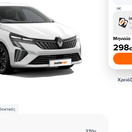
0€
i
Α
Ξ
Μηνιαία
298
Χρειάζ
εικτικές
270
€