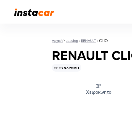
CLIO
Αρχική
Leasing
RENAULT
RENAULT CL
ΣΕ ΣΥΝΔΡΟΜΉ
Χειροκίνητο