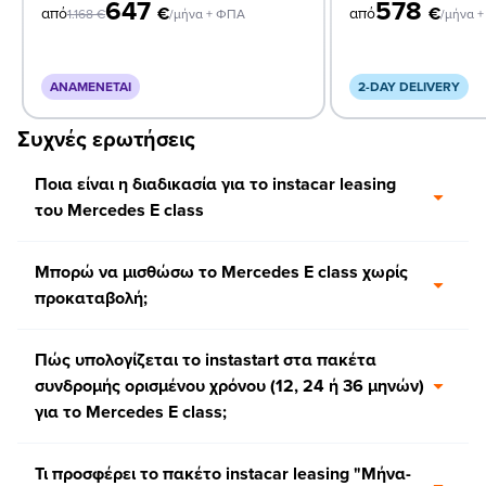
647
578
€
€
από
από
1.168
€
/μήνα + ΦΠΑ
/μήνα 
ΑΝΑΜΈΝΕΤΑΙ
2-DAY DELIVERY
Συχνές ερωτήσεις
Ποια είναι η διαδικασία για το instacar leasing
του Mercedes E class
Μπορώ να μισθώσω το Mercedes E class χωρίς
προκαταβολή;
Πώς υπολογίζεται το instastart στα πακέτα
συνδρομής ορισμένου χρόνου (12, 24 ή 36 μηνών)
για το Mercedes E class;
Τι προσφέρει το πακέτο instacar leasing "Μήνα-