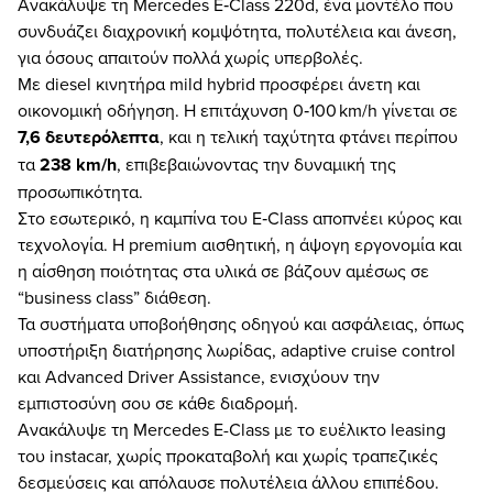
Ανακάλυψε τη Mercedes E‑Class 220d, ένα μοντέλο που
συνδυάζει διαχρονική κομψότητα, πολυτέλεια και άνεση,
για όσους απαιτούν πολλά χωρίς υπερβολές.
Με diesel κινητήρα mild hybrid προσφέρει άνετη και
οικονομική οδήγηση. H επιτάχυνση 0‑100 km/h γίνεται σε
7,6 δευτερόλεπτα
, και η τελική ταχύτητα φτάνει περίπου
τα
238 km/h
, επιβεβαιώνοντας την δυναμική της
προσωπικότητα.
Στο εσωτερικό, η καμπίνα του E‑Class αποπνέει κύρος και
τεχνολογία. Η premium αισθητική, η άψογη εργονομία και
η αίσθηση ποιότητας στα υλικά σε βάζουν αμέσως σε
“business class” διάθεση.
Τα συστήματα υποβοήθησης οδηγού και ασφάλειας, όπως
υποστήριξη διατήρησης λωρίδας, adaptive cruise control
και Advanced Driver Assistance, ενισχύουν την
εμπιστοσύνη σου σε κάθε διαδρομή.
Ανακάλυψε τη Mercedes E-Class με τo ευέλικτo leasing
του instacar, χωρίς προκαταβολή και χωρίς τραπεζικές
δεσμεύσεις και απόλαυσε πολυτέλεια άλλου επιπέδου.