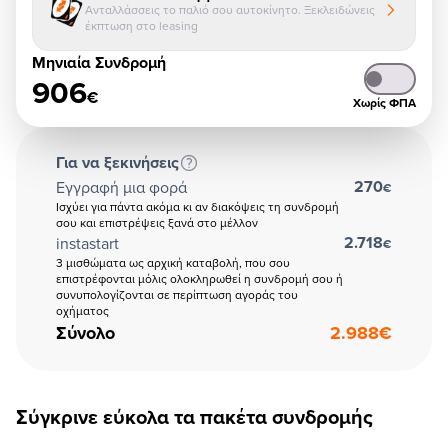
Ανταλλάσσεις το παλιό σου αυτοκίνητο. Ξεκλειδώνεις
έκπτωση στο leasing
Μηνιαία Συνδρομή
906
€
Χωρίς ΦΠΑ
Για να ξεκινήσεις
270
Εγγραφή μια φορά
€
Ισχύει για πάντα ακόμα κι αν διακόψεις τη συνδρομή
σου και επιστρέψεις ξανά στο μέλλον
2.718
instastart
€
3 μισθώματα ως αρχική καταβολή, που σου
επιστρέφονται μόλις ολοκληρωθεί η συνδρομή σου ή
συνυπολογίζονται σε περίπτωση αγοράς του
οχήματος
Σύνολο
2.988
€
Σύγκρινε εύκολα τα πακέτα συνδρομής