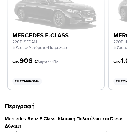
MERCEDES E-CLASS
MERCE
220D SEDAN
5 Άτομα
•
Αυτόματο
•
Πετρέλαιο
5 Άτομα
•
Α
906
1.
€
από
από
/μήνα + ΦΠΑ
ΣΕ ΣΥΝΔΡΟΜΉ
ΣΕ ΣΥΝΔ
Περιγραφή
Mercedes‑Benz E-Class: Κλασική Πολυτέλεια και Diesel
Δύναμη