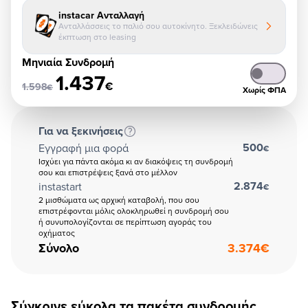
instacar Ανταλλαγή
Ανταλλάσσεις το παλιό σου αυτοκίνητο. Ξεκλειδώνεις
έκπτωση στο leasing
Μηνιαία Συνδρομή
1.437
€
1.598
€
Χωρίς ΦΠΑ
Για να ξεκινήσεις
500
Εγγραφή μια φορά
€
Ισχύει για πάντα ακόμα κι αν διακόψεις τη συνδρομή
σου και επιστρέψεις ξανά στο μέλλον
2.874
instastart
€
2 μισθώματα ως αρχική καταβολή, που σου
επιστρέφονται μόλις ολοκληρωθεί η συνδρομή σου
ή συνυπολογίζονται σε περίπτωση αγοράς του
οχήματος
Σύνολο
3.374
€
Σύγκρινε εύκολα τα πακέτα συνδρομής