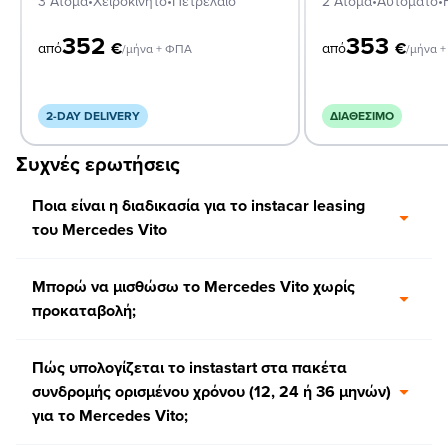
3 Άτομα
•
Χειροκίνητο
•
Πετρέλαιο
2 Άτομα
•
Αυτόματο
•
352
353
€
€
από
από
/μήνα + ΦΠΑ
/μήνα 
2-DAY DELIVERY
ΔΙΑΘΈΣΙΜΟ
Συχνές ερωτήσεις
Ποια είναι η διαδικασία για το instacar leasing
του Mercedes Vito
Μπορώ να μισθώσω το Mercedes Vito χωρίς
προκαταβολή;
Πώς υπολογίζεται το instastart στα πακέτα
συνδρομής ορισμένου χρόνου (12, 24 ή 36 μηνών)
για το Mercedes Vito;