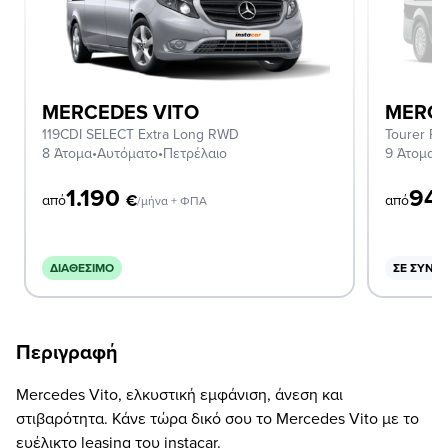
MERCEDES VITO
MERCE
119CDI SELECT Extra Long RWD
Tourer PR
8 Άτομα
•
Αυτόματο
•
Πετρέλαιο
9 Άτομα
•
Α
1.190
94
€
από
από
/μήνα + ΦΠΑ
ΔΙΑΘΈΣΙΜΟ
ΣΕ ΣΥΝΔ
Περιγραφή
Mercedes Vito, ελκυστική εμφάνιση, άνεση και
στιβαρότητα. Κάνε τώρα δικό σου το Mercedes Vito με το
ευέλικτο leasing του instacar.