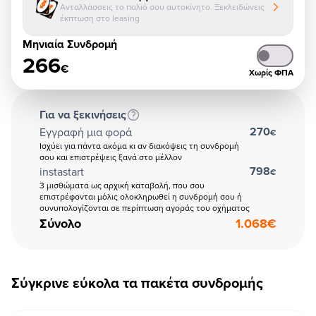
Ανταλλάσσεις το παλιό σου αυτοκίνητο. Ξεκλειδώνεις
έκπτωση στο leasing
Μηνιαία Συνδρομή
266
€
Χωρίς ΦΠΑ
Για να ξεκινήσεις
270
Εγγραφή μια φορά
€
Ισχύει για πάντα ακόμα κι αν διακόψεις τη συνδρομή
σου και επιστρέψεις ξανά στο μέλλον
798
instastart
€
3 μισθώματα ως αρχική καταβολή, που σου
επιστρέφονται μόλις ολοκληρωθεί η συνδρομή σου ή
συνυπολογίζονται σε περίπτωση αγοράς του οχήματος
Σύνολο
1.068
€
Σύγκρινε εύκολα τα πακέτα συνδρομής