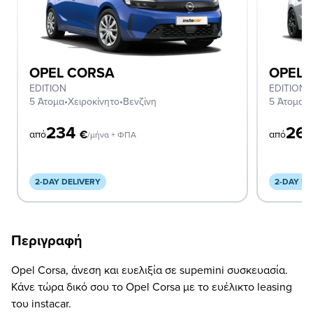
OPEL CORSA
OPEL 
EDITION
EDITION
5 Άτομα
•
Χειροκίνητο
•
Βενζίνη
5 Άτομα
•
Χ
234
26
€
από
από
/μήνα + ΦΠΑ
2-DAY DELIVERY
2-DAY DE
Περιγραφή
Opel Corsa, άνεση και ευελιξία σε supemini συσκευασία.
Κάνε τώρα δικό σου το Opel Corsa με το ευέλικτο leasing
του instacar.