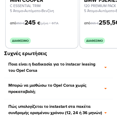
C ESSENTIAL TRIM
120 PREMIUM PACK
5 Άτομα
•
Αυτόματο
•
Βενζίνη
5 Άτομα
•
Αυτόματο
•
245
255,
€
από
από
350
€
/μήνα + ΦΠΑ
365
€
ΔΙΑΘΈΣΙΜΟ
ΔΙΑΘΈΣΙΜΟ
Συχνές ερωτήσεις
Ποια είναι η διαδικασία για το instacar leasing
του Opel Corsa
Μπορώ να μισθώσω το Opel Corsa χωρίς
προκαταβολή;
Πώς υπολογίζεται το instastart στα πακέτα
συνδρομής ορισμένου χρόνου (12, 24 ή 36 μηνών)