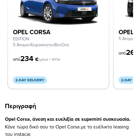
OPEL CORSA
OPEL 
5 Άτομα
•
Χ
EDITION
5 Άτομα
•
Χειροκίνητο
•
Βενζίνη
26
από
234
€
από
/μήνα + ΦΠΑ
2-DAY DELIVERY
2-DAY DE
Περιγραφή
Opel Corsa, άνεση και ευελιξία σε supemini συσκευασία.
Κάνε τώρα δικό σου το Opel Corsa με το ευέλικτο leasing
του instacar.