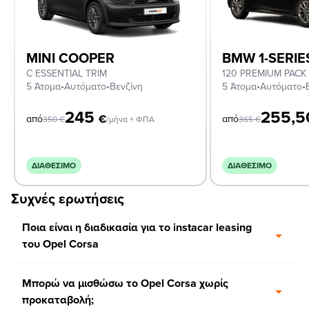
MINI COOPER
BMW 1-SERIE
C ESSENTIAL TRIM
120 PREMIUM PACK
5 Άτομα
•
Αυτόματο
•
Βενζίνη
5 Άτομα
•
Αυτόματο
•
245
255,
€
από
από
350
€
/μήνα + ΦΠΑ
365
€
ΔΙΑΘΈΣΙΜΟ
ΔΙΑΘΈΣΙΜΟ
Συχνές ερωτήσεις
Ποια είναι η διαδικασία για το instacar leasing
του Opel Corsa
Μπορώ να μισθώσω το Opel Corsa χωρίς
προκαταβολή;