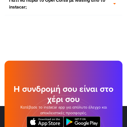
Γιατί να πάρω το Opel Corsa με leasing από το
instacar;
Η συνδρομή σου είναι στο
χέρι σου
Κατέβασε το instacar app για απόλυτο έλεγχο και
αποκλειστικές προσφορές.