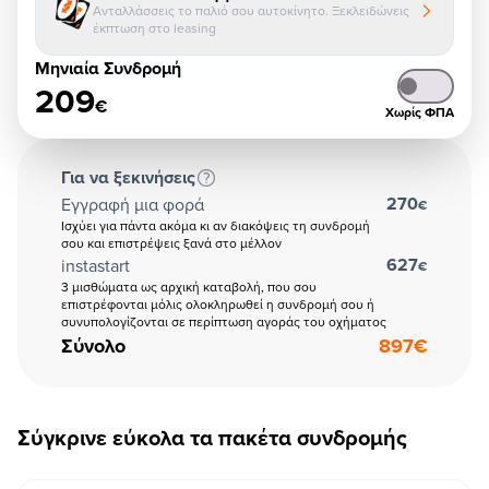
Ανταλλάσσεις το παλιό σου αυτοκίνητο. Ξεκλειδώνεις
έκπτωση στο leasing
Μηνιαία Συνδρομή
209
€
Χωρίς ΦΠΑ
Για να ξεκινήσεις
270
Εγγραφή μια φορά
€
Ισχύει για πάντα ακόμα κι αν διακόψεις τη συνδρομή
σου και επιστρέψεις ξανά στο μέλλον
627
instastart
€
3 μισθώματα ως αρχική καταβολή, που σου
επιστρέφονται μόλις ολοκληρωθεί η συνδρομή σου ή
συνυπολογίζονται σε περίπτωση αγοράς του οχήματος
Σύνολο
897
€
Σύγκρινε εύκολα τα πακέτα συνδρομής