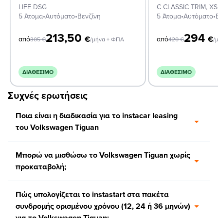
LIFE DSG
5 Άτομα
•
Αυτόματο
•
Βενζίνη
5 Άτομα
•
Αυτόματο
•
213,50
294
€
€
από
από
305
€
/μήνα + ΦΠΑ
420
€
/
ΔΙΑΘΈΣΙΜΟ
ΔΙΑΘΈΣΙΜΟ
Συχνές ερωτήσεις
Ποια είναι η διαδικασία για το instacar leasing
του Volkswagen Tiguan
Μπορώ να μισθώσω το Volkswagen Tiguan χωρίς
προκαταβολή;
Πώς υπολογίζεται το instastart στα πακέτα
συνδρομής ορισμένου χρόνου (12, 24 ή 36 μηνών)
για το Volkswagen Tiguan;