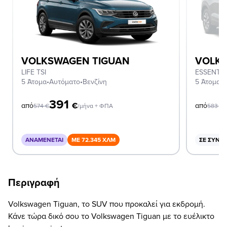
VOLKSWAGEN TIGUAN
VOLK
LIFE TSI
ESSENTIA
5 Άτομα
•
Αυτόματο
•
Βενζίνη
5 Άτομα
•
Α
391
€
από
από
574
€
/μήνα + ΦΠΑ
583
€
ΑΝΑΜΈΝΕΤΑΙ
ΜΕ 72.345 ΧΛΜ
ΣΕ ΣΥΝΔ
Περιγραφή
Volkswagen Tiguan, το SUV που προκαλεί για εκδρομή.
Κάνε τώρα δικό σου το Volkswagen Tiguan με το ευέλικτο