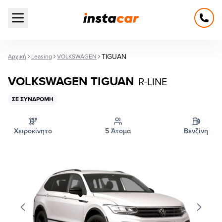
Open main menu
TIGUAN
Αρχική
Leasing
VOLKSWAGEN
VOLKSWAGEN TIGUAN
R-LINE
ΣΕ ΣΥΝΔΡΟΜΉ
Χειροκίνητο
5 Άτομα
Βενζίνη