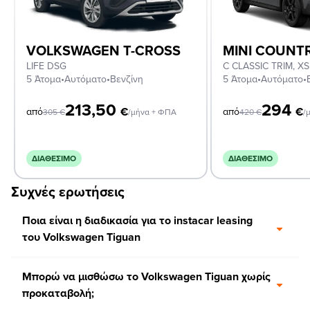
VOLKSWAGEN T-CROSS
MINI COUN
LIFE DSG
5 Άτομα
•
Αυτόματο
•
Βενζίνη
5 Άτομα
•
Αυτόματο
•
213,50
294
€
€
από
από
305
€
/μήνα + ΦΠΑ
420
€
/
ΔΙΑΘΈΣΙΜΟ
ΔΙΑΘΈΣΙΜΟ
Συχνές ερωτήσεις
Ποια είναι η διαδικασία για το instacar leasing
του Volkswagen Tiguan
Μπορώ να μισθώσω το Volkswagen Tiguan χωρίς
προκαταβολή;