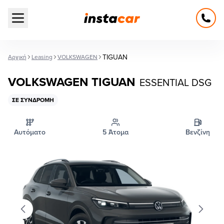
Open main menu
TIGUAN
Αρχική
Leasing
VOLKSWAGEN
VOLKSWAGEN TIGUAN
ESSENTIAL DSG
ΣΕ ΣΥΝΔΡΟΜΉ
Αυτόματο
5 Άτομα
Βενζίνη