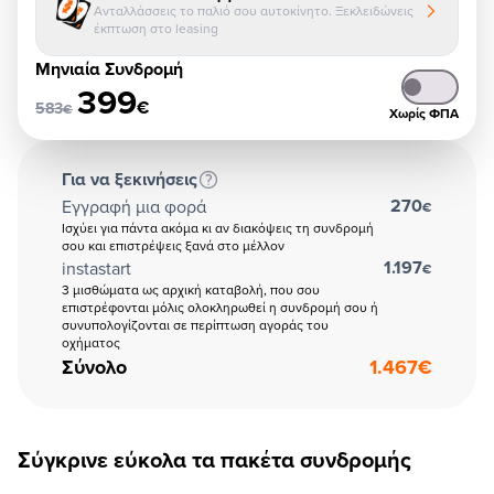
Ανταλλάσσεις το παλιό σου αυτοκίνητο. Ξεκλειδώνεις
έκπτωση στο leasing
Μηνιαία Συνδρομή
399
€
583
€
Χωρίς ΦΠΑ
Για να ξεκινήσεις
270
Εγγραφή μια φορά
€
Ισχύει για πάντα ακόμα κι αν διακόψεις τη συνδρομή
σου και επιστρέψεις ξανά στο μέλλον
1.197
instastart
€
3 μισθώματα ως αρχική καταβολή, που σου
επιστρέφονται μόλις ολοκληρωθεί η συνδρομή σου ή
συνυπολογίζονται σε περίπτωση αγοράς του
οχήματος
Σύνολο
1.467
€
Σύγκρινε εύκολα τα πακέτα συνδρομής