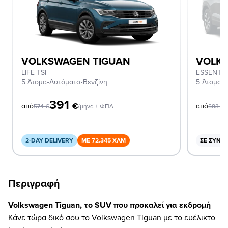
VOLKSWAGEN TIGUAN
VOLK
LIFE TSI
ESSENTIA
5 Άτομα
•
Αυτόματο
•
Βενζίνη
5 Άτομα
•
Α
391
€
από
από
574
€
/μήνα + ΦΠΑ
583
€
2-DAY DELIVERY
ΜΕ 72.345 ΧΛΜ
ΣΕ ΣΥΝΔ
Περιγραφή
Volkswagen Tiguan, το SUV που προκαλεί για εκδρομή
Κάνε τώρα δικό σου το Volkswagen Tiguan με το ευέλικτο