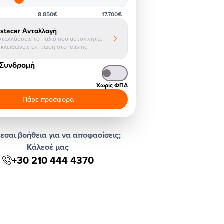
8.850€
17.700€
nstacar Ανταλλαγή
νταλλάσσεις το παλιό σου αυτοκίνητο.
εκλειδώνεις έκπτωση στο leasing
 Συνδρομή
Χωρίς ΦΠΑ
Πάρε προσφορά
εσαι βοήθεια για να αποφασίσεις;
Κάλεσέ μας
+30 210 444 4370