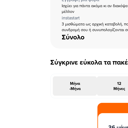
Ισχύει για πάντα ακόμα κι αν διακόψ
μέλλον
instastart
3 μισθώματα ως αρχική καταβολή, πο
συνδρομή σου ή συνυπολογίζονται σ
Σύνολο
Σύγκρινε εύκολα τα πακ
Μήνα
12
-Μήνα
Μήνες
#INSTAΠΡΟΣΦΟΡΑ
36 μήν
μήνες