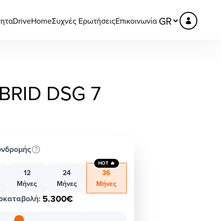
τητα
DriveHome
Συχνές Ερωτήσεις
Επικοινωνία
YBRID DSG 7
υνδρομής
HOT 🔥
12
24
36
Μήνες
Μήνες
Μήνες
5.300€
οκαταβολή
: