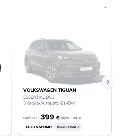
VOLKSWAGEN TIGUAN
VOLKS
ESSENTIAL DSG
R-LINE
5 Άτομα
•
Αυτόματο
•
Βενζίνη
5 Άτομα
399
4
€
από
από
583
€
/μήνα + ΦΠΑ
ΣΕ ΣΥΝΔΡΟΜΉ
ΔΙΑΘΕΣΙΜΑ 3
ΣΕ ΣΥ