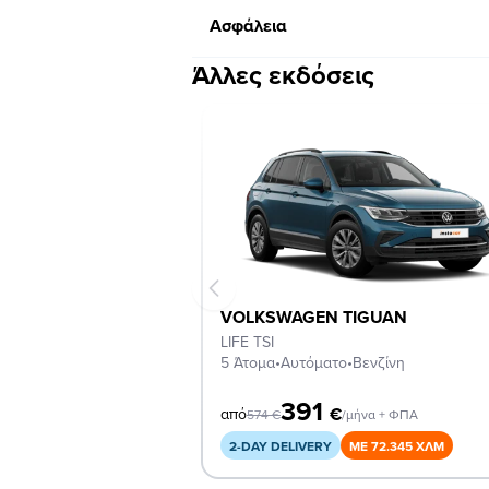
Ασφάλεια
Άλλες εκδόσεις
VOLKSWAGEN TIGUAN
LIFE TSI
5 Άτομα
•
Αυτόματο
•
Βενζίνη
391
€
από
574
€
/μήνα + ΦΠΑ
2-DAY DELIVERY
ΜΕ 72.345 ΧΛΜ