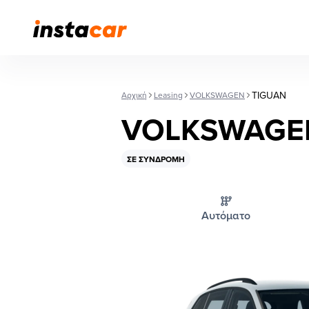
TIGUAN
Αρχική
Leasing
VOLKSWAGEN
VOLKSWAGE
ΣΕ ΣΥΝΔΡΟΜΉ
Αυτόματο