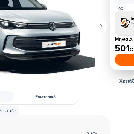
0€
i
Α
Ξ
Μηνιαία
501
€
Χρειάζ
Εσωτερικό
εικτικές
270
€