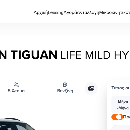
Αρχική
Leasing
Αγορά
Ανταλλαγή
Μικροκινητικό
N TIGUAN
LIFE MILD H
Τύπος σ
5 Άτομα
Βενζίνη
Μήνα
-Μήνα
Πρ