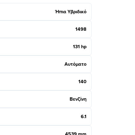
Ήπια Υβριδικό
1498
131 hp
Αυτόματο
140
Βενζίνη
6.1
4539 mm