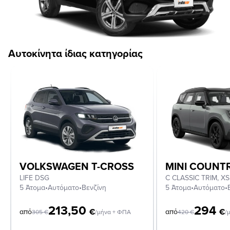
Αυτοκίνητα ίδιας κατηγορίας
VOLKSWAGEN T-CROSS
MINI COUN
LIFE DSG
5 Άτομα
•
Αυτόματο
•
Βενζίνη
5 Άτομα
•
Αυτόματο
•
213,50
294
€
€
από
από
305
€
/μήνα + ΦΠΑ
420
€
/