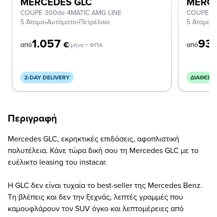
MERCEDES GLC
MERCE
COUPE 300de 4MATIC AMG LINE
COUPE 2
5 Άτομα
•
Αυτόματο
•
Πετρέλαιο
5 Άτομα
•
Α
1.057
93
€
από
από
/μήνα + ΦΠΑ
2-DAY DELIVERY
ΔΙΑΘΈΣΙ
Περιγραφή
Mercedes GLC, εκρηκτικές επιδόσεις, αφοπλιστική
πολυτέλεια. Κάνε τώρα δική σου τη Mercedes GLC με το
ευέλικτο leasing του instacar.
Η GLC δεν είναι τυχαία το best-seller της Mercedes Benz.
Τη βλέπεις και δεν την ξεχνάς, λεπτές γραμμές που
καμουφλάρουν τον SUV όγκο και λεπτομέρειες από