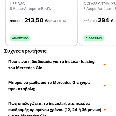
LIFE DSG
5 Άτομα
•
Αυτόματο
•
Βενζίνη
5 Άτομα
•
Αυτόματο
•
213,50
294
€
€
από
από
305
€
/μήνα + ΦΠΑ
420
€
/
ΔΙΑΘΈΣΙΜΟ
ΔΙΑΘΈΣΙΜΟ
Συχνές ερωτήσεις
Ποια είναι η διαδικασία για το instacar leasing
του Mercedes Glc
Μπορώ να μισθώσω το Mercedes Glc χωρίς
προκαταβολή;
Πώς υπολογίζεται το instastart στα πακέτα
συνδρομής ορισμένου χρόνου (12, 24 ή 36 μηνών)
για το Mercedes Glc;