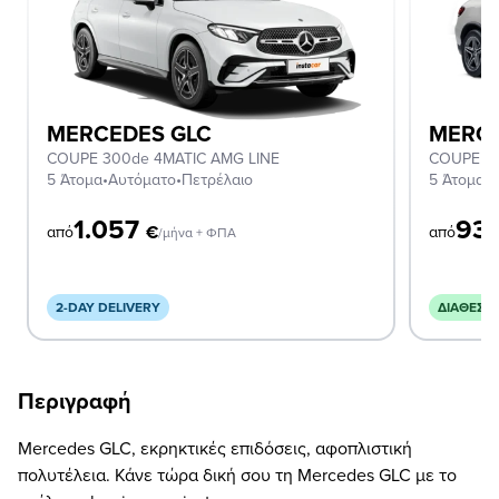
MERCEDES GLC
MERCE
COUPE 300de 4MATIC AMG LINE
COUPE 2
5 Άτομα
•
Αυτόματο
•
Πετρέλαιο
5 Άτομα
•
Α
1.057
93
€
από
από
/μήνα + ΦΠΑ
2-DAY DELIVERY
ΔΙΑΘΈΣΙ
Περιγραφή
Mercedes GLC, εκρηκτικές επιδόσεις, αφοπλιστική
πολυτέλεια. Κάνε τώρα δική σου τη Mercedes GLC με το