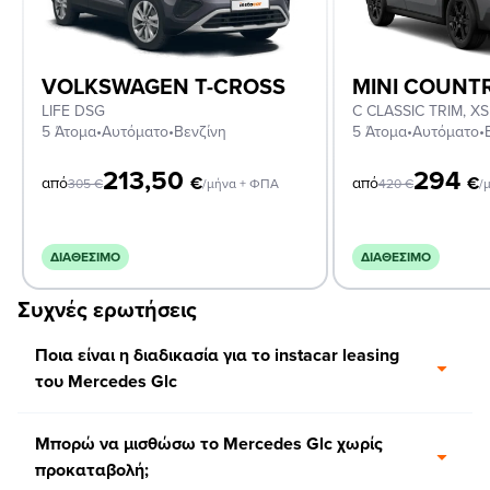
VOLKSWAGEN T-CROSS
MINI COUN
LIFE DSG
5 Άτομα
•
Αυτόματο
•
Βενζίνη
5 Άτομα
•
Αυτόματο
•
213,50
294
€
€
από
από
305
€
/μήνα + ΦΠΑ
420
€
/
ΔΙΑΘΈΣΙΜΟ
ΔΙΑΘΈΣΙΜΟ
Συχνές ερωτήσεις
Ποια είναι η διαδικασία για το instacar leasing
του Mercedes Glc
Μπορώ να μισθώσω το Mercedes Glc χωρίς
προκαταβολή;