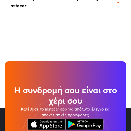
instacar;
Η συνδρομή σου είναι στο
χέρι σου
Κατέβασε το instacar app για απόλυτο έλεγχο και
αποκλειστικές προσφορές.