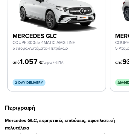
MERCEDES GLC
MERCE
COUPE 300de 4MATIC AMG LINE
COUPE 2
5 Άτομα
•
Αυτόματο
•
Πετρέλαιο
5 Άτομα
•
Α
1.057
93
€
από
από
/μήνα + ΦΠΑ
2-DAY DELIVERY
ΔΙΑΘΈΣΙ
Περιγραφή
Mercedes GLC, εκρηκτικές επιδόσεις, αφοπλιστική
πολυτέλεια