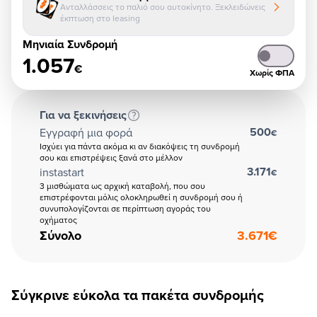
Ανταλλάσσεις το παλιό σου αυτοκίνητο. Ξεκλειδώνεις
έκπτωση στο leasing
Μηνιαία Συνδρομή
1.057
€
Χωρίς ΦΠΑ
Για να ξεκινήσεις
500
Εγγραφή μια φορά
€
Ισχύει για πάντα ακόμα κι αν διακόψεις τη συνδρομή
σου και επιστρέψεις ξανά στο μέλλον
3.171
instastart
€
3 μισθώματα ως αρχική καταβολή, που σου
επιστρέφονται μόλις ολοκληρωθεί η συνδρομή σου ή
συνυπολογίζονται σε περίπτωση αγοράς του
οχήματος
Σύνολο
3.671
€
Σύγκρινε εύκολα τα πακέτα συνδρομής