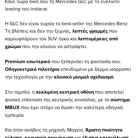
Κάνε τώρα δική σου τη Mercedes GLC με το ευέλικτο
leasing του instacar.
Η GLC δεν είναι τυχαία το best-seller της Mercedes Benz.
Τη βλέπεις και δεν την ξεχνάς,
λεπτές γραμμές
που
καμουφλάρουν τον SUV όγκο και
λεπτομέρειες από
χρώμιο
που την κάνουν να αστράφτει.
Premium εσωτερικό
που ξεπερνάει τη φαντασία σου.
Οδηγοκετρικό πιλοτήριο
επενδυμένο με δέρμα ισορροπεί
την τεχνολογία με την
κλασικό μίνιμαλ σχεδιασμό
.
Στο ταμπλό, η
κεκλιμένη κεντρική οθόνη
που αποτελεί
φυσική επέκταση της κεντρικής κονσόλας, με το
σύστημα
MBUX
που έχει στόχο να δώσει την καλύτερη οδηγική
εμπειρία.
Και όταν ανάβεις τη μηχανή; Μαγεία.
Άριστη ποιότητα
κύλισης
,
κορυφαία ηχομόνωση
και
έξυπνη κατανάλωση