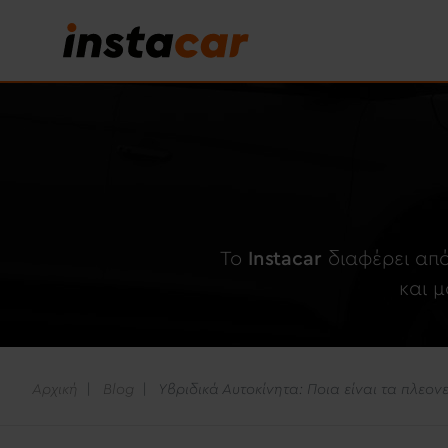
To
Instacar
διαφέρει από
και 
Αρχική
Blog
Υβριδικά Αυτοκίνητα: Ποια είναι τα πλεον