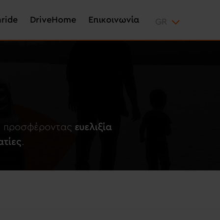
aride
DriveHome
Επικοινωνία
ων προσφέροντας
ευελιξία
ατίες
.