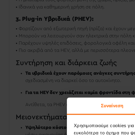
• Ιδανικά για καθημερινή χρήση σε πόλη.
3. Plug-in Υβριδικά (PHEV):
• Φορτίζουν από εξωτερική πηγή (πρίζα) και έχουν μ
• Μπορούν να λειτουργούν σαν ηλεκτρικά στην πόλη κ
• Παρέχουν υψηλές επιδόσεις, φορολογικά οφέλη κα
• Πιο ακριβά από τα HEV, αλλά με περισσότερα πλεον
Συντήρηση και διάρκεια ζωής
Τα υβριδικά έχουν παρόμοιες ανάγκες συντήρη
σχεδιασμένη να διαρκεί όσο το αυτοκίνητο.
Για τα HEV δεν χρειάζεται καμία φροντίδα στη 
Αντίθετα, τα PHEV απαιτούν προσοχή στην πλήρη 
Συναίνεση
Μειονεκτήματα των Υβριδικών Αυ
Χρησιμοποιούμε cookies για
Υψηλότερο κόστος απόκτησης
, ειδικά για τα P
ευκολότερα το όχημα που ψά
μέσω οικονομίας ή φοροελαφρύνσεων.