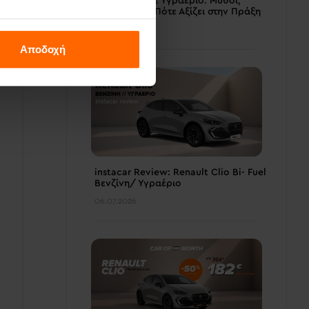
Αυτοκίνητο με Υγραέριο: Μύθοι,
Αλήθειες και Πότε Αξίζει στην Πράξη
08.07.2026
Αποδοχή
instacar Review: Renault Clio Bi- Fuel
Βενζίνη/ Υγραέριο
06.07.2026