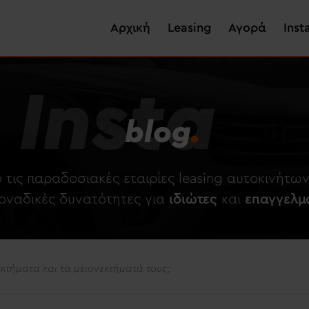
Skip
Main navigation
to
Αρχική
Leasing
Αγορά
Inst
main
content
Insta
blog
.
 τις παραδοσιακές εταιρίες leasing αυτοκινήτ
μοναδικές δυνατότητες για
ιδιώτες
και
επαγγελμ
εκτήματα και τα μειονεκτήματά τους;