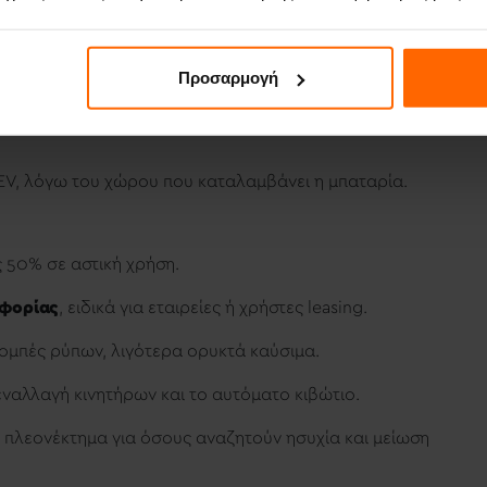
ε σχέση με αντίστοιχα συμβατικά μοντέλα. Τα PHEV
όσεις.
Προσαρμογή
ως επηρεάσουν την οδηγική αίσθηση για τους πιο
HEV, λόγω του χώρου που καταλαμβάνει η μπαταρία.
ς 50% σε αστική χρήση.
οφορίας
, ειδικά για εταιρείες ή χρήστες leasing.
ομπές ρύπων, λιγότερα ορυκτά καύσιμα.
εναλλαγή κινητήρων και το αυτόματο κιβώτιο.
 πλεονέκτημα για όσους αναζητούν ησυχία και μείωση