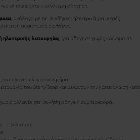
νες εκπομπές και ομαλότερη οδήγηση.
όματα
, ανάλογα με τις συνθήκες: ηλεκτρικά για μικρές
χύτητες ή απαιτητικές συνθήκες.
ή ηλεκτρικής λειτουργίας
, για οδήγηση χωρίς καύσιμο σε
ποστηρικτικό ηλεκτροκινητήρα.
λειτουργία του Start/Stop και μειώνουν την κατανάλωση κατ
η χωρίς αλλαγές στη συνήθη οδηγική συμπεριφορά.
εκτροκινητήρα.
ς.
μέσω πέδησης και ρολαρίσματος (αναγεννητική πέδηση).