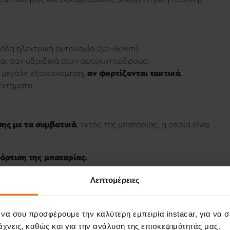
εγάλη ηλεκτρική αυτονομία (50–60km).
αι σαν υβριδικά στον αυτοκινητόδρομο.
ι μεγάλη εξοικονόμηση,
αν φορτίζονται τακτικά
.
εκτήματα.
σης με τα συμβατικά
, εκτός της μπαταρίας, η οποία είναι
φόρτιση της μπαταρίας.
φόρτιση (να μην μένει πολύ ώρα στο 100%).
Λεπτομέρειες
τοκινήτων
 να σου προσφέρουμε την καλύτερη εμπειρία instacar, για να 
lug-in υβριδικά. Η διαφορά αποσβένεται σε βάθος χρόνου
χνεις, καθώς και για την ανάλυση της επισκεψιμότητάς μας.