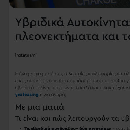
Υβριδικά Αυτοκίνητα:
πλεονεκτήματα και τ
instateam
Μόνο με μια ματιά στις τελευταίες κυκλοφορίες καταλαβ
εμείς στο instateam σου ετοιμάσαμε αυτό το άρθρο γ
υβριδικά: τι είναι, ποια είναι, τι καλά και τι κακά έχου
για leasing
ή για αγορά;
Με μια ματιά
Τι είναι και πώς λειτουργούν τα υ
Τα υβριδικά συνδυάζουν δύο κινητήρες
– έναν θ