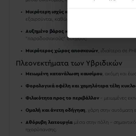
Μικρότερη ισχύς και επιδόσεις σε HEV/MHEV
, σ
εξαιρούνται, καθώς προσφέρουν καλύτερες επιδ
Αυξημένο βάρος και αυτόματο κιβώτιο
, που ίσ
"παραδοσιακούς" οδηγούς.
Μικρότερος χώρος αποσκευών
, ιδιαίτερα σε P
Πλεονεκτήματα των Υβριδικών
Μειωμένη κατανάλωση καυσίμου
, ακόμη και έω
Φορολογικά οφέλη και χαμηλότερα τέλη κυκλ
Φιλικότητα προς το περιβάλλον
– μειωμένες εκπ
Ομαλή και άνετη οδήγηση
, χάρη στην αυτόματη 
Αθόρυβη λειτουργία
μέσα στην πόλη – σημαντικό
ηχορύπανσης.