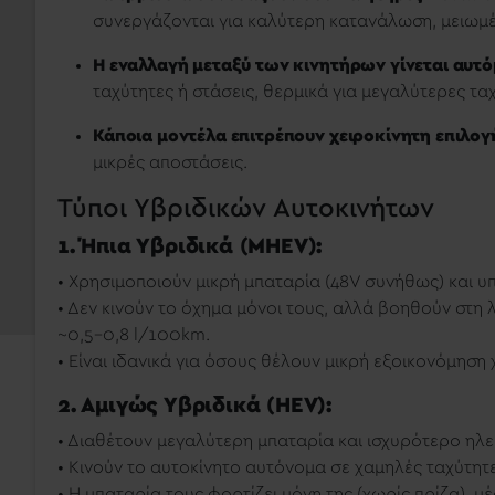
συνεργάζονται για καλύτερη κατανάλωση, μειωμέ
Η εναλλαγή μεταξύ των κινητήρων γίνεται αυτ
ταχύτητες ή στάσεις, θερμικά για μεγαλύτερες τα
Κάποια μοντέλα επιτρέπουν χειροκίνητη επιλογ
μικρές αποστάσεις.
Τύποι Υβριδικών Αυτοκινήτων
1. Ήπια Υβριδικά (MHEV):
• Χρησιμοποιούν μικρή μπαταρία (48V συνήθως) και υ
• Δεν κινούν το όχημα μόνοι τους, αλλά βοηθούν στη 
~0,5–0,8 l/100km.
• Είναι ιδανικά για όσους θέλουν μικρή εξοικονόμησ
2. Αμιγώς Υβριδικά (HEV):
• Διαθέτουν μεγαλύτερη μπαταρία και ισχυρότερο ηλ
• Κινούν το αυτοκίνητο αυτόνομα σε χαμηλές ταχύτητε
• Η μπαταρία τους φορτίζει μόνη της (χωρίς πρίζα), 