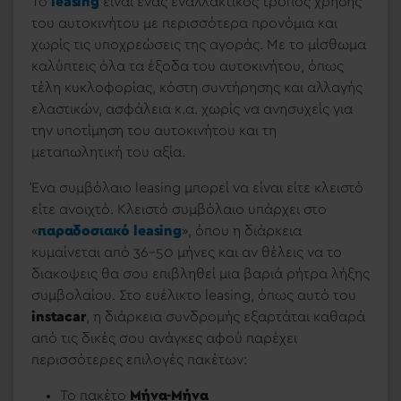
To
leasing
είναι ένας εναλλακτικός τρόπος χρήσης
του αυτοκινήτου με περισσότερα προνόμια και
χωρίς τις υποχρεώσεις της αγοράς. Με το μίσθωμα
καλύπτεις όλα τα έξοδα του αυτοκινήτου, όπως
τέλη κυκλοφορίας, κόστη συντήρησης και αλλαγής
ελαστικών, ασφάλεια κ.α. χωρίς να ανησυχείς για
την υποτίμηση του αυτοκινήτου και τη
μεταπωλητική του αξία.
Ένα συμβόλαιο leasing μπορεί να είναι είτε κλειστό
είτε ανοιχτό. Κλειστό συμβόλαιο υπάρχει στο
«
παραδοσιακό leasing
», όπου η διάρκεια
κυμαίνεται από 36-50 μήνες και αν θέλεις να το
διακοψεις θα σου επιβληθεί μια βαριά ρήτρα λήξης
συμβολαίου. Στο ευέλικτο leasing, όπως αυτό του
instacar
, η διάρκεια συνδρομής εξαρτάται καθαρά
από τις δικές σου ανάγκες αφού παρέχει
περισσότερες επιλογές πακέτων:
Το πακέτο
Μήνα-Μήνα