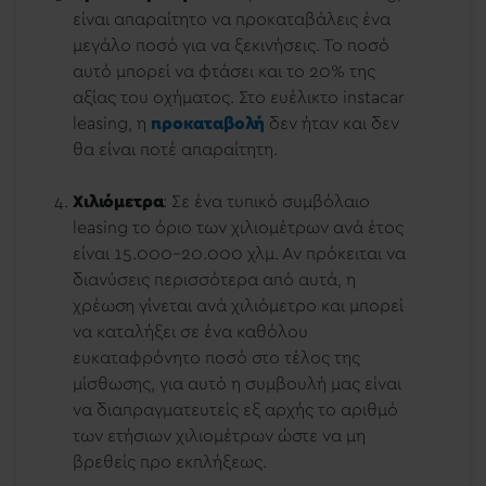
είναι απαραίτητο να προκαταβάλεις ένα
μεγάλο ποσό για να ξεκινήσεις. Το ποσό
αυτό μπορεί να φτάσει και το 20% της
αξίας του οχήματος. Στο ευέλικτο instacar
leasing, η
προκαταβολή
δεν ήταν και δεν
θα είναι ποτέ απαραίτητη.
Χιλιόμετρα
: Σε ένα τυπικό συμβόλαιο
leasing το όριο των χιλιομέτρων ανά έτος
είναι 15.000-20.000 χλμ. Αν πρόκειται να
διανύσεις περισσότερα από αυτά, η
χρέωση γίνεται ανά χιλιόμετρο και μπορεί
να καταλήξει σε ένα καθόλου
ευκαταφρόνητο ποσό στο τέλος της
μίσθωσης, για αυτό η συμβουλή μας είναι
να διαπραγματευτείς εξ αρχής το αριθμό
των ετήσιων χιλιομέτρων ώστε να μη
βρεθείς προ εκπλήξεως.