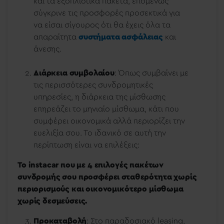
και τα εξοπλιστικά πακέτα, επομένως
σύγκρινε τις προσφορές προσεκτικά για
να είσαι σίγουρος ότι θα έχεις όλα τα
απαραίτητα
συστήματα ασφάλειας
και
άνεσης.
Διάρκεια συμβολαίου
: Όπως συμβαίνει με
τις περισσότερες συνδρομητικές
υπηρεσίες, η διάρκεια της μίσθωσης
επηρεάζει το μηνιαίο μίσθωμα, κάτι που
συμφέρει οικονομικά αλλά περιορίζει την
ευελιξία σου. Το ιδανικό σε αυτή την
περίπτωση είναι να επιλέξεις:
Το instacar που με 4 επιλογές πακέτων
συνδρομής σου προσφέρει σταθερότητα χωρίς
περιορισμούς και
οικονομικότερο μίσθωμα
χωρίς
δεσμεύσεις
.
Προκαταβολή
: Στο παραδοσιακό leasing,