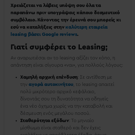
Χρειάζεται να λάβεις υπόψη σου όλα τα
παραπάνω πριν υπογράψεις κάποιο δεσμευτικό
συμβόλαιο. Κάνοντας την έρευνά σου μπορείς κι
εσύ να καταλήξεις στην
καλύτερη εταιρεία
leasing βάσει Google reviews
.
Γιατί συμφέρει το Leasing;
Αν αναρωτιέσαι αν το leasing αξίζει τον κόπο, η
απάντηση είναι σίγουρα «ναι», για πολλούς λόγους:
Χαμηλή αρχική επένδυση
: Σε αντίθεση με
την
αγορά αυτοκινήτου
, το leasing απαιτεί
πολύ μικρότερο αρχικό κεφάλαιο,
δίνοντάς σου τη δυνατότητα να οδηγείς
ένα νέο όχημα χωρίς να την καταβολή και
δέσμευση ενός μεγάλου ποσού.
Σταθερότητα εξόδων
: Το μηνιαίο
μίσθωμα είναι σταθερό και δεν έχεις
εκπλήξεις με απρόβλεπτα έξοδα, όπως