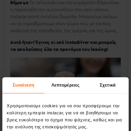
Βήμα 4ο
Το τελευταίο και πιο ευχάριστο βήμα είναι
η παραλαβή του αυτοκινήτου σου από κάποιο
instacar point εντελώς δωρεάν. Μπορούμε ακόμα
να το παραδώσουμε στον χώρο σου με κόστος
ανάλογο της τοποθεσία, της ημέρας και της ώρας.
Αυτό ήταν! Έγινες κι εσύ instadriver και μπορείς
να απολαύσεις όλα τα προνόμια του leasing!
Συναίνεση
Λεπτομέρειες
Σχετικά
Χρησιμοποιούμε cookies για να σου προσφέρουμε την
καλύτερη εμπειρία instacar, για να σε βοηθήσουμε να
βρεις ευκολότερα το όχημα που ψάχνεις, καθώς και για
Συμπέρασμα: Είναι το Leasing Η
την ανάλυση της επισκεψιμότητάς μας.