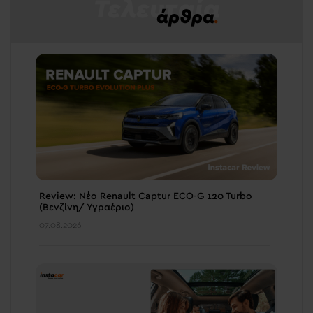
Τελευταία
άρθρα
.
Review: Νέο Renault Captur ECO-G 120 Turbo
(Βενζίνη/ Υγραέριο)
07.08.2026