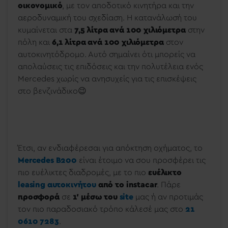
οικονομικό
, με τον αποδοτικό κινητήρα και την
αεροδυναμική του σχεδίαση. Η κατανάλωσή του
κυμαίνεται στα
7,5 λίτρα ανά 100 χιλιόμετρα
στην
πόλη και
6,1 λίτρα ανά 100 χιλιόμετρα
στον
αυτοκινητόδρομο. Αυτό σημαίνει ότι μπορείς να
απολαύσεις τις επιδόσεις και την πολυτέλεια ενός
Mercedes χωρίς να ανησυχείς για τις επισκέψεις
στο βενζινάδικο😉
Έτσι, αν ενδιαφέρεσαι για απόκτηση οχήματος, το
Mercedes Β200
είναι έτοιμο να σου προσφέρει τις
πιο ευέλικτες διαδρομές, με το πιο
ευέλικτο
leasing αυτοκινήτου
από το instacar
. Πάρε
προσφορά
σε
1’ μέσω του
site
μας ή αν προτιμάς
τον πιο παραδοσιακό τρόπο κάλεσέ μας στ
ο
21
0610 7283
.