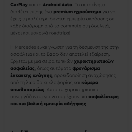
CarPlay
και το
Android Auto
. Το αυτοκίνητο
διαθέτει επίσης ένα
premium ηχοσύστημα
για να
έχεις τη καλύτερη δυνατή εμπειρία ακρόασης σε
κάθε διαδρομή από το commute στη δουλειά,
μέχρι και μακρινά roadtrips!
Η Mercedes είναι γνωστή για τη δέσμευσή της στην
ασφάλεια και το B200 δεν αποτελεί εξαίρεση.
Έρχεται με μια σειρά τυπικών
χαρακτηριστικών
ασφαλείας
, όπως αυτόματο
φρενάρισμα
έκτακτης ανάγκης
, προειδοποίηση αναχώρησης
από τη λωρίδα κυκλοφορίας και
κάμερα
οπισθοπορείας
. Αυτά τα χαρακτηριστικά
συνεργάζονται για να παρέχουν μια
ασφαλέστερη
και πιο βολική εμπειρία οδήγησης
.