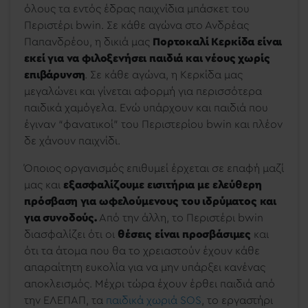
όλους τα εντός έδρας παιχνίδια μπάσκετ του
Περιστέρι bwin. Σε κάθε αγώνα στο Ανδρέας
Παπανδρέου, η δικιά μας
Πορτοκαλί Κερκίδα είναι
εκεί για να φιλοξενήσει παιδιά και νέους χωρίς
επιβάρυνση
. Σε κάθε αγώνα, η Κερκίδα μας
μεγαλώνει και γίνεται αφορμή για περισσότερα
παιδικά χαμόγελα. Ενώ υπάρχουν και παιδιά που
έγιναν “φανατικοί” του Περιστερίου bwin και πλέον
δε χάνουν παιχνίδι.
Όποιος οργανισμός επιθυμεί έρχεται σε επαφή μαζί
μας και
εξασφαλίζουμε εισιτήρια με ελεύθερη
πρόσβαση για ωφελούμενους του ιδρύματος και
για συνοδούς.
Από την άλλη, το Περιστέρι bwin
διασφαλίζει ότι οι
θέσεις είναι προσβάσιμες
και
ότι τα άτομα που θα το χρειαστούν έχουν κάθε
απαραίτητη ευκολία για να μην υπάρξει κανένας
αποκλεισμός. Μέχρι τώρα έχουν έρθει παιδιά από
την ΕΛΕΠΑΠ, τα
παιδικά χωριά SOS
, το εργαστήρι