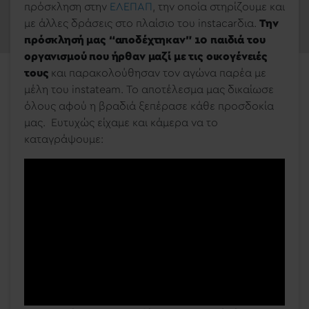
πρόσκληση στην
ΕΛΕΠΑΠ
, την οποία στηρίζουμε και
με άλλες δράσεις στο πλαίσιο του instacarδια.
Την
πρόσκλησή μας “αποδέχτηκαν” 10 παιδιά του
οργανισμού που ήρθαν μαζί με τις οικογένειές
τους
και παρακολούθησαν τον αγώνα παρέα με
μέλη του instateam. Το αποτέλεσμα μας δικαίωσε
όλους αφού η βραδιά ξεπέρασε κάθε προσδοκία
μας. Ευτυχώς είχαμε και κάμερα να το
καταγράψουμε: