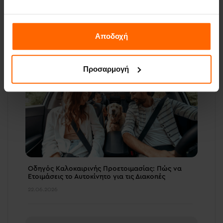
Γιατί ένα Πρώην Leasing Αυτοκίνητο Είναι Καλύτερη
Επιλογή από ένα Μεταχειρισμένο από Αγγελία;
Αποδοχή
23.06.2026
Προσαρμογή
Οδηγός Καλοκαιρινής Προετοιμασίας: Πώς να
Ετοιμάσεις το Αυτοκίνητο για τις Διακοπές
22.06.2026