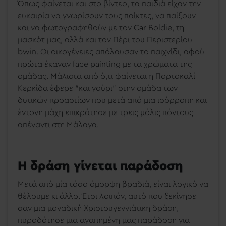
Όπως φαίνεται και στο βίντεο, τα παιδιά είχαν την
ευκαιρία να γνωρίσουν τους παίκτες, να παίξουν
και να φωτογραφηθούν με τον Car Boldie, τη
μασκότ μας, αλλά και τον Πέρι του Περιστερίου
bwin. Οι οικογένειες απόλαυσαν το παιχνίδι, αφού
πρώτα έκαναν face painting με τα χρώματα της
ομάδας. Μάλιστα από ό,τι φαίνεται η Πορτοκαλί
Κερκίδα έφερε “και γούρι” στην ομάδα των
δυτικών προαστίων που μετά από μια ισόρροπη και
έντονη μάχη επικράτησε με τρεις μόλις πόντους
απέναντι στη Μάλαγα.
Η δράση γίνεται παράδοση
Μετά από μία τόσο όμορφη βραδιά, είναι λογικό να
θέλουμε κι άλλο. Έτσι λοιπόν, αυτό που ξεκίνησε
σαν μια μοναδική Χριστουγεννιάτικη δράση,
πυροδότησε μια αγαπημένη μας παράδοση για