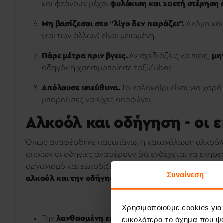
και φτάνουν μέχρι
φυλάκιση και 10ετή στέρηση 
Μη βασίζεσαι στο “λίγο δεν πειράζει”.
Ακόμα και
(και των άλλων) είναι μειωμένη.
Πάρε μέτρα πριν βγεις.
Αν σχεδιάζεις να πιεις,
μη
οδηγό» ή χρησιμοποίησε ταξί/Uber.
Απόλαυσε υπεύθυνα.
Το καλοκαίρι είναι για χαρά
μπορούσες να είχες αποφύγει.
Αλκοόλ και οδήγηση - οι 
Όπως αναφέρθηκε παραπάνω, η κατανάλωση αλκοόλ (
οποίων οι οδηγίες αναφέρουν ότι ενδέχεται να επηρε
οργανισμό και εμποδίζει την απρόσκοπτη λειτουργία ο
Συναίνεση
αλκοόλ και την οδήγηση
. Πιο συγκεκριμένα η καταν
Χρησιμοποιούμε cookies για
Την
λανθασμένη εκτίμηση αποστάσεων
μεταξύ ο
ευκολότερα το όχημα που ψά