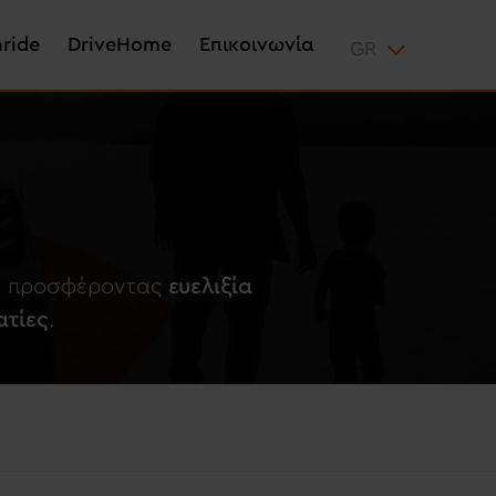
aride
DriveHome
Επικοινωνία
ων προσφέροντας
ευελιξία
ατίες
.