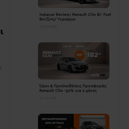
instacar Review: Renault Clio Bi- Fuel
Βενζίνη/ Υγραέριο
06.07.2026
ι
ό
Όροι & Προϋποθέσεις Προσφοράς
Renault Clio -50% για 2 μήνες
01.07.2026