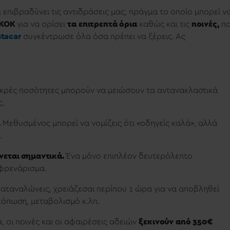
ι επιβραδύνει τις αντιδράσεις μας, πράγμα το οποίο μπορεί ν
 ΚΟΚ
για να ορίσει
τα επιτρεπτά όρια
καθώς και τις
ποινές,
πο
stacar
συγκέντρωσε όλα όσα πρέπει να ξέρεις. Ας
ικρές ποσότητες μπορούν να μειώσουν τα αντανακλαστικά
ς.
.
Μεθυσμένος μπορεί να νομίζεις ότι «οδηγείς καλά», αλλά
.
εται σημαντικά.
Ένα μόνο επιπλέον δευτερόλεπτο
 φρενάρισμα.
καταναλώνεις, χρειάζεσαι περίπου 1 ώρα για να αποβληθεί
όπωση, μεταβολισμό κ.λπ.
, οι ποινές και οι αφαιρέσεις αδειών
ξεκινούν από 350€