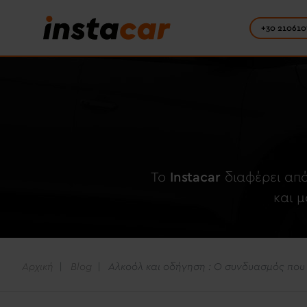
+30 210610
To
Instacar
διαφέρει από
και 
Αρχική
Blog
Αλκοόλ και οδήγηση : Ο συνδυασμός που 