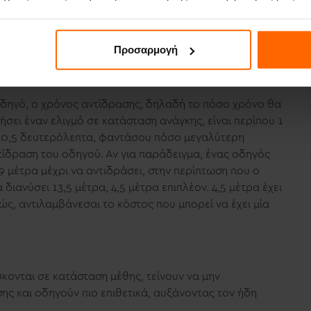
Προσαρμογή
 οδηγό, ο χρόνος αντίδρασης, δηλαδή το πόσο χρόνο θα
ήσει έναν ελιγμό σε κατάσταση ανάγκης, είναι περίπου 1
α 0,5 δευτερόλεπτα, φαντάσου πόσο μεγαλύτερη
ντίδραση του οδηγού. Αν για παράδειγμα, ένας οδηγός
9 μέτρα μέχρι να αντιδράσει, στην περίπτωση που ο
ιανύσει 13,5 μέτρα, 4,5 μέτρα επιπλέον. 4,5 μέτρα έχει
ώς, αντιλαμβάνεσαι το κόστος που μπορεί να έχει μία
σκονται σε κατάσταση μέθης, τείνουν να μην
ης και οδηγούν πιο επιθετικά, αυξάνοντας τον ήδη