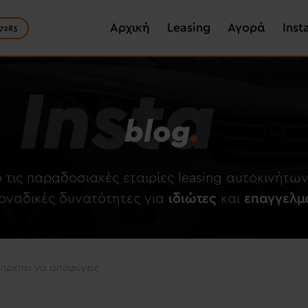
Skip
Main navigation
to
Αρχική
Leasing
Αγορά
Inst
7283
main
content
Insta
blog
.
 τις παραδοσιακές εταιρίες leasing αυτοκινήτ
μοναδικές δυνατότητες για
ιδιώτες
και
επαγγελμ
πρέπει να αποφύγεις