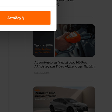
χιλιόμετρα και από τι σε
προστατεύουν;
14.07.2026
Αποδοχή
Αυτοκίνητο με Υγραέριο: Μύθοι,
Αλήθειες και Πότε Αξίζει στην Πράξη
08.07.2026