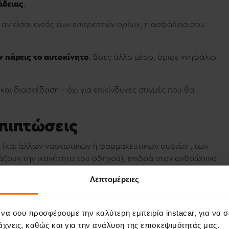
άδειας
.
 αν είσαι
εντός των επιτρεπτών ορίων
, η ασφάλεια σου
ν πάρεις το αυτοκίνητο
. Βρες άλλο μέσο, όρισε «νηφάλιο
 και διασκέδαση – όχι για επικίνδυνες στιγμές που θα
επιπτώσεις
και άλλων ναρκωτικών ή φαρμακευτικών ουσιών , των
άζουν την ικανότητα του οδηγού), επιδρά στον ανθρώπινο
ρισμένων αισθήσεων, γι’ αυτό και υφίσταται
νομοθεσία για 
Λεπτομέρειες
άλωση αλκοόλ έχει ως αποτέλεσμα :
 να σου προσφέρουμε την καλύτερη εμπειρία instacar, για να 
χημάτων και ταχύτητας
χνεις, καθώς και για την ανάλυση της επισκεψιμότητάς μας.