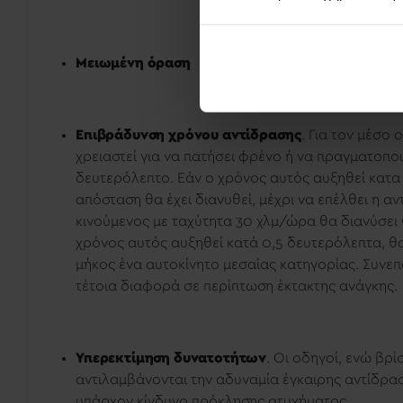
Μειωμένη όραση
Επιβράδυνση χρόνου αντίδρασης
. Για τον μέσο
χρειαστεί για να πατήσει φρένο ή να πραγματοποι
δευτερόλεπτο. Εάν ο χρόνος αυτός αυξηθεί κατ
απόσταση θα έχει διανυθεί, μέχρι να επέλθει η α
κινούμενος με ταχύτητα 30 χλμ/ώρα θα διανύσει 
χρόνος αυτός αυξηθεί κατά 0,5 δευτερόλεπτα, θα δ
μήκος ένα αυτοκίνητο μεσαίας κατηγορίας. Συνεπ
τέτοια διαφορά σε περίπτωση έκτακτης ανάγκης.
Υπερεκτίμηση δυνατοτήτων
. Οι οδηγοί, ενώ βρί
αντιλαμβάνονται την αδυναμία έγκαιρης αντίδρασ
υπάρχον κίνδυνο πρόκλησης ατυχήματος.