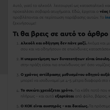
Αυτό, γιατί το αλκοόλ λειτουργεί ως κατασταλτικό κα
προκαλέσει σοβαρά ατυχήματα. Εδώ, έρχεται ο
νέος
προβλέπονται σε περίπτωση παράβασης αυτών. Το
in
ξεκινήσουμε!
Τι θα βρεις σε αυτό το άρθρο
Αλκοόλ και οδήγηση δεν πάνε μαζί.
Ακόμα και μ
σου και να οδηγήσουν σε επικίνδυνες καταστάσει
Η υπερεκτίμηση των δυνατοτήτων είναι ύπουλη
στην πράξη είσαι πιο επικίνδυνος απ’ όσο νομίζεις
Ο χρόνος αντίδρασης μεθυσμένου οδηγού αυξάν
μπορεί να ισοδυναμεί με 4-5 μέτρα διαφορά στο
Το συκώτι χρειάζεται χρόνο.
Για κάθε ποτό που 
πλήρως – και αυτό
εξαρτάται
από φύλο, βάρος, κ
Ο ΚΟΚ είναι αυστηρός – και δικαίως.
Τα πρόστιμα