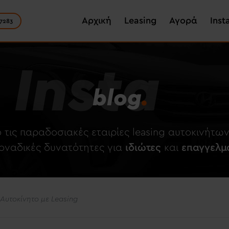
Skip
Main navigation
to
Αρχική
Leasing
Αγορά
Inst
7283
main
content
Insta
blog
.
 τις παραδοσιακές εταιρίες leasing αυτοκινήτ
μοναδικές δυνατότητες για
ιδιώτες
και
επαγγελμ
Αυτοκίνητο με Leasing