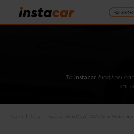
+30 210610
To
Instacar
διαφέρει από
και 
Αρχική
Blog
instacar Ανταλλαγή: Άλλαξε το Παλιό σου 