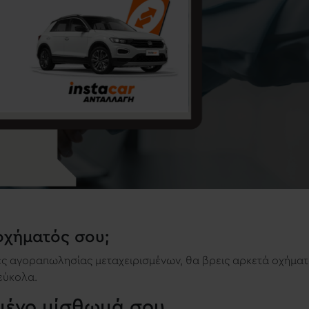
οχήματός σου;
ες αγοραπωλησίας μεταχειρισμένων, θα βρεις αρκετά οχήμα
 εύκολα.
ωμένο μίσθωμά σου