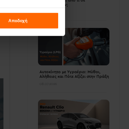
χιλιόμετρα και από τι σε
προστατεύουν;
14.07.2026
Αποδοχή
Αυτοκίνητο με Υγραέριο: Μύθοι,
Αλήθειες και Πότε Αξίζει στην Πράξη
08.07.2026