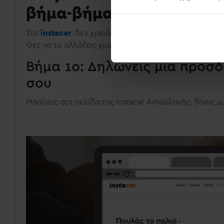
βήμα-βήμα
Στο
instacar
, δεν χρειάζεται να είσαι expert για να κ
Θες να το αλλάξεις χωρίς κόπο; Είμαστε εμείς εδώ! Π
Βήμα 1ο: Δηλώνεις μια προσδ
σου
Μπαίνεις στη σελίδα της instacar Ανταλλαγής, δίνεις μ