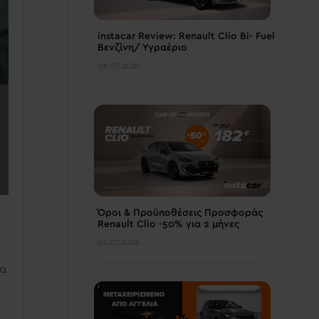
instacar Review: Renault Clio Bi- Fuel
Βενζίνη/ Υγραέριο
06.07.2026
Όροι & Προϋποθέσεις Προσφοράς
Renault Clio -50% για 2 μήνες
01.07.2026
τα