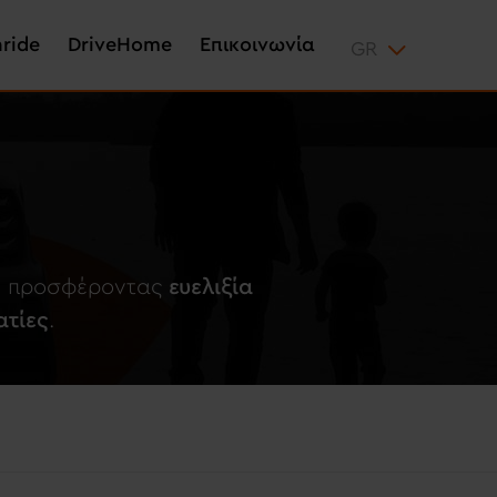
aride
DriveHome
Επικοινωνία
ων προσφέροντας
ευελιξία
ατίες
.