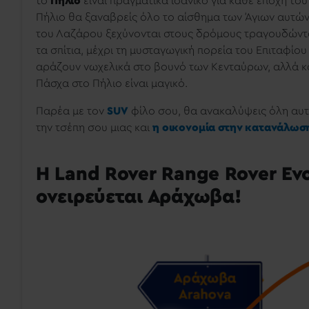
το
Πήλιο
είναι πραγματικά ιδανικό για κάθε εποχή του
Πήλιο θα ξαναβρείς όλο το αίσθημα των Άγιων αυτών
του Λαζάρου ξεχύνονται στους δρόμους τραγουδώντα
τα σπίτια, μέχρι τη μυσταγωγική πορεία του Επιταφίο
αράζουν νωχελικά στο βουνό των Κενταύρων, αλλά κα
Πάσχα στο Πήλιο είναι μαγικό.
Παρέα με τον
SUV
φίλο σου, θα ανακαλύψεις όλη αυτή
την τσέπη σου μιας και
η οικονομία στην κατανάλωσ
Η Land Rover Range Rover Ev
ονειρεύεται Αράχωβα!