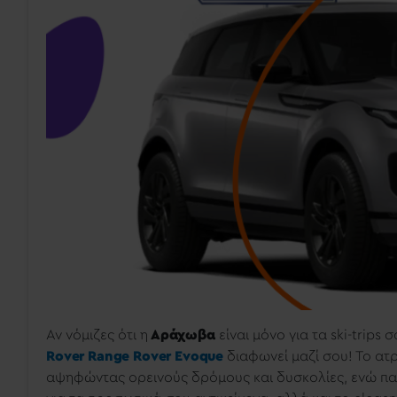
Αν νόμιζες ότι
η
Αράχωβα
είναι μόνο για τα ski-trips 
Rover Range Rover Evoque
διαφωνεί μαζί σου! Το ατ
αψηφώντας ορεινούς δρόμους και δυσκολίες, ενώ πα