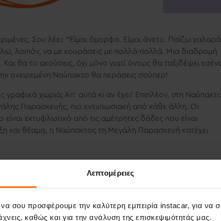
κριμένες. Σου λέει: “Είμαι όμορφο. Είμαι άνετο. Παίζω χαλαρά
θέλω, λοιπόν, να με κουράσεις με πολλά-πολλά. Μια διαδρομή
”. Και θα το ακούσεις, όχι μόνο γιατί όντως θα ταξιδέψει εσέν
 στην ονειρεμένη Ναύπακτο θα περάσεις σούπερ!
ς γραφικά χωριά; Απ’ αυτά κι αν έχει! Επιπλέον, στη Ναύπακτ
εγάλης Παρασκευής
, πιο εντυπωσιακή από κάθε άλλη. Οι
ίο είναι εκτυφλωτικό από τις αμέτρητες δάδες που είναι
υξη και θέαμα, η Ναύπακτος τη Μεγάλη Παρασκευή κατέχει
!
Λεπτομέρειες
 να σου προσφέρουμε την καλύτερη εμπειρία instacar, για να 
χνεις, καθώς και για την ανάλυση της επισκεψιμότητάς μας.