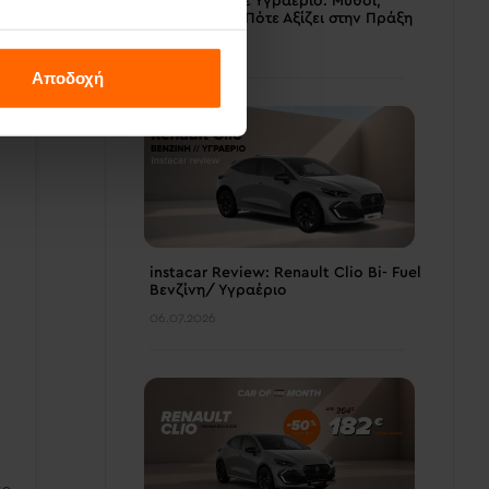
Αυτοκίνητο με Υγραέριο: Μύθοι,
Αλήθειες και Πότε Αξίζει στην Πράξη
08.07.2026
Αποδοχή
instacar Review: Renault Clio Bi- Fuel
Βενζίνη/ Υγραέριο
06.07.2026