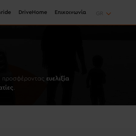
aride
DriveHome
Επικοινωνία
ων προσφέροντας
ευελιξία
ατίες
.