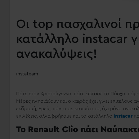
Οι top πασχαλινοί π
κατάλληλο instacar γ
ανακαλύψεις!
instateam
Πότε ήταν Χριστούγεννα, πότε έφτασε το Πάσχα, πάμε 
Μέρες πλησιάζουν και ο καιρός έχει γίνει επιτέλους ανο
εκδρομή; Εμείς, πάντα σε ετοιμότητα, όχι μόνο ανακ
επιλέξεις, αλλά βρήκαμε και το κατάλληλο
instacar
πο
Το Renault Clio πάει Ναύπακτ