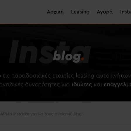
Skip
Main navigation
to
Αρχική
Leasing
Αγορά
Inst
main
content
Insta
blog
.
 τις παραδοσιακές εταιρίες leasing αυτοκινήτ
μοναδικές δυνατότητες για
ιδιώτες
και
επαγγελμ
λληλο instacar για να τους ανακαλύψεις!