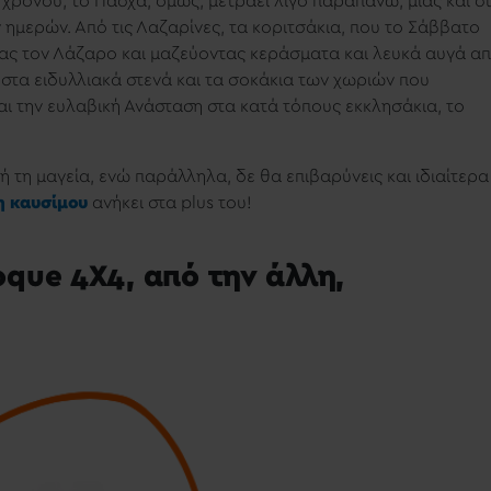
 χρόνου, το Πάσχα, όμως, μετράει λίγο παραπάνω, μιας και σ
 ημερών. Από τις
Λαζαρίνες
, τα κοριτσάκια, που το Σάββατο
ς τον Λάζαρο και μαζεύοντας κεράσματα και λευκά αυγά α
υ στα ειδυλλιακά στενά και τα σοκάκια των χωριών που
ι την ευλαβική Ανάσταση στα κατά τόπους εκκλησάκια, το
 τη μαγεία, ενώ παράλληλα, δε θα επιβαρύνεις και ιδιαίτερα
η καυσίμου
ανήκει στα plus του!
oque 4X4, από την άλλη,