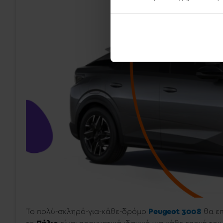
Το πολύ-σκληρό-για-κάθε-δρόμο
Peugeot 3008
θα επ