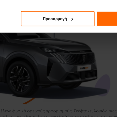
Προσαρμογή
έλεγε φυσικά ορεινούς προορισμούς. Σκέφτηκε, λοιπόν, πως