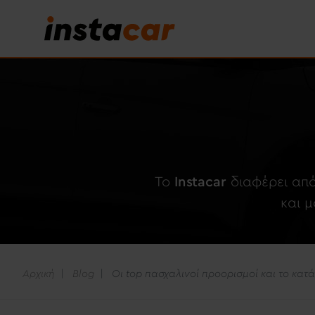
To
Instacar
διαφέρει από
και 
Αρχική
Blog
Οι top πασχαλινοί προορισμοί και το κατά