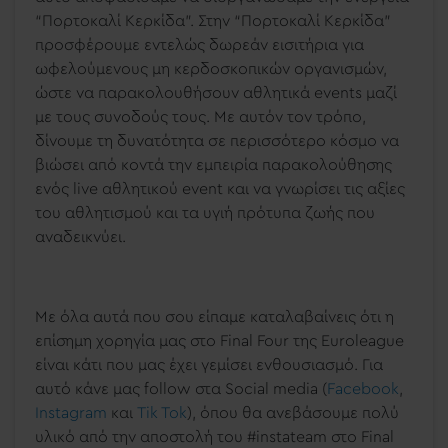
“Πορτοκαλί Κερκίδα”. Στην “Πορτοκαλί Κερκίδα”
προσφέρουμε εντελώς δωρεάν εισιτήρια για
ωφελούμενους μη κερδοσκοπικών οργανισμών,
ώστε να παρακολουθήσουν αθλητικά events μαζί
με τους συνοδούς τους. Με αυτόν τον τρόπο,
δίνουμε τη δυνατότητα σε περισσότερο κόσμο να
βιώσει από κοντά την εμπειρία παρακολούθησης
ενός live αθλητικού event και να γνωρίσει τις αξίες
του αθλητισμού και τα υγιή πρότυπα ζωής που
αναδεικνύει.
Με όλα αυτά που σου είπαμε καταλαβαίνεις ότι η
επίσημη χορηγία μας στο Final Four της Euroleague
είναι κάτι που μας έχει γεμίσει ενθουσιασμό. Για
αυτό
κάνε μας follow στα Social media (
Facebook
,
Instagram
και
Tik Tok
), όπου θα ανεβάσουμε πολύ
υλικό από την αποστολή του #instateam στο Final