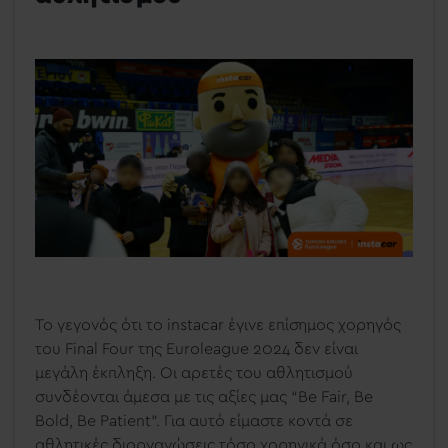
Το γεγονός ότι το instacar έγινε επίσημος χορηγός
του Final Four της Euroleague 2024 δεν είναι
μεγάλη έκπληξη. Οι αρετές του αθλητισμού
συνδέονται άμεσα με τις αξίες μας “Be Fair, Be
Bold, Be Patient”. Για αυτό είμαστε κοντά σε
αθλητικές διοργανώσεις τόσο χορηγικά,όσο και ως