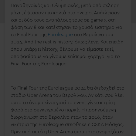
Παναθηναϊκός και Ολυμπιακός, μετά από σκληρή
μάχη, έφτασαν πιο κοντά στο όνειρο. Απέκλεισαν
και οι δύο τους αντιπάλους τους σε game 5 στη
φάση των 8 και κατέκτησαν το χρυσό εισιτήριο για
το Final Four της
Euroleague
στο Βερολίνο του
2024. And the rest is history, όπως λένε. Και επειδή
όπου υπάρχει history, θέλουμε να είμαστε εκεί,
αποφασίσαμε να γίνουμε επίσημοι χορηγοί για το
Final Four της Euroleague.
Το Final Four της Euroleague 2024 θα διεξαχθεί στο
στάδιο Uber Arena του Βερολίνου. Αν κάτι σου λέει
αυτό το όνομα είναι γιατί το event γίνεται τρίτη
φορά στο συγκεκριμένο παρκέ. Η προηγούμενη
διοργάνωση στο Βερολίνο ήταν το 2016, όταν
νικήτρια της Euroleague στέφθηκε η CSKA Μόσχας.
Πριν από αυτό η Uber Arena (που τότε ονομαζόταν