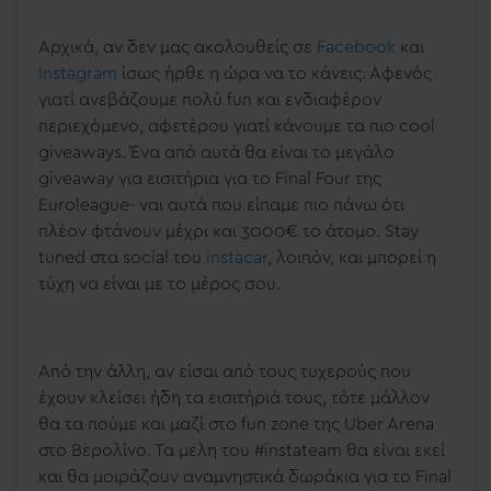
Αρχικά, αν δεν μας ακολουθείς σε
Facebook
και
Instagram
ίσως ήρθε η ώρα να το κάνεις. Αφενός
γιατί ανεβάζουμε πολύ fun και ενδιαφέρον
περιεχόμενο, αφετέρου γιατί κάνουμε τα πιο cool
giveaways. Ένα από αυτά θα είναι το μεγάλο
giveaway για εισιτήρια για το Final Four της
Euroleague- ναι αυτά που είπαμε πιο πάνω ότι
πλέον φτάνουν μέχρι και 3000€ το άτομο. Stay
tuned στα social του
instacar
, λοιπόν, και μπορεί η
τύχη να είναι με το μέρος σου.
Από την άλλη, αν είσαι από τους τυχερούς που
έχουν κλείσει ήδη τα εισιτήριά τους, τότε μάλλον
θα τα πούμε και μαζί στο fun zone της Uber Arena
στο Βερολίνο. Τα μελη του #instateam θα είναι εκεί
και θα μοιράζουν αναμνηστικά δωράκια για το Final