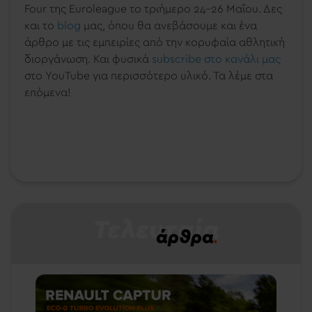
Four της Euroleague το τριήμερο 24-26 Μαΐου. Δες
και το
blog
μας, όπου θα ανεβάσουμε και ένα
άρθρο με τις εμπειρίες από την κορυφαία αθλητική
διοργάνωση. Και φυσικά
subscribe στο κανάλι μας
στο YouTube για περισσότερο υλικό. Τα λέμε στα
επόμενα!
Τελευταία
άρθρα
.