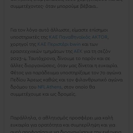
συμμετέχοντες- όταν μπορούμε βέβαια..
Για τον λόγο αυτό άλλωστε, είμαστε επίσημοι
υποστηρικτές της
ΚΑΕ Παναθηναϊκός AKTOR
,
χορηγοί της
KAE Περιστέρι bwin
και των
ερασιτεχνικών τμημάτων της
ΑΕΚ
για τη σεζόν
2023-4. Ταυτόχρονα, δίνουμε το παρόν και σε
άλλες διοργανώσεις, όταν μας δίνεται η ευκαιρία.
Φέτος για παράδειγμα υποστηρίξαμε τον 7ο αγώνα
Πεδίου Άρεως καθώς και τον φιλανθρωπικό αγώνα
δρόμου του
NFL Athens
, στον οποίο θα
συμμετέχουμε και ως δρομείς.
Παράλληλα, ο αθλητισμός προσφέρει μια καλή
ευκαιρία για ορατότητα και συμπερίληψη και για
αυτό αποφασίσαμε να διοργανώσαμε την ενέργεια