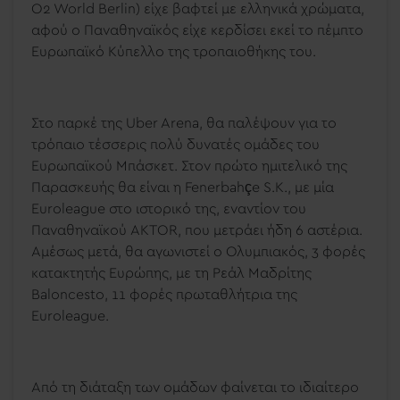
O
2
World Berlin
) είχε βαφτεί με ελληνικά χρώματα,
αφού ο Παναθηναϊκός είχε κερδίσει εκεί το πέμπτο
Ευρωπαϊκό Κύπελλο της τροπαιοθήκης του.
Στο παρκέ της Uber Arena, θα παλέψουν για το
τρόπαιο τέσσερις πολύ δυνατές ομάδες του
Ευρωπαϊκού Μπάσκετ. Στον πρώτο ημιτελικό της
Παρασκευής θα είναι η Fenerbahçe S.K., με μία
Euroleague στο ιστορικό της, εναντίον του
Παναθηναϊκού AKTOR, που μετράει ήδη 6 αστέρια.
Αμέσως μετά, θα αγωνιστεί ο Ολυμπιακός, 3 φορές
κατακτητής Ευρώπης, με τη Ρεάλ Μαδρίτης
Baloncesto, 11 φορές πρωταθλήτρια της
Euroleague.
Από τη διάταξη των ομάδων φαίνεται το ιδιαίτερο