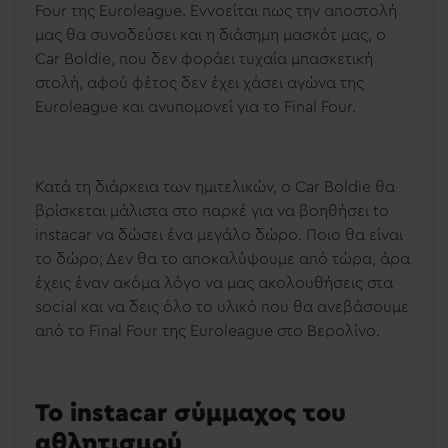
Four της Euroleague. Εννοείται πως την αποστολή
μας θα συνοδεύσει και η διάσημη μασκότ μας, ο
Car Boldie, που δεν φοράει τυχαία μπασκετική
στολή, αφού φέτος δεν έχει χάσει αγώνα της
Euroleague και ανυπομονεί για το Final Four.
Κατά τη διάρκεια των ημιτελικών, ο Car Boldie θα
βρίσκεται μάλιστα στο παρκέ για να βοηθήσει to
instacar να δώσει ένα μεγάλο δώρο. Ποιο θα είναι
το δώρο; Δεν θα το αποκαλύψουμε από τώρα, άρα
έχεις έναν ακόμα λόγο να μας ακολουθήσεις στα
social και να δεις όλο το υλικό που θα ανεβάσουμε
από το Final Four της Euroleague στο Βερολίνο.
Το instacar σύμμαχος του
αθλητισμού