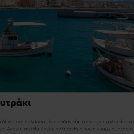
ουτράκι
α δίπλα στη θάλασσα είναι ο ιδανικός τρόπος να χαλαρώσετε
ετά! Ακόμα, εκεί θα βρείτε
πολυάριθμα καφέ-μπαρ,εστιατόρια