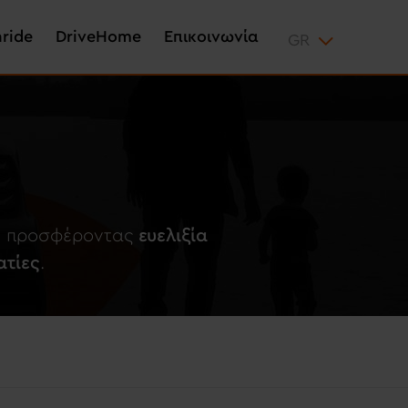
aride
DriveHome
Επικοινωνία
ων προσφέροντας
ευελιξία
ατίες
.