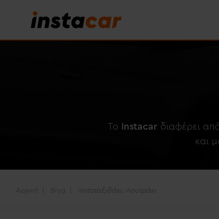
To
Instacar
διαφέρει από
και 
Αρχική
Blog
instaταξιδάκι: Λουτράκι