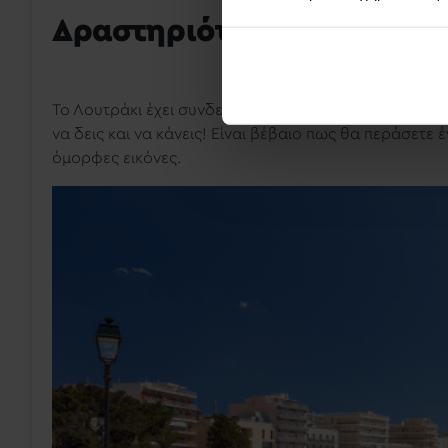
Δραστηριότητες στο Λου
Το Λουτράκι έχει συνδεθεί κυρίως με τα θερμά του ν
να δεις και να κάνεις! Είναι βέβαιο πως θα περάσετε
όμορφες εικόνες.