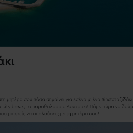
ράκι
 στη μητέρα σου πόσα σημαίνει για εσένα μ’ ένα #instaταξιδάκι
ο city break, το παραθαλάσσιο Λουτράκι! Πάμε τώρα να δού
 που μπορείς να απολαύσεις με τη μητέρα σου!