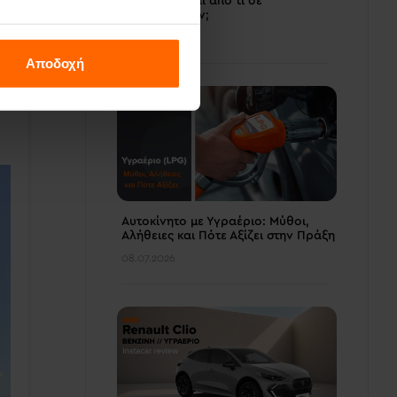
χιλιόμετρα και από τι σε
προστατεύουν;
14.07.2026
Αποδοχή
ις
Αυτοκίνητο με Υγραέριο: Μύθοι,
Αλήθειες και Πότε Αξίζει στην Πράξη
08.07.2026