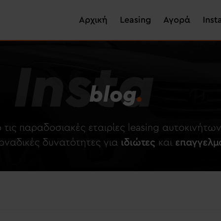
Skip
Main navigation
to
Αρχική
Leasing
Αγορά
Inst
main
content
Insta
blog
.
 τις παραδοσιακές εταιρίες leasing αυτοκινήτ
μοναδικές δυνατότητες για
ιδιώτες
και
επαγγελμ