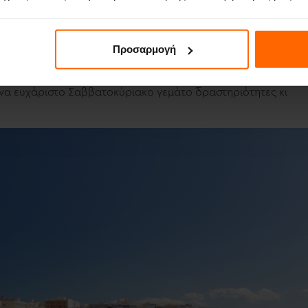
τράκι
Προσαρμογή
ερά και την λουτρόπολη. Έχει όμως παραπάνω απ’ όσα νομίζε
 ένα ευχάριστο Σαββατοκύριακο γεμάτο δραστηριότητες κι