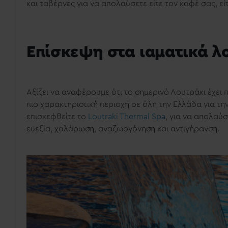
και ταβέρνες
για να απολαύσετε είτε τον καφέ σας, 
Επίσκεψη στα ιαματικά λ
Αξίζει να αναφέρουμε ότι το σημερινό Λουτράκι έχει 
πιο χαρακτηριστική περιοχή σε όλη την Ελλάδα για τ
επισκεφθείτε το
Loutraki Thermal Spa
, για να απολαύσ
ευεξία, χαλάρωση, αναζωογόνηση και αντιγήρανση.