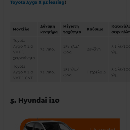
Toyota Aygo X με leasing
!
Δύναμη
Μέγιστη
Κατανάλ
Μοντέλο
Καύσιμο
κινητήρα
ταχύτητα
στην πόλ
Toyota
Aygo X 1.0
158 χλμ/
5.1 λτ/10
72 ίπποι
Βενζίνη
VVT-i,
ώρα
χλμ
χειροκίνητο
Toyota
151 χλμ/
5.2 λτ/10
Aygo X 1.0
72 ίπποι
Πετρέλαιο
ώρα
χλμ
VVT-i CVT
5. Hyundai i10