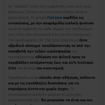
Αν “κολλάς” πολύ στην εμφάνιση, ένας από τους
βασικούς λόγους για να το αποκτήσεις είναι ο
αυτονόητος. Το ρετρό
Fiat 500
κερδίζει τις
εντυπώσεις, με την απαράμιλλη ιταλική φινέτσα
να είναι εμφανής σε κάθε σημείο του σχεδιασμού
του, τόσο στο εξωτερικό όσο και στο εσωτερικό
του αμαξώματος. To Fiat 500 έρχεται με
ήπιο
υβριδικό σύστημα
απαλλάσσοντάς σε από την
καταβολή των τελών κυκλοφορίας
και
προσφέροντας
οδήγηση πιο φιλική προς το
περιβάλλον εκπέμποντας έως και 30% λιγότερο
CO2
και φυσικά
πιο οικονομική
.
Παράλληλα, είναι
εύκολο στην οδήγηση, ευέλικτο
και με τις κατάλληλες διαστάσεις για να
παρκάρεις άνετα και χωρίς άγχος
. Το
συγκεκριμένο μοντέλο μειονεκτεί μόνο στη
χωρητικότητά του,
θα μπορούσε να είναι και πιο