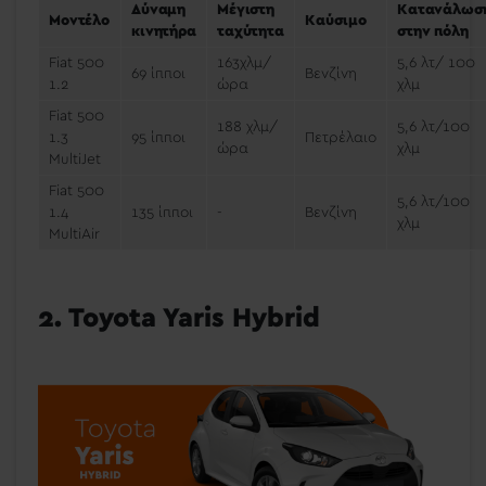
Δύναμη
Μέγιστη
Κατανάλωσ
Μοντέλο
Καύσιμο
κινητήρα
ταχύτητα
στην πόλη
Fiat 500
163χλμ/
5,6 λτ/ 100
69 ίπποι
Βενζίνη
1.2
ώρα
χλμ
Fiat 500
188 χλμ/
5,6 λτ/100
1.3
95 ίπποι
Πετρέλαιο
ώρα
χλμ
MultiJet
Fiat 500
5,6 λτ/100
1.4
135 ίπποι
-
Βενζίνη
χλμ
MultiAir
2. Toyota Yaris Hybrid