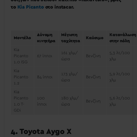
το
Kia Picanto
στο instacar
.
Δύναμη
Μέγιστη
Κατανάλωση
Μοντέλο
Καύσιμο
κινητήρα
ταχύτητα
στην πόλη
Kia
161 χλμ/
5,3 λτ/100
Picanto
67 ίπποι
Βενζίνη
ώρα
χλμ
1.0 ISG
Κia
173 χλμ/
5,9 λτ/100
Picanto
84 ίπποι
Βενζίνη
ώρα
χλμ
1.2
Kia
Picanto
100
180 χλμ/
5,6 λτ/100
Βενζίνη
1.0 T-
ίπποι
ώρα
χλμ
GDi
4. Toyota Aygo X