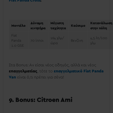
Fiat Panda C
ross
.
Δύναμη
Μέγιστη
Κατανάλωση
Μοντέλο
Καύσιμο
κινητήρα
ταχύτητα
στην πόλη
Fiat
164 χλμ/
4,5 λτ/100
Panda
70 ίπποι
Βενζίνη
ώρα
χλμ
1.0 GSE
Στα Bonus: Aν είσαι νέος οδηγός, αλλά και νέος
επαγγελματίας
, τότε το
επαγγελματικό Fiat Panda
Van
είναι ό,τι πρέπει για σένα!
9. Bonus: Citroen Ami