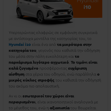
Υπερτερώντας ελαφρώς σε εμφάνιση συγκριτικά
με αντίστοιχα μοντέλα της κατηγορίας του, το
Hyundai i10
είναι ένα από
τα μικρότερα στην
κατηγορία του
,
γεγονός που καθιστά την οδήγηση
του μέσα στην πόλη ευκολότερη και
το
παρκάρισμα λιγότερο αγχωτικό
.
To τιμόνι είναι
καλά ζυγισμένο
προσφέροντας
ευχάριστη
αίσθηση
στα χέρια του οδηγού, ενώ παράλληλα
ο
μικρός κύκλος στροφής
του καθιστά την οδήγησή
του ακόμα πιο απολαυστική.
Αν κι οι
εσωτερικοί του χώροι είναι
περιορισμένοι
, είναι ικανοποιητικοί αναλογικά με
το μέγεθος του, ενώ η
αξιοπιστία
του θεωρείται