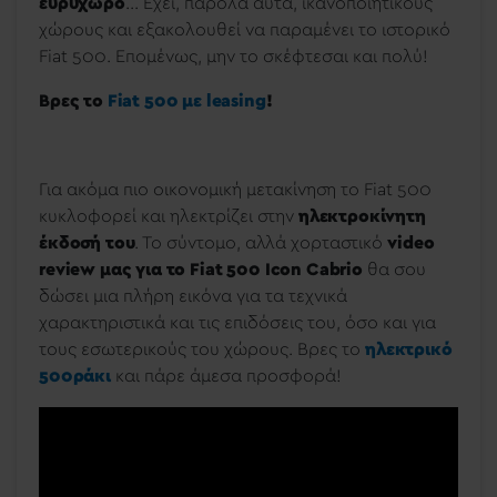
ευρύχωρο
... Έχει, παρόλα αυτά, ικανοποιητικούς
χώρους και εξακολουθεί να παραμένει το ιστορικό
Fiat 500. Επομένως, μην το σκέφτεσαι και πολύ!
Βρες το
Fiat 500 με leasing
!
Για ακόμα πιο οικονομική μετακίνηση το Fiat 500
κυκλοφορεί και ηλεκτρίζει στην
ηλεκτροκίνητη
έκδοσή του
. Το σύντομο, αλλά χορταστικό
video
review
μας για το Fiat 500 Icon Cabrio
θα σου
δώσει μια πλήρη εικόνα για τα τεχνικά
χαρακτηριστικά και τις επιδόσεις του, όσο και για
τους εσωτερικούς του χώρους. Βρες το
ηλεκτρικό
500ράκι
και πάρε άμεσα προσφορά!