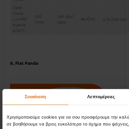
Opel
Corsa
100
190 χλμ/
1.2 Mild
Βενζίνη
4 λτ/100 χλμ
ίπποι
ώρα
Hybrid
e-DCT
8. Fiat Panda
Συναίνεση
Λεπτομέρειες
Χρησιμοποιούμε cookies για να σου προσφέρουμε την καλύτε
σε βοηθήσουμε να βρεις ευκολότερα το όχημα που ψάχνεις,