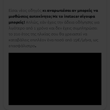
Είσαι νέος οδηγός
κι αναρωτιέσαι αν μπορείς να
μισθώσεις αυτοκίνητο; Με το
instacar σίγουρα
μπορείς!
Απλώς, εάν έχεις την άδεια οδήγησης για
λιγότερο από 1 χρόνο και δεν έχεις συμπληρώσει
το 21ο έτος της ηλικίας σου θα χρειαστεί να
καταβάλεις επιπλέον ένα ποσό από 15€/μήνα, ως
επασφάλιστρο
.