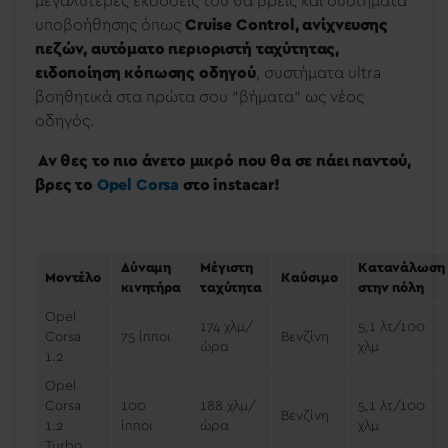
μεγαλύτερες εκδόσεις του θα βρεις και συστήματα
υποβοήθησης όπως
Cruise Control, ανίχνευσης
πεζών, αυτόματο περιοριστή ταχύτητας,
ειδοποίηση κόπωσης οδηγού
, συστήματα ultra
βοηθητικά στα πρώτα σου “βήματα” ως νέος
οδηγός.
Αν θες το πιο άνετο μικρό που θα σε πάει παντού,
βρες το
Opel Corsa
στο instacar!
Δύναμη
Μέγιστη
Κατανάλωση
Μοντέλο
Καύσιμο
κινητήρα
ταχύτητα
στην πόλη
Οpel
174 χλμ/
5,1 λτ/100
Corsa
75 ίπποι
Βενζίνη
ώρα
χλμ
1.2
Opel
Corsa
100
188 χλμ/
5,1 λτ/100
Βενζίνη
1.2
ίπποι
ώρα
χλμ
Turbo