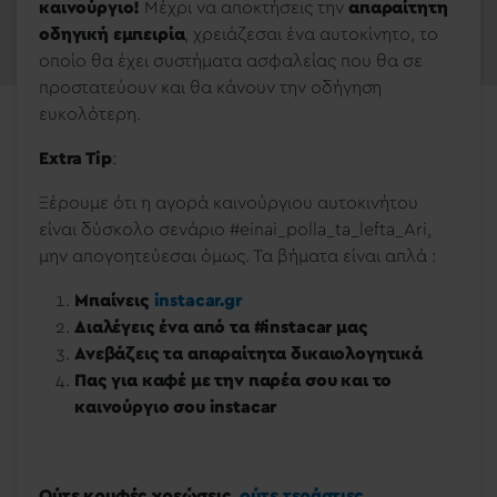
καινούργιο!
Μέχρι να αποκτήσεις την
απαραίτητη
οδηγική εμπειρία
, χρειάζεσαι ένα αυτοκίνητο, το
οποίο θα έχει συστήματα ασφαλείας που θα σε
προστατεύουν και θα κάνουν την οδήγηση
ευκολότερη.
Extra Tip
:
Ξέρουμε ότι η αγορά καινούργιου αυτοκινήτου
είναι δύσκολο σενάριο #einai_polla_ta_lefta_Ari,
μην απογοητεύεσαι όμως. Τα βήματα είναι απλά :
Μπαίνεις
instacar.gr
Διαλέγεις ένα από τα #instacar μας
Ανεβάζεις τα απαραίτητα δικαιολογητικά
Πας για καφέ με την παρέα σου και το
καινούργιο σου instacar
Ούτε κρυφές χρεώσεις,
ούτε τεράστιες