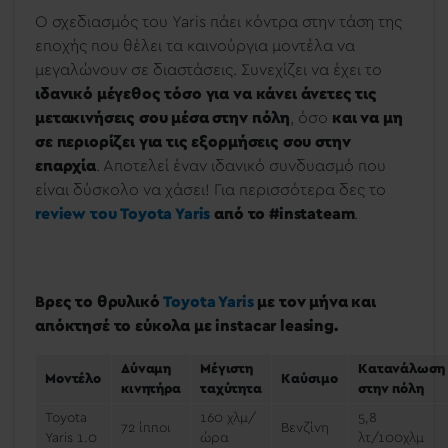
Ο σχεδιασμός του Yaris πάει κόντρα στην τάση της
εποχής που θέλει τα καινούργια μοντέλα να
μεγαλώνουν σε διαστάσεις. Συνεχίζει να έχει το
ιδανικό μέγεθος τόσο για να κάνει άνετες τις
μετακινήσεις σου μέσα στην πόλη
, όσο
και να μη
σε περιορίζει για τις εξορμήσεις σου στην
επαρχία
. Αποτελεί έναν ιδανικό συνδυασμό που
είναι δύσκολο να χάσει! Για περισσότερα δες το
review του Toyota Yaris
από το #instateam
.
Βρες
το θρυλικό
Toyota Yaris
με τον μήνα και
απόκτησέ το εύκολα με instacar leasing.
Δύναμη
Μέγιστη
Κατανάλωση
Μοντέλο
Καύσιμο
κινητήρα
ταχύτητα
στην πόλη
Toyota
160 χλμ/
5,8
72 ίπποι
Βενζίνη
Yaris 1.0
ώρα
λτ/100χλμ