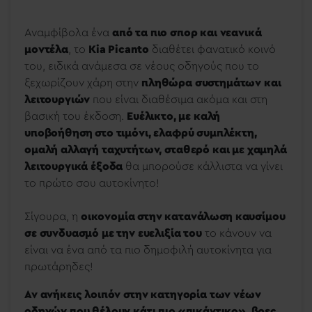
Αναμφίβολα ένα
από τα πιο σπορ και νεανικά
μοντέλα
, το
Kia Picanto
διαθέτει φανατικό κοινό
του, ειδικά ανάμεσα σε νέους οδηγούς που το
ξεχωρίζουν χάρη στην
πληθώρα συστημάτων και
λειτουργιών
που είναι διαθέσιμα ακόμα και στη
βασική του έκδοση.
Ευέλικτο, με καλή
υποβοήθηση στο τιμόνι, ελαφρύ συμπλέκτη,
ομαλή αλλαγή ταχυτήτων, σταθερό και με χαμηλά
λειτουργικά έξοδα
θα μπορούσε κάλλιστα να γίνει
το πρώτο σου αυτοκίνητο!
Σίγουρα, η
οικονομία στην κατανάλωση καυσίμου
σε συνδυασμό με την ευελιξία του
το κάνουν να
είναι να ένα από τα πιο δημοφιλή αυτοκίνητα για
πρωτάρηδες!
Αν ανήκεις λοιπόν στην κατηγορία των νέων
οδηγών που θέλουν κάτι πιο «πικάντικο», βρες