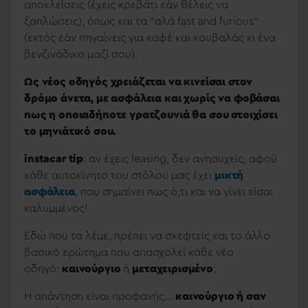
αποκλείσεις (έχεις κρεβάτι εάν θέλεις να
ξαπλώσεις), όπως και τα "αλά fast and furious"
(εκτός εάν πηγαίνεις για καφέ και κουβαλάς κι ένα
βενζινάδικο μαζί σου).
Ως νέος οδηγός χρειάζεται να κινείσαι στον
δρόμο άνετα, με ασφάλεια και χωρίς να φοβάσαι
πως η οποιαδήποτε γρατζουνιά θα σου στοιχίσει
το μηνιάτικό σου.
instacar tip
: αν έχεις leasing, δεν ανησυχείς, αφού
κάθε αυτοκίνητο του στόλου μας έχει
μικτή
ασφάλεια
, που σημαίνει πως ό,τι και να γίνει είσαι
καλυμμένος!
Εδώ που τα λέμε, πρέπει να σκεφτείς και το άλλο
βασικό ερώτημα που απασχολεί κάθε νέο
οδηγό:
καινούργιο
ή
μεταχειρισμένο
;
Η απάντηση είναι προφανής...
καινούργιο ή σαν