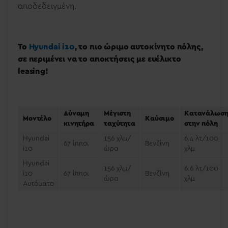
αποδεδειγμένη.
Το
Hyundai i10
, το πιο ώριμο αυτοκίνητο πόλης,
σε περιμένει να το αποκτήσεις με ευέλικτο
leasing!
Δύναμη
Μέγιστη
Κατανάλωσ
Μοντέλο
Καύσιμο
κινητήρα
ταχύτητα
στην πόλη
Hyundai
156 χλμ/
6.4 λτ/100
67 ίπποι
Βενζίνη
i10
ώρα
χλμ
Hyundai
156 χλμ/
6.6 λτ/100
i10
67 ίπποι
Βενζίνη
ώρα
χλμ
Αυτόματο