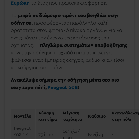
Ευρώπη
το έτος που πρωτοκυκλοφόρησε.
To
μικρό σε διάμετρο τιμόνι του βοηθάει στην
οδήγηση
, προσφέροντας παράλληλα καλή
ορατότητα στον ψηφιακό πίνακα οργάνων για να
έχεις πάντα τον έλεγχο της κατάστασης του
οχήματος. Η
πληθώρα συστημάτων υποβοήθησης
κάνει την οδήγηση παιχνιδάκι και σε κάνει να
φαίνεσαι ένας έμπειρος οδηγός, ακόμα κι αν είσαι
καινούργιος στο τιμόνι.
Ανακάλυψε σήμερα την οδήγηση μέσα στο πιο
sexy supermini,
Peugeot 208
!
Δύναμη
Μέγιστη
Κατανάλωση
Μοντέλο
Καύσιμο
κινητήρα
ταχύτητα
στην πόλη
Peugeot
165 χλμ/
208 1.2
75 ίπποι
Βενζίνη
-
ώρα