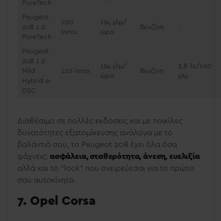
PureTech
Peugeot
100
194 χλμ/
208 1.2
Βενζίνη
-
ίπποι
ώρα
PureTech
Peugeot
208 1.2
194 χλμ/
3,8 λτ/100
Mild
110 ίπποι
Βενζίνη
ώρα
χλμ
Hybrid e-
DSC
Διαθέσιμο σε πολλές εκδόσεις και με ποικίλες
δυνατότητες εξατομίκευσης ανάλογα με το
βαλάντιό σου, το Peugeot 208 έχει όλα όσα
ψάχνεις:
ασφάλεια, σταθερότητα, άνεση, ευελιξία
αλλά και το “look” που ονειρεύεσαι για το πρώτο
σου αυτοκίνητο.
7. Opel Corsa