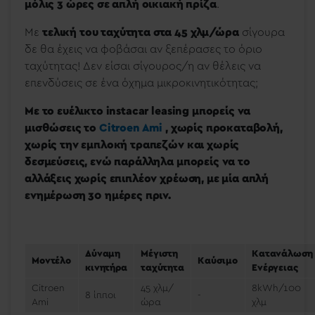
μόλις 3 ώρες σε απλή οικιακή πρίζα
.
Με
τελική του ταχύτητα στα 45 χλμ/ώρα
σίγουρα
δε θα έχεις να φοβάσαι αν ξεπέρασες το όριο
ταχύτητας! Δεν είσαι σίγουρος/η αν θέλεις να
επενδύσεις σε ένα όχημα μικροκινητικότητας;
Με το ευέλικτο instacar leasing μπορείς να
μισθώσεις το
Citroen Ami
, χωρίς προκαταβολή,
χωρίς την εμπλοκή τραπεζών και χωρίς
δεσμεύσεις, ενώ παράλληλα μπορείς να το
αλλάξεις χωρίς επιπλέον χρέωση, με μία απλή
ενημέρωση 30 ημέρες πριν.
Δύναμη
Μέγιστη
Κατανάλωση
Μοντέλο
Καύσιμο
κινητήρα
ταχύτητα
Ενέργειας
Citroen
45 χλμ/
8kWh/100
8 ίπποι
-
Ami
ώρα
χλμ