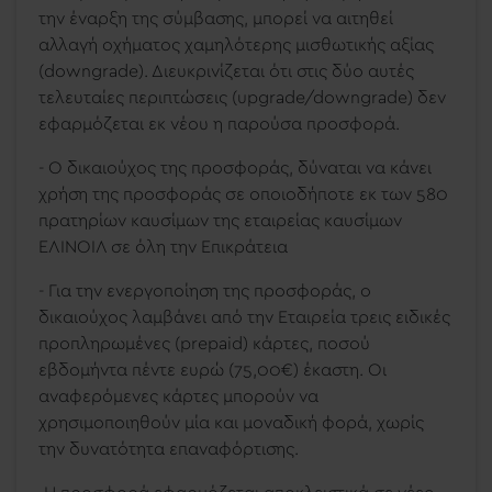
την έναρξη της σύμβασης, μπορεί να αιτηθεί
αλλαγή οχήματος χαμηλότερης μισθωτικής αξίας
(
downgrade
). Διευκρινίζεται ότι στις δύο αυτές
τελευταίες περιπτώσεις (
upgrade
/
downgrade
) δεν
εφαρμόζεται εκ νέου η παρούσα προσφορά.
- Ο δικαιούχος της προσφοράς, δύναται να κάνει
χρήση της προσφοράς σε οποιοδήποτε εκ των 580
πρατηρίων καυσίμων της εταιρείας καυσίμων
ΕΛΙΝΟΙΛ σε όλη την Επικράτεια
- Για την ενεργοποίηση της προσφοράς, ο
δικαιούχος λαμβάνει από την Εταιρεία τρεις ειδικές
προπληρωμένες (
prepaid
) κάρτες, ποσού
εβδομήντα πέντε ευρώ (75,00€) έκαστη. Οι
αναφερόμενες κάρτες μπορούν να
χρησιμοποιηθούν μία και μοναδική φορά, χωρίς
την δυνατότητα επαναφόρτισης.