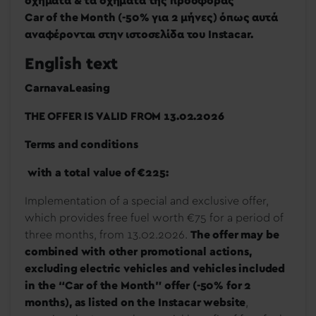
οχήματα & τα οχήματα της προσφοράς
Car
of
the
Month
(-50% για 2 μήνες) όπως αυτά
αναφέρονται στην ιστοσελίδα του
Instacar
.
English text
CarnavaLeasing
THE OFFER IS VALID FROM 13.02.2026
Terms and conditions
with a total value of €225:
Implementation of a special and exclusive offer,
which provides free fuel worth €75 for a period of
three months, from 13.02.2026.
The offer may be
combined with other promotional actions,
excluding electric vehicles and vehicles included
in the “Car of the Month” offer (-50% for 2
months), as listed on the Instacar website
,