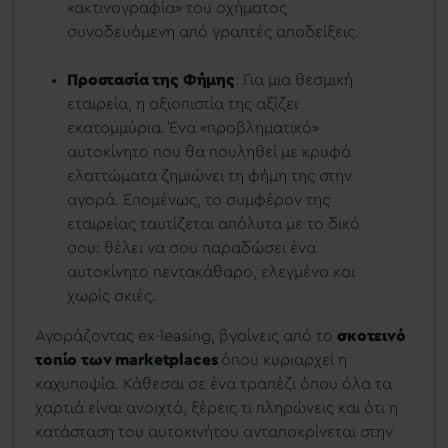
«ακτινογραφία» του οχήματος
συνοδευόμενη από γραπτές αποδείξεις.
Προστασία της Φήμης
: Για μια θεσμική
εταιρεία, η αξιοπιστία της αξίζει
εκατομμύρια. Ένα «προβληματικό»
αυτοκίνητο που θα πουληθεί με κρυφά
ελαττώματα ζημιώνει τη φήμη της στην
αγορά. Επομένως, το συμφέρον της
εταιρείας ταυτίζεται απόλυτα με το δικό
σου: θέλει να σου παραδώσει ένα
αυτοκίνητο πεντακάθαρο, ελεγμένο και
χωρίς σκιές.
Αγοράζοντας ex-leasing, βγαίνεις από το
σκοτεινό
τοπίο των marketplaces
όπου κυριαρχεί η
καχυποψία. Κάθεσαι σε ένα τραπέζι όπου όλα τα
χαρτιά είναι ανοιχτά, ξέρεις τι πληρώνεις και ότι η
κατάσταση του αυτοκινήτου ανταποκρίνεται στην