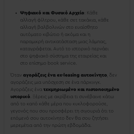
Ψηφιακό και Φυσικό Αρχείο
: Κάθε
αλλαγή φίλτρου, κάθε σετ τακάκια, κάθε
αλλαγή βαλβολινών στο ευαίσθητο
αυτόματο κιβώτιο ή ακόμα και η
παραμικρή αντικατάσταση μιας λάμπας,
καταγράφεται. Αυτό το ιστορικό περνάει
στο ψηφιακό σύστημα της εταιρείας και
στο επίσημο book service.
Όταν
αγοράζεις ένα ex-leasing αυτοκίνητο
, δεν
αγοράζεις μια υπόσχεση σε ένα πάρκινγκ.
Αγοράζεις ένα
τεκμηριωμένο και πιστοποιημένο
ιστορικό
. Ξέρεις με ακρίβεια τι συνέβαινε κάτω
από το καπό κάθε μέρα που κυκλοφορούσε,
γεγονός που σου προσφέρει τη σιγουριά ότι το
επόμενό σου αυτοκίνητο δεν θα σου ζητήσει
μερεμέτια από την πρώτη εβδομάδα.