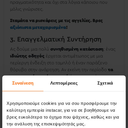
πραγματικότητα και όχι στα λόγια κάποιου που
μόλις γνώρισες.
Σταμάτα να ρισκάρεις με τις αγγελίες. Βρες
αξιόπιστα μεταχειρισμένα
!
3. Επαγγελματική Συντήρηση
Ας δούμε μια πολύ
συνηθισμένη κατάσταση
: ένας
ιδιώτης οδηγός
έρχεται αντιμέτωπος με μια
περίεργη ένδειξη στο ταμπλό ή έναν παράξενο
θόρυβο στην ανάρτηση. Αν εκείνη την περίοδο
τα
οικονομικά του είναι στενά
ή οι υποχρεώσεις
Συναίνεση
Λεπτομέρειες
Σχετικά
τρέχουν,
η επίσκεψη στο συνεργείο αναβάλλεται
«για τον επόμενο μήνα»
.
Χρησιμοποιούμε cookies για να σου προσφέρουμε την
καλύτερη εμπειρία instacar, για να σε βοηθήσουμε να
βρεις ευκολότερα το όχημα που ψάχνεις, καθώς και για
την ανάλυση της επισκεψιμότητάς μας.