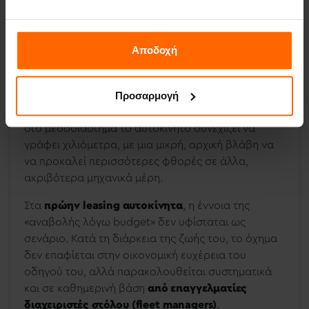
Αποδοχή
Προσαρμογή
Ο επόμενος μήνας γίνεται εύκολα ένα εξάμηνο, και
στο μεσοδιάστημα το αυτοκίνητο συνεχίζει να
γράφει χιλιόμετρα, με μια μικρή, αρχική βλάβη να
να προκαλεί περισσότερες φθορές σε άλλα,
ακριβότερα μηχανικά μέρη.
Στα
πρώην leasing αυτοκίνητα
, η έννοια της
«αναβολής λόγω budget» δεν υφίσταται ως
σενάριο. Κατά τη διάρκεια της ζωής του, το όχημα
δεν επαφίεται στην οικονομική ευχέρεια του
οδηγού του, αλλά παρακολουθείται συστηματικά
και σε καθημερινή βάση
από επαγγελματίες
διαχειριστές στόλου (fleet managers)
.