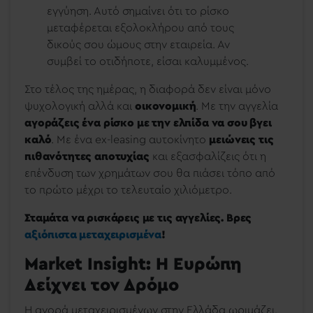
εγγύηση. Αυτό σημαίνει ότι το ρίσκο
μεταφέρεται εξολοκλήρου από τους
δικούς σου ώμους στην εταιρεία. Αν
συμβεί το οτιδήποτε, είσαι καλυμμένος.
Στο τέλος της ημέρας, η διαφορά δεν είναι μόνο
ψυχολογική αλλά και
οικονομική
. Με την αγγελία
αγοράζεις ένα ρίσκο με την ελπίδα να σου βγει
καλό
. Με ένα ex-leasing αυτοκίνητο
μειώνεις τις
πιθανότητες αποτυχίας
και εξασφαλίζεις ότι η
επένδυση των χρημάτων σου θα πιάσει τόπο από
το πρώτο μέχρι το τελευταίο χιλιόμετρο.
Σταμάτα να ρισκάρεις με τις αγγελίες. Βρες
αξιόπιστα μεταχειρισμένα
!
Market Insight: Η Ευρώπη
Δείχνει τον Δρόμο
Η αγορά μεταχειρισμένων στην Ελλάδα ωριμάζει.