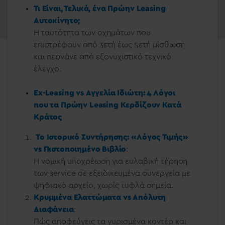
Τι Είναι, Τελικά, ένα Πρώην Leasing
Αυτοκίνητο;
Η ταυτότητα των οχημάτων που
επιστρέφουν από 3ετή έως 5ετή μίσθωση
και περνάνε από εξονυχιστικό τεχνικό
έλεγχο.
Ex-Leasing vs Αγγελία Ιδιώτη: 4 Λόγοι
που τα Πρώην Leasing Κερδίζουν Κατά
Κράτος
Το Ιστορικό Συντήρησης: «Λόγος Τιμής»
vs Πιστοποιημένο Βιβλίο
:
Η νομική υποχρέωση για ευλαβική τήρηση
των service σε εξειδικευμένα συνεργεία με
ψηφιακό αρχείο, χωρίς τυφλά σημεία.
Κρυμμένα Ελαττώματα vs Απόλυτη
Διαφάνεια
:
Πώς αποφεύγεις τα γυρισμένα κοντέρ και