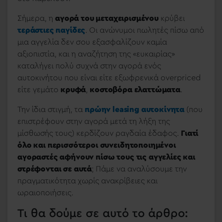
Σήμερα, η
αγορά του μεταχειρισμένου
κρύβει
τεράστιες παγίδες
. Οι ανώνυμοι πωλητές πίσω από
μια αγγελία δεν σου εξασφαλίζουν καμία
αξιοπιστία, και η αναζήτηση της «ευκαιρίας»
καταλήγει πολύ συχνά στην αγορά ενός
αυτοκινήτου που είναι είτε εξωφρενικά overpriced
είτε γεμάτο
κρυφά
,
κοστοβόρα ελαττώματα
.
Την ίδια στιγμή, τα
πρώην leasing αυτοκίνητα
(που
επιστρέφουν στην αγορά μετά τη λήξη της
μίσθωσής τους) κερδίζουν ραγδαία έδαφος.
Γιατί
όλο και περισσότεροι συνειδητοποιημένοι
αγοραστές αφήνουν πίσω τους τις αγγελίες και
στρέφονται σε αυτά
; Πάμε να αναλύσουμε την
πραγματικότητα χωρίς ανακρίβειες και
ωραιοποιήσεις.
Τι θα δούμε σε αυτό το άρθρο: