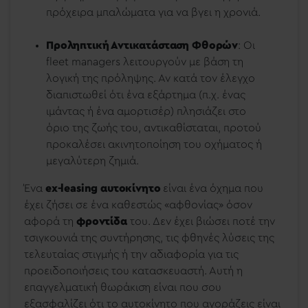
πρόχειρα μπαλώματα για να βγει η χρονιά.
Προληπτική Αντικατάσταση Φθορών
: Οι
fleet managers λειτουργούν με βάση τη
λογική της πρόληψης. Αν κατά τον έλεγχο
διαπιστωθεί ότι ένα εξάρτημα (π.χ. ένας
ιμάντας ή ένα αμορτισέρ) πλησιάζει στο
όριο της ζωής του, αντικαθίσταται, προτού
προκαλέσει ακινητοποίηση του οχήματος ή
μεγαλύτερη ζημιά.
Ένα
ex-leasing αυτοκίνητο
είναι ένα όχημα που
έχει ζήσει σε ένα καθεστώς «αφθονίας» όσον
αφορά τη
φροντίδα
του. Δεν έχει βιώσει ποτέ την
τσιγκουνιά της συντήρησης, τις φθηνές λύσεις της
τελευταίας στιγμής ή την αδιαφορία για τις
προειδοποιήσεις του κατασκευαστή. Αυτή η
επαγγελματική θωράκιση είναι που σου
εξασφαλίζει ότι το αυτοκίνητο που αγοράζεις είναι