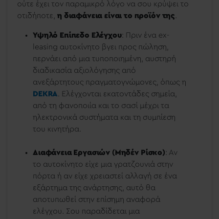
ούτε έχει τον παραμικρό λόγο να σου κρύψει το
οτιδήποτε,
η διαφάνεια είναι το προϊόν της
.
Υψηλό Επίπεδο Ελέγχου
: Πριν ένα ex-
leasing αυτοκίνητο βγει προς πώληση,
περνάει από μια τυποποιημένη, αυστηρή
διαδικασία αξιολόγησης από
ανεξάρτητους πραγματογνώμονες, όπως η
DEKRA
. Ελέγχονται εκατοντάδες σημεία,
από τη φανοποιία και το σασί μέχρι τα
ηλεκτρονικά συστήματα και τη συμπίεση
του κινητήρα.
Διαφάνεια Εργασιών (Μηδέν Ρίσκο)
: Αν
το αυτοκίνητο είχε μια γρατζουνιά στην
πόρτα ή αν είχε χρειαστεί αλλαγή σε ένα
εξάρτημα της ανάρτησης, αυτό θα
αποτυπωθεί στην επίσημη αναφορά
ελέγχου. Σου παραδίδεται μια