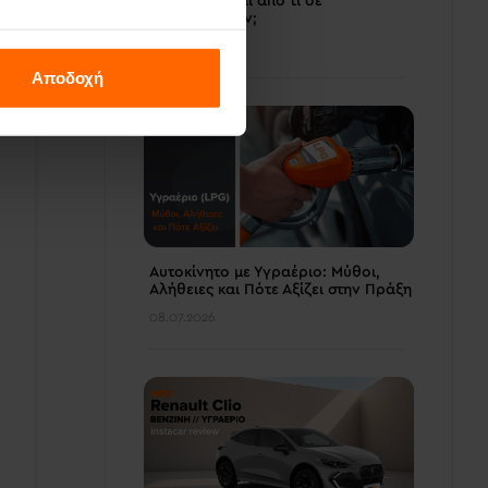
χιλιόμετρα και από τι σε
προστατεύουν;
14.07.2026
Αποδοχή
Αυτοκίνητο με Υγραέριο: Μύθοι,
Αλήθειες και Πότε Αξίζει στην Πράξη
08.07.2026