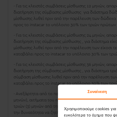
- Για τις κλειστές συμβάσεις μίσθωσης 12 μηνών, απ
διατήρηση της σύμβασης μίσθωσης για διάστημα δώδε
μίσθωσης λυθεί πριν από την παρέλευση των δώδεκα (
προς το
instacar
το υπόλοιπο 30% των τριών πρώτων
- Για τις κλειστές συμβάσεις μίσθωσης 24 μηνών, απ
διατήρηση της σύμβασης μίσθωσης , για διάστημα είκ
μίσθωσης λυθεί πριν από την παρέλευση των είκοσι τ
καταβάλει προς το
instacar
το υπόλοιπο 30% των τρι
- Για τις κλειστές συμβάσεις μίσθωσης 36 μηνών, απ
διατήρηση της σύμβασης μίσθωσης , για διάστημα τριά
σύμβαση μίσθωσης λυθεί πριν από την παρέλευση των 
καταβάλει προς το
instacar
το υπόλοιπο 30% των τρι
Συναίνεση
- Ανεξάρτητα από το πακέτο που θα επιλέξει ο πελάτη
μηνών), αιτήματα του πελάτη για αλλαγή του μισθωμέ
τριών (3) μηνών από την έναρξη της σύμβασης. Ειδικότ
Χρησιμοποιούμε cookies για
την δυνατότητα να ζητήσει μόνο αναβάθμιση του μισ
ευκολότερα το όχημα που ψά