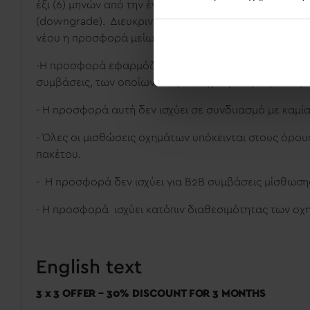
έξι (6) μηνών από την έναρξη της σύμβασης, μπορεί 
(
downgrade
). Διευκρινίζεται ότι στις δύο αυτές τελευ
νέου η προσφορά μείωσης 30%, των τριών πρώτων μ
-Η προσφορά εφαρμόζεται αποκλειστικά σε νέες συμβ
συμβάσεις, των οποίων οι όροι τυχόν μεταβληθούν 
-
Η προσφορά αυτή δεν ισχύει σε συνδυασμό με καμί
- Όλες οι μισθώσεις οχημάτων υπόκεινται στους όρου
πακέτου.
- Η προσφορά δεν ισχύει για
B
2
B
συμβάσεις μίσθωση
- Η προσφορά ισχύει κατόπιν διαθεσιμότητας των ο
English text
3 x 3 OFFER – 30% DISCOUNT FOR 3 MONTHS