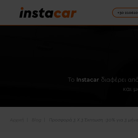
+30 210610
To
Instacar
διαφέρει από
και 
Αρχική
Blog
Προσφορά 3 Χ 3 Έκπτωση -30% για 3 μήν