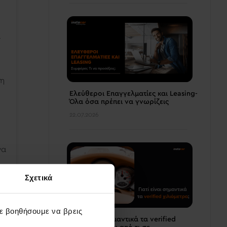
ι
ση
Ελεύθεροι Επαγγελματίες και Leasing-
Όλα όσα πρέπει να γνωρίζεις
22.07.2026
να
Σχετικά
σε βοηθήσουμε να βρεις
Γιατί είναι σημαντικά τα verified