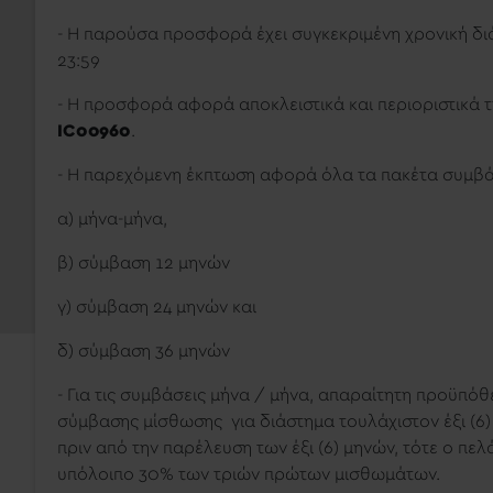
- Η παρούσα προσφορά έχει συγκεκριμένη χρονική διά
23:59
- Η προσφορά αφορά αποκλειστικά και περιοριστικά 
IC00960
.
- Η παρεχόμενη έκπτωση αφορά όλα τα πακέτα συμβ
α) μήνα-μήνα,
β) σύμβαση 12 μηνών
γ) σύμβαση 24 μηνών και
δ) σύμβαση 36 μηνών
- Για τις συμβάσεις μήνα / μήνα, απαραίτητη προϋπό
σύμβασης μίσθωσης για διάστημα τουλάχιστον έξι (6)
πριν από την παρέλευση των έξι (6) μηνών, τότε ο πε
υπόλοιπο 30% των τριών πρώτων μισθωμάτων.