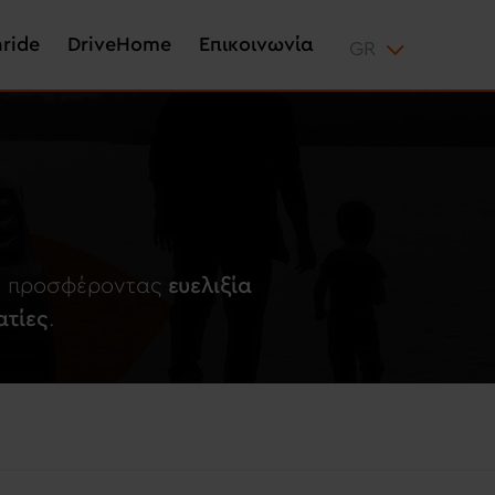
aride
DriveHome
Επικοινωνία
ων προσφέροντας
ευελιξία
ατίες
.