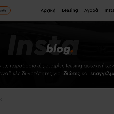
Skip
Main navigation
to
Αρχική
Leasing
Αγορά
Inst
7283
main
content
Insta
blog
.
 τις παραδοσιακές εταιρίες leasing αυτοκινήτ
μοναδικές δυνατότητες για
ιδιώτες
και
επαγγελμ
ες