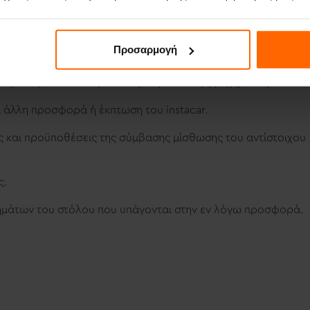
να αιτηθεί αλλαγή οχήματος χαμηλότερης μισθωτικής αξίας
ταίες περιπτώσεις (
upgrade
/
downgrade
) δεν εφαρμόζεται εκ
ισθωμάτων.
Προσαρμογή
άσεις μίσθωσης οχημάτων και δεν καλύπτει ενεργές
με πρωτοβουλία του μισθωτή λόγω αλλαγής οχήματος.
α άλλη προσφορά ή έκπτωση του
instacar
.
ς και προϋποθέσεις της σύμβασης μίσθωσης του αντίστοιχου
ς.
χημάτων του στόλου που υπάγονται στην εν λόγω προσφορά.