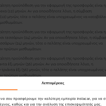
αραίτητη προϋπόθεση για την εφαρμογή της προσφοράς είναι η
κα (12) μηνών. Αν για οποιοδήποτε λόγο, η σύμβαση
12) μηνών, τότε ο πελάτης είναι υποχρεωμένος να καταβάλε
 μισθωμάτων.
αραίτητη προϋπόθεση για την εφαρμογή της προσφοράς είναι η
οσι τεσσάρων (24) μηνών. Αν για οποιοδήποτε λόγο, η σύμβα
εσσάρων (24) μηνών, τότε ο πελάτης είναι υποχρεωμένος να
ών πρώτων μισθωμάτων.
αραίτητη προϋπόθεση για την εφαρμογή της προσφοράς είναι η
ντα έξι μηνών (36) μηνών. Αν για οποιοδήποτε λόγο, η
τριάντα έξι (36) μηνών, τότε ο πελάτης είναι υποχρεωμένος 
ών πρώτων μισθωμάτων.
Λεπτομέρειες
ς (μήνα/μήνα, πακέτο 12 μηνών, πακέτο 24 μηνών, πακέτο 36
νου οχήματος δεν γίνονται δεκτά, πριν από την παρέλευση
ερα, με την παρέλευση των τριών (3) μηνών, ο πελάτης έχει
 να σου προσφέρουμε την καλύτερη εμπειρία instacar, για να 
θωμένου οχήματος (
upgrade
) ενώ μόνο μετά την παρέλευση
χνεις, καθώς και για την ανάλυση της επισκεψιμότητάς μας.