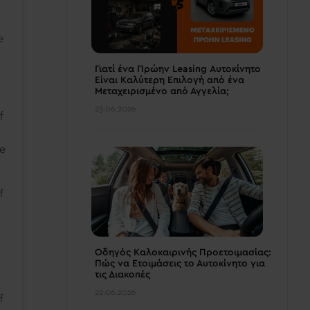
e
Γιατί ένα Πρώην Leasing Αυτοκίνητο
Είναι Καλύτερη Επιλογή από ένα
Μεταχειρισμένο από Αγγελία;
23.06.2026
f
ee
f
Οδηγός Καλοκαιρινής Προετοιμασίας:
Πώς να Ετοιμάσεις το Αυτοκίνητο για
τις Διακοπές
22.06.2026
f