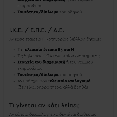
εκπροσώπου
Ταυτότητα/δίπλωμα
του
οδηγού
Ι.Κ.Ε. / Ε.Π.Ε. / Α.Ε.
Αν έχεις εταιρεία Γ’ κατηγορίας βιβλίων, ζητάμε:
Τα τ
ελευταία έντυπα Ε3 και Ν
Τις δηλώσεις ΦΠΑ τελευταίου διαστήματος
Στοιχεία του διαχειριστή
ή του νόμιμου
εκπροσώπου
Ταυτότητα/δίπλωμα
του οδηγού
Αν υπάρχει, τον τ
ελευταίο ισολογισμό
(δεν είναι απαραίτητος, αλλά βοηθά)
Τι γίνεται αν κάτι λείπει;
Αν κάποιο δικαιολογητικό δεν είναι διαθέσιμο