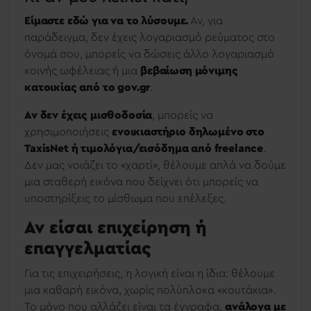
Είμαστε εδώ για να το λύσουμε.
Αν, για
παράδειγμα, δεν έχεις λογαριασμό ρεύματος στο
όνομά σου, μπορείς να δώσεις άλλο λογαριασμό
κοινής ωφέλειας ή μια
βεβαίωση μόνιμης
κατοικίας από το gov.gr
.
Αν δεν έχεις μισθοδοσία
, μπορείς να
χρησιμοποιήσεις
ενοικιαστήριο δηλωμένο στο
TaxisNet ή τιμολόγια/εισόδημα από freelance
.
Δεν μας νοιάζει το «χαρτί», θέλουμε απλά να δούμε
μια σταθερή εικόνα που δείχνει ότι μπορείς να
υποστηρίξεις το μίσθωμα που επέλεξες.
Αν είσαι επιχείρηση ή
επαγγελματίας
Για τις επιχειρήσεις, η λογική είναι η ίδια: θέλουμε
μια καθαρή εικόνα, χωρίς πολύπλοκα «κουτάκια».
Το μόνο που αλλάζει είναι τα έγγραφα,
ανάλογα με