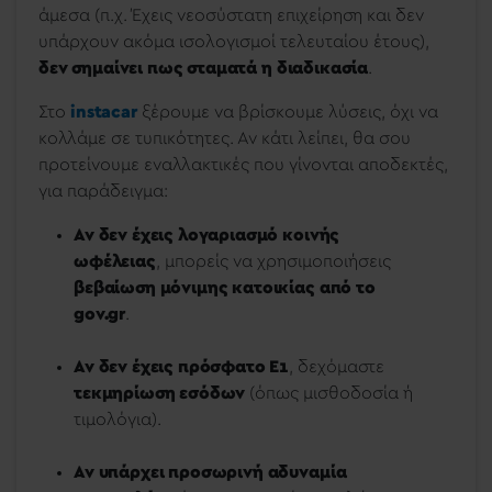
άμεσα (π.χ. Έχεις νεοσύστατη επιχείρηση και δεν
υπάρχουν ακόμα ισολογισμοί τελευταίου έτους),
δεν σημαίνει πως σταματά η διαδικασία
.
Στο
instacar
ξέρουμε να βρίσκουμε λύσεις, όχι να
κολλάμε σε τυπικότητες. Αν κάτι λείπει, θα σου
προτείνουμε εναλλακτικές που γίνονται αποδεκτές,
για παράδειγμα:
Αν δεν έχεις λογαριασμό κοινής
ωφέλειας
, μπορείς να χρησιμοποιήσεις
βεβαίωση μόνιμης κατοικίας από το
gov.gr
.
Αν δεν έχεις πρόσφατο Ε1
, δεχόμαστε
τεκμηρίωση εσόδων
(όπως μισθοδοσία ή
τιμολόγια).
Αν υπάρχει προσωρινή αδυναμία