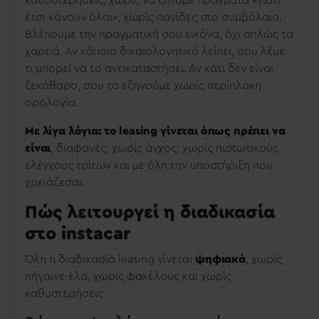
καθυστερήσεις, χωρίς να ζητάμε πράγματα «γιατί
έτσι κάνουν όλοι», χωρίς παγίδες στο συμβόλαιο.
Βλέπουμε την πραγματική σου εικόνα, όχι απλώς τα
χαρτιά. Αν κάποιο δικαιολογητικό λείπει, σου λέμε
τι μπορεί να το αντικαταστήσει. Αν κάτι δεν είναι
ξεκάθαρο, σου το εξηγούμε χωρίς περίπλοκη
ορολογία.
Με λίγα λόγια:
το leasing γίνεται όπως πρέπει να
είναι
, διαφανές, χωρίς άγχος, χωρίς πιστωτικούς
ελέγχους τρίτων και με όλη την υποστήριξη που
χρειάζεσαι.
Πώς λειτουργεί η διαδικασία
στο instacar
Όλη η διαδικασία leasing γίνεται
ψηφιακά
, χωρίς
πήγαινε-έλα, χωρίς φακέλους και χωρίς
καθυστερήσεις.