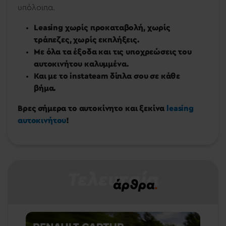
υπόλοιπα.
Leasing χωρίς προκαταβολή, χωρίς
τράπεζες, χωρίς εκπλήξεις.
Με όλα τα έξοδα και τις υποχρεώσεις του
αυτοκινήτου καλυμμένα.
Και με το instateam δίπλα σου σε κάθε
βήμα.
Βρες σήμερα το αυτοκίνητο και ξεκίνα
leasing
αυτοκινήτου
!
Τελευταία
άρθρα
.