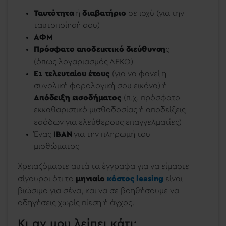
Ταυτότητα
ή
διαβατήριο
σε ισχύ (για την
ταυτοποίησή σου)
ΑΦΜ
Πρόσφατο αποδεικτικό διεύθυνση
ς
(όπως λογαριασμός ΔΕΚΟ)
Ε1 τελευταίου έτους
(για να φανεί η
συνολική φορολογική σου εικόνα) ή
Απόδειξη εισοδήματος
(π.χ. πρόσφατο
εκκαθαριστικό μισθοδοσίας ή αποδείξεις
εσόδων για ελεύθερους επαγγελματίες)
Ένας
ΙΒΑΝ
για την πληρωμή του
μισθώματος
Χρειαζόμαστε αυτά τα έγγραφα για να είμαστε
σίγουροι ότι το
μηνιαίο
κόστος leasing
είναι
βιώσιμο για σένα, και να σε βοηθήσουμε να
οδηγήσεις χωρίς πίεση ή άγχος.
Κι αν μου λείπει κάτι;