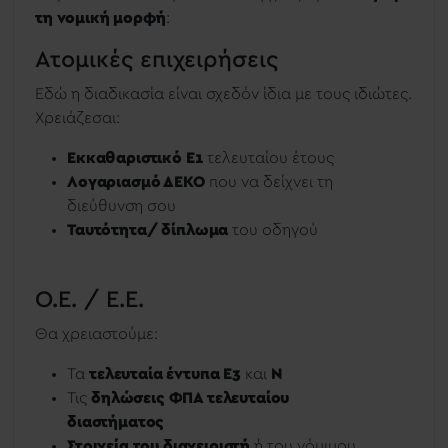
τη νομική μορφή
:
Ατομικές επιχειρήσεις
Εδώ η διαδικασία είναι σχεδόν ίδια με τους ιδιώτες.
Χρειάζεσαι:
Εκκαθαριστικό Ε1
τελευταίου έτους
Λογαριασμό ΔΕΚΟ
που να δείχνει τη
διεύθυνση σου
Ταυτότητα/
δίπλωμα
του οδηγού
Ο.Ε. / Ε.Ε.
Θα χρειαστούμε:
Τα
τελευταία έντυπα Ε3
και
Ν
Τις
δηλώσεις ΦΠΑ τελευταίου
διαστήματος
Στοιχεία του διαχειριστή
ή του νόμιμου