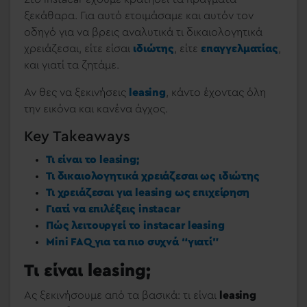
ξεκάθαρα. Για αυτό ετοιμάσαμε και αυτόν τον
οδηγό για να βρεις αναλυτικά τι δικαιολογητικά
χρειάζεσαι, είτε είσαι
ιδιώτης
, είτε
επαγγελματίας
,
και γιατί τα ζητάμε.
Αν θες να ξεκινήσεις
leasing
, κάντο έχοντας όλη
την εικόνα και κανένα άγχος.
Key Takeaways
Τι είναι το leasing;
Τι δικαιολογητικά χρειάζεσαι ως ιδιώτης
Τι χρειάζεσαι για leasing ως επιχείρηση
Γιατί να επιλέξεις instacar
Πώς λειτουργεί το instacar leasing
Mini FAQ για τα πιο συχνά “γιατί”
Τι είναι leasing;
Ας ξεκινήσουμε από τα βασικά: τι είναι
leasing