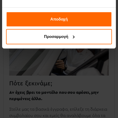
εγκριθεί, οργανώνουμε άμεσα την παράδοση. Σε
αρκετά διαθέσιμα αυτοκίνητα, μπορεί να το έχεις
στα χέρια σου ακόμη και μέσα σε 2 ημέρες!
Αποδοχή
Προσαρμογή
Πότε ξεκινάμε;
Αν έχεις βρει το μοντέλο που σου αρέσει, μην
περιμένεις άλλο.
Στείλε μας τα βασικά έγγραφα, επίλεξε τη διάρκεια
συμβολαίου σου και εμείς θα αναλάβουμε όλα τα